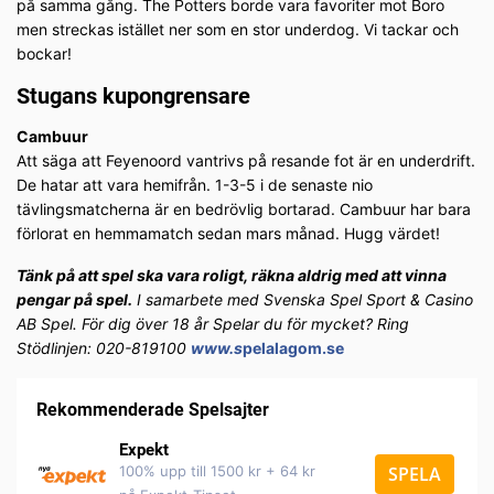
på samma gång. The Potters borde vara favoriter mot Boro
men streckas istället ner som en stor underdog. Vi tackar och
bockar!
Stugans kupongrensare
Cambuur
Att säga att Feyenoord vantrivs på resande fot är en underdrift.
De hatar att vara hemifrån. 1-3-5 i de senaste nio
tävlingsmatcherna är en bedrövlig bortarad. Cambuur har bara
förlorat en hemmamatch sedan mars månad. Hugg värdet!
Tänk på att spel ska vara roligt, räkna aldrig med att vinna
pengar på spel.
I samarbete med Svenska Spel Sport & Casino
AB Spel. För dig över 18 år Spelar du för mycket? Ring
Stödlinjen: 020-819100
www.s
pelalagom.se
Rekommenderade Spelsajter
Expekt
100% upp till 1500 kr + 64 kr
SPELA