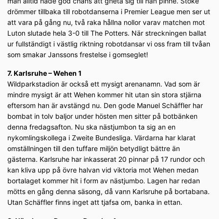
man alltid hade god chans att gneta sig till nån pinne. Stoke
drömmer tillbaka till robotdanserna i Premier League men ser ut
att vara på gång nu, två raka hållna nollor varav matchen mot
Luton slutade hela 3-0 till The Potters. När streckningen ballat
ur fullständigt i västlig riktning robotdansar vi oss fram till tvåan
som smakar Janssons frestelse i gomseglet!
7. Karlsruhe – Wehen 1
Wildparkstadion är också ett mysigt arenanamn. Vad som är
mindre mysigt är att Wehen kommer hit utan sin stora stjärna
eftersom han är avstängd nu. Den gode Manuel Schäffler har
bombat in tolv baljor under hösten men sitter på botbänken
denna fredagsafton. Nu ska nästjumbon ta sig an en
nykomlingskollega i Zweite Bundesliga. Värdarna har klarat
omställningen till den tuffare miljön betydligt bättre än
gästerna. Karlsruhe har inkasserat 20 pinnar på 17 rundor och
kan kliva upp på övre halvan vid viktoria mot Wehen medan
bortalaget kommer hit i form av nästjumbo. Lagen har redan
mötts en gång denna säsong, då vann Karlsruhe på bortabana.
Utan Schäffler finns inget att tjafsa om, banka in ettan.