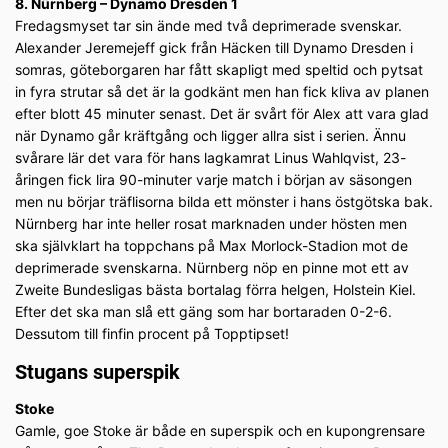
8. Nürnberg – Dynamo Dresden 1
Fredagsmyset tar sin ände med två deprimerade svenskar.
Alexander Jeremejeff gick från Häcken till Dynamo Dresden i
somras, göteborgaren har fått skapligt med speltid och pytsat
in fyra strutar så det är la godkänt men han fick kliva av planen
efter blott 45 minuter senast. Det är svårt för Alex att vara glad
när Dynamo går kräftgång och ligger allra sist i serien. Ännu
svårare lär det vara för hans lagkamrat Linus Wahlqvist, 23-
åringen fick lira 90-minuter varje match i början av säsongen
men nu börjar träflisorna bilda ett mönster i hans östgötska bak.
Nürnberg har inte heller rosat marknaden under hösten men
ska självklart ha toppchans på Max Morlock-Stadion mot de
deprimerade svenskarna. Nürnberg nöp en pinne mot ett av
Zweite Bundesligas bästa bortalag förra helgen, Holstein Kiel.
Efter det ska man slå ett gäng som har bortaraden 0-2-6.
Dessutom till finfin procent på Topptipset!
Stugans superspik
Stoke
Gamle, goe Stoke är både en superspik och en kupongrensare