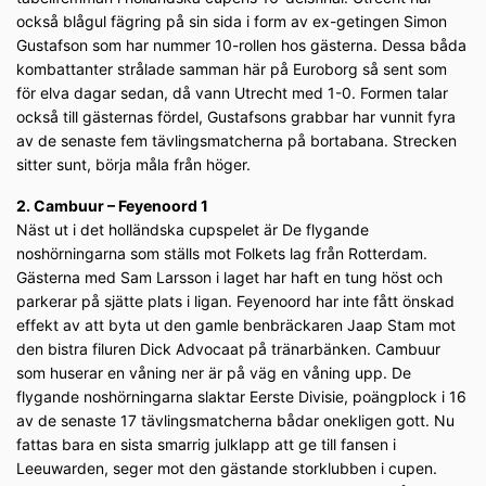
också blågul fägring på sin sida i form av ex-getingen Simon
Gustafson som har nummer 10-rollen hos gästerna. Dessa båda
kombattanter strålade samman här på Euroborg så sent som
för elva dagar sedan, då vann Utrecht med 1-0. Formen talar
också till gästernas fördel, Gustafsons grabbar har vunnit fyra
av de senaste fem tävlingsmatcherna på bortabana. Strecken
sitter sunt, börja måla från höger.
2. Cambuur – Feyenoord 1
Näst ut i det holländska cupspelet är De flygande
noshörningarna som ställs mot Folkets lag från Rotterdam.
Gästerna med Sam Larsson i laget har haft en tung höst och
parkerar på sjätte plats i ligan. Feyenoord har inte fått önskad
effekt av att byta ut den gamle benbräckaren Jaap Stam mot
den bistra filuren Dick Advocaat på tränarbänken. Cambuur
som huserar en våning ner är på väg en våning upp. De
flygande noshörningarna slaktar Eerste Divisie, poängplock i 16
av de senaste 17 tävlingsmatcherna bådar onekligen gott. Nu
fattas bara en sista smarrig julklapp att ge till fansen i
Leeuwarden, seger mot den gästande storklubben i cupen.