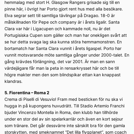
hemmalag med stort H. Glasgow Rangers grisade sig till en
pinne här, i övrigt har Porto gjort rent hus med alla besökare.
Elva segrar sett till samtliga tävlingar på Dragao. 18-0 är
målskillnaden för Pepe och company är i årets ligalir. Santa
Clara var här i Ligacupen och kammade noll, nu är det
Portugisiska Cupen som gäller och man har onekligen svårt att
se hur detta svaga lag ska kunna störa hemmamonstren. En
bortamatch har Santa Clara vunnit i årets ligaspel. Porto har
vunnit motsvarande möte samtliga gånger under 2000-talet. En
gång krävdes förlängning, det var 2001. Är man en sann
värdejägare får man la peta in rensarkrysset här och be till
högre makter men den som blindspikar ettan kan knappast
klandras.
5. Fiorentina – Roma 2
Crema di Piselli di Vesuvio! Fram med besticken för nu ska vi
hugga in på kupongens huvudrätt. Till Stadio Artemio Franchi
bjuder Vincenzo Montella in Roma, den klubb han tillhörde
under en stor del av sin spelarkarriär och även en kort sejour
som tränare. Det går dessvärre inte särskilt bra för den gamla
storskytten, med smeknamnet “Det lilla flygplanet”, som coach