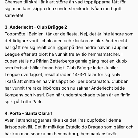
Chansen till skräll är klart större än vad topptipparna fått för
sig, man kan skippa den sönderstreckade tvåan med gott
samvete!
3. Anderlecht – Club Brügge 2
Toppmöte i Belgien, tänker de flesta. Nej, det är inte längre som
det tidigare varit i chokladen och klockornas rike. Anderlecht
har gått ner sig rejält och ligger på den nedre halvan i Jupiler
League efter att blott ha vunnit tre av tio hemmamatcher. I
cupen ställs nu Pärlan Zetterbergs gamla gäng mot en klubb
som fortsatt håller fanan högt. Club Brügge leder Jupiler
League överlägset, resultatraden 14-3-1 talar för sig själv,
likaså att snitta en halv insläppt boll per bortamatch. Clubben
har vunnit tre raka inbördes och nu saknar Anderlecht både
Kompany och Nasri. Den här understreckade tvåan är en finfin
spik på Lotto Park.
4. Porto – Santa Clara 1
Även i strandraggarnas rike ska det liras cupfotboll denna
ärtsoppekväll. Det är mäktiga Estádio do Dragao som gäller och
här kan man snacka om hemmaborg, hemmaplansfavör,