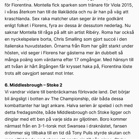
för Fiorentina. Montella fick sparken som tränare för Viola 2015,
i våras återkom han till de lilaklädda och nu är han på väg att
kraschlanda. Sex raka matcher utan seger är inte godkänt
enligt folket i Florens, fyra av dessa är dessutom nederlag. Nu
saknar Montella till råga på allt sin artist Ribéry. Roma har också
en nyckelspelare borta, Chris Smalling som gjort succé i den
italienska huvudstaden. Örnarna från Rom har gått starkt under
hösten, vid seger i Florens har gästerna mer än dubbelt så
många poäng som värdarna efter 17 omgångar. Med hänsyn till
att tvåan är hårt åtgången får krysset haka på, Fiorentina löste
trots allt oavgjort senast mot Inter.
6. Middlesbrough – Stoke 2
Vi vandrar vidare till benbräckarnas förlovade land. Det börjar
bli ängsligt i botten av The Championship, där båda dessa
kombattanter har lagt ankare. Halva serien är spelad i och med
detta fredagsmöte, både Middlesbrough och Stoke ligger och
dinglar med ett ben på varje sida av giljotinen. Boro kommer
närmast från en 3-1-torsk mot Swansea i draknästet, fansen
drömmer sig tillbaka till en tid då Tony Pulis styrde skutan och