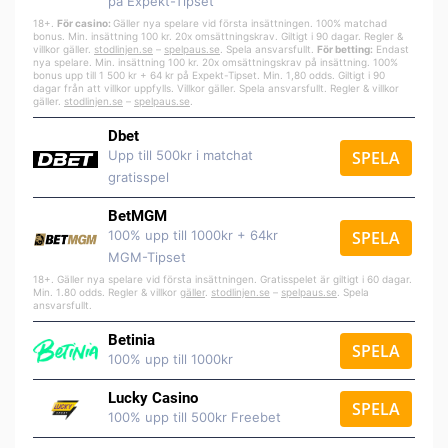
på Expekt-Tipset
18+.
För casino:
Gäller nya spelare vid första insättningen. 100% matchad
bonus. Min. insättning 100 kr. 20x omsättningskrav. Giltigt i 90 dagar. Regler &
villkor gäller.
stodlinjen.se
–
spelpa
us.se
. Spela ansvarsfullt.
För betting:
Endast
nya spelare. Min. insättning 100 kr. 20x omsättningskrav på insättning. 100%
bonus upp till 1 500 kr + 64 kr på Expekt-Tipset. Min. 1,80 odds. Giltigt i 90
dagar från att villkor uppfylls. Villkor gäller. Spela ansvarsfullt. Regler & villkor
gäller.
stodlinjen.se
–
spelpaus.se
.
Dbet
Upp till 500kr i matchat
SPELA
gratisspel
BetMGM
100% upp till 1000kr + 64kr
SPELA
MGM-Tipset
18+. Gäller nya spelare vid första insättningen. Gratisspelet är giltigt i 60 dagar.
Min. 1.80 odds. Regler & villkor
gäller
.
stodlinjen.se
–
spelpaus.se
. Spela
ansvarsfullt.
Betinia
SPELA
100% upp till 1000kr
Lucky Casino
SPELA
100% upp till 500kr Freebet