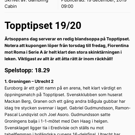
Cabin
09:00
Topptipset 19/20
Ärtsoppans dag serverar en redig blandsoppa på Topptipset.
Notera att kupongen löper från torsdag till fredag, Fiorentina
mot Roma i Serie A är helt klart den stora skinktärningen i
leken. Viktigast av allt är att åtta rätt är inom räckhåll!
Spelstopp: 18.29
1. Groningen – Utrecht 2
Euroborg är ett gött namn på en arena, helt klart värdigt en
öppningsmatch på Topptipset. Svenskklubben som huserat
Mackan Berg, Granen och ett gäng andra blågula gubbar har
idag tre stycken svennar i laget. Gabriel Gudmundsson, Ramon-
Pascal Lundqvist och Joel Asoro. Gudmundsson satte
Groningens balja i 1-1-mötet med Den Haag i helgen.
Svensklaget ligger tia i Eredivisie och ställs nu mot
tabellfemman i holländska cupens 16-delsfinal. Utrecht har