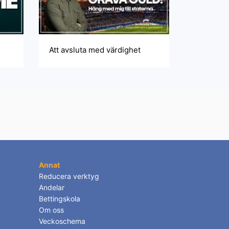
Att avsluta med värdighet
Annat
Reducera verktyg
Andelar
Bettingskola
Om oss
Veckoschema