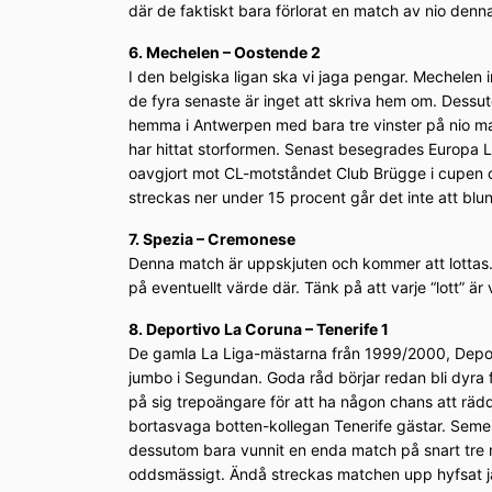
där de faktiskt bara förlorat en match av nio denn
6. Mechelen – Oostende 2
I den belgiska ligan ska vi jaga pengar. Mechelen 
de fyra senaste är inget att skriva hem om. Dessut
hemma i Antwerpen med bara tre vinster på nio matc
har hittat storformen. Senast besegrades Europa L
oavgjort mot CL-motståndet Club Brügge i cupen o
streckas ner under 15 procent går det inte att blu
7. Spezia – Cremonese
Denna match är uppskjuten och kommer att lottas. Nä
på eventuellt värde där. Tänk på att varje “lott” är
8. Deportivo La Coruna – Tenerife 1
De gamla La Liga-mästarna från 1999/2000, Deport
jumbo i Segundan. Goda råd börjar redan bli dyra 
på sig trepoängare för att ha någon chans att rädd
bortasvaga botten-kollegan Tenerife gästar. Semeste
dessutom bara vunnit en enda match på snart tre må
oddsmässigt. Ändå streckas matchen upp hyfsat jäm