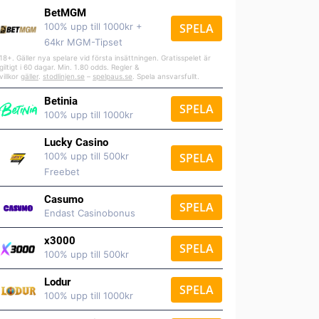
BetMGM
100% upp till 1000kr +
SPELA
64kr MGM-Tipset
18+. Gäller nya spelare vid första insättningen. Gratisspelet är
giltigt i 60 dagar. Min. 1.80 odds. Regler &
villkor
gäller
.
stodlinjen.se
–
spelpaus.se
. Spela ansvarsfullt.
Betinia
SPELA
100% upp till 1000kr
Lucky Casino
100% upp till 500kr
SPELA
Freebet
Casumo
SPELA
Endast Casinobonus
x3000
SPELA
100% upp till 500kr
Lodur
SPELA
100% upp till 1000kr