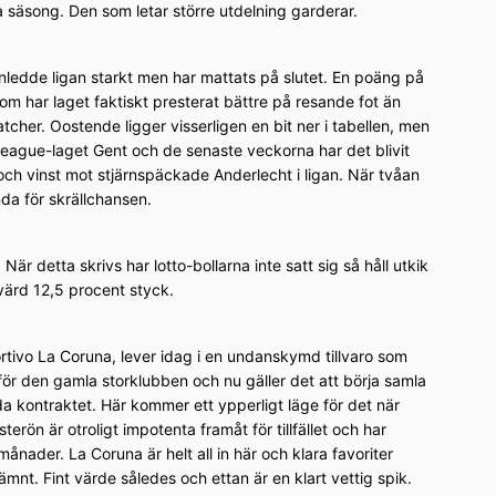
a säsong. Den som letar större utdelning garderar.
inledde ligan starkt men har mattats på slutet. En poäng på
om har laget faktiskt presterat bättre på resande fot än
her. Oostende ligger visserligen en bit ner i tabellen, men
eague-laget Gent och de senaste veckorna har det blivit
ch vinst mot stjärnspäckade Anderlecht i ligan. När tvåan
nda för skrällchansen.
r detta skrivs har lotto-bollarna inte satt sig så håll utkik
 värd 12,5 procent styck.
ivo La Coruna, lever idag i en undanskymd tillvaro som
för den gamla storklubben och nu gäller det att börja samla
a kontraktet. Här kommer ett ypperligt läge för det när
rön är otroligt impotenta framåt för tillfället och har
nader. La Coruna är helt all in här och klara favoriter
nt. Fint värde således och ettan är en klart vettig spik.