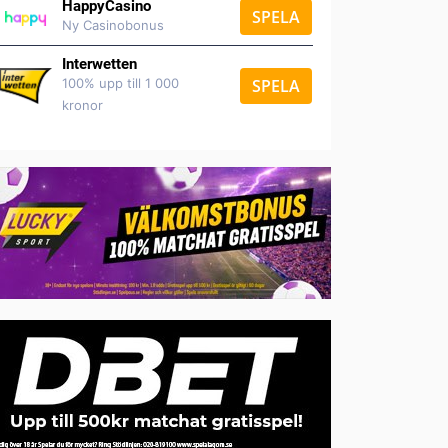
HappyCasino
SPELA
Ny Casinobonus
Interwetten
100% upp till 1 000
SPELA
kronor