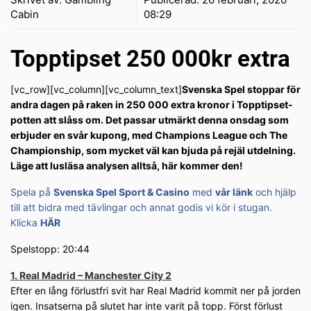
Cabin
08:29
Topptipset 250 000kr extra
[vc_row][vc_column][vc_column_text]
Svenska Spel stoppar för
andra dagen på raken in 250 000 extra kronor i Topptipset-
potten att slåss om. Det passar utmärkt denna onsdag som
erbjuder en svår kupong, med Champions League och The
Championship, som mycket väl kan bjuda på rejäl utdelning.
Läge att lusläsa analysen alltså, här kommer den!
Spela på
Svenska Spel Sport & Casino
med
vår länk
och hjälp
till att bidra med tävlingar och annat godis vi kör i stugan.
Klicka
HÄR
Spelstopp: 20:44
1. Real Madrid – Manchester City 2
Efter en lång förlustfri svit har Real Madrid kommit ner på jorden
igen. Insatserna på slutet har inte varit på topp. Först förlust