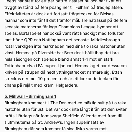
Leeds har stått för ett par bättre insatser nu och har fixat ett
tryggt avstånd på fem poäng ner till Fulham på tredjeplatsen.
Effektiviteten är dock att fortsatt frågetecken för Bielsas
mannar som inte får till det framför mål. Tre nätrassel på de fem
senaste matcherna får inga Champions League-hymner att
spelas. Bortaspelet har också varit rätt knackigt med förluster
mot både QPR och Nottingham det senaste. Middlesbrough
rosar verkligen inte marknaden med sina tio raka matcher utan
vinst. Hemma på Riverside har Boro dock hållit ihop det bra
hela säsongen och spelade bland annat 1-1 mot en stark
Tottenham-elva i FA-cupen i januari. Hemmalaget har dessutom
kniven på strupen då nedflyttningstrecket närmare sig. Ettan
streckas ner mot 10 procent och är ett lockande tecken för
chans på rejält med kräm. Helgardera.
5. Millwall – Birmingham 1
Birmingham kommer till The Den med en mäktig svit på tio raka
matcher utan förlust. Det var dock inte långt ifrån att den sviten
bröts i lördags när formsvaga Sheffield W ledde med fram till
slutminuterna på St. Andrew’s. Ingen superinsats av
Birmingham där som kommer få sina fiska varma mot