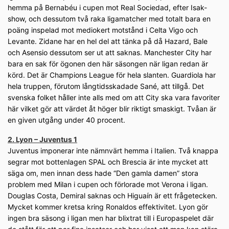
hemma på Bernabéu i cupen mot Real Sociedad, efter Isak-
show, och dessutom två raka ligamatcher med totalt bara en
poäng inspelad mot mediokert motstånd i Celta Vigo och
Levante. Zidane har en hel del att tänka på då Hazard, Bale
och Asensio dessutom ser ut att saknas. Manchester City har
bara en sak för ögonen den här säsongen när ligan redan är
körd. Det är Champions League för hela slanten. Guardiola har
hela truppen, förutom långtidsskadade Sané, att tillgå. Det
svenska folket håller inte alls med om att City ska vara favoriter
här vilket gör att värdet åt höger blir riktigt smaskigt. Tvåan är
en given utgång under 40 procent.
2. Lyon – Juventus 1
Juventus imponerar inte nämnvärt hemma i Italien. Två knappa
segrar mot bottenlagen SPAL och Brescia är inte mycket att
säga om, men innan dess hade “Den gamla damen” stora
problem med Milan i cupen och förlorade mot Verona i ligan.
Douglas Costa, Demiral saknas och Higuaín är ett frågetecken.
Mycket kommer kretsa kring Ronaldos effektivitet. Lyon gör
ingen bra säsong i ligan men har blixtrat till i Europaspelet där