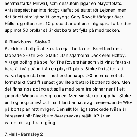
hemmastarka Millwall, som dessutom jagar en playoffplats.
Anfallsspelet har inte riktigt klaffat på slutet för Lejonen, men
det är ett otroligt solitt lagbygge Gary Rowett förfogar över.
Håller sig ettan runt 40 procent är det en rimlig spik. Tuffar den
upp mot 50 prollar så är det bara att fylla på med tecken.
6. Blackburn – Stoke 2
Blackburn höll på att skrälla rejält borta mot Brentford men
tappade 2-0 till 2-2. Starkt utan stjärnorna Dack eller Holtby.
Viktiga poäng på spel för The Rovers här som vid vinst faktiskt
bara är två poäng från en playoff-plats. Stoke fortsätter att
varva topprestationer med bottennapp. 2-0 hemma mot ett
formstarkt Cardiff senast gav lite arbetsro i bottenstriden. Men
det finns inga poäng att spilla med bara tre pinnar ner till ett
jagande Wigan under giljotinen. Med sin starka trupp har Stoke
en hög högstanivå och har bland annat slagit serieledande WBA
på bortaplan rätt nyligen. Den allt för lågt streckade tvåan är
intressant när Blackburn överstreckas rejält. X2 är en
värdemässigt bra utgång.
7. Hull – Barnsley 2