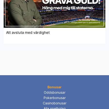
Att avsluta med värdighet
Bonusar
Oddsbonusar
Pokerbonusar
Casinobonusar
Alla spelbolag