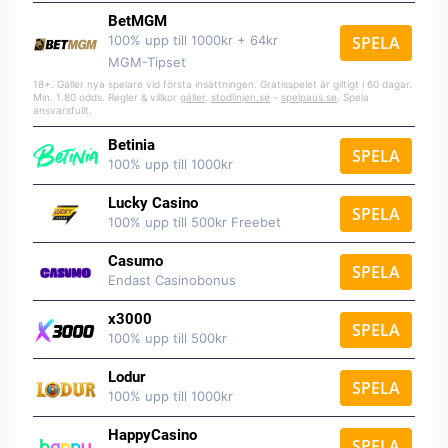
BetMGM
100% upp till 1000kr + 64kr
SPELA
MGM-Tipset
18+. Gäller nya spelare vid första insättningen. Gratisspelet är giltigt i 60 dagar.
Min. 1.80 odds. Regler & villkor
gäller
.
stodlinjen.se
–
spelpaus.se
. Spela
ansvarsfullt.
Betinia
SPELA
100% upp till 1000kr
Lucky Casino
SPELA
100% upp till 500kr Freebet
Casumo
SPELA
Endast Casinobonus
x3000
SPELA
100% upp till 500kr
Lodur
SPELA
100% upp till 1000kr
HappyCasino
SPELA