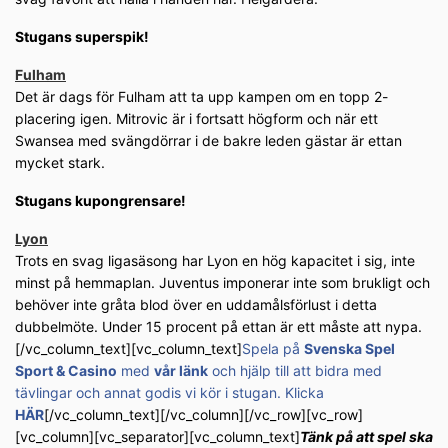
Stugans superspik!
Fulham
Det är dags för Fulham att ta upp kampen om en topp 2-
placering igen. Mitrovic är i fortsatt högform och när ett
Swansea med svängdörrar i de bakre leden gästar är ettan
mycket stark.
Stugans kupongrensare!
Lyon
Trots en svag ligasäsong har Lyon en hög kapacitet i sig, inte
minst på hemmaplan. Juventus imponerar inte som brukligt och
behöver inte gråta blod över en uddamålsförlust i detta
dubbelmöte. Under 15 procent på ettan är ett måste att nypa.
[/vc_column_text][vc_column_text]
Spela på
Svenska Spel
Sport & Casino
med
vår länk
och hjälp till att bidra med
tävlingar och annat godis vi kör i stugan. Klicka
HÄR
[/vc_column_text][/vc_column][/vc_row][vc_row]
[vc_column][vc_separator][vc_column_text]
Tänk på att spel ska