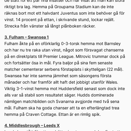
de stått för ett par fina insatser och har visat att man kan störa
riktigt bra lag. Hemma på Groupama Stadium kan de inte
räknas bort mot ett halvdant Juventus som inte behöver gå för
vinst. 14 procent på ettan, i skrivande stund, lockar rejält.
Strecka från vänster så långt plånboken räcker.
3. Fulham – Swansea 1
Fulham åkte på en oförklarlig 0-3-torsk hemma mot Barnsley
och har nu tre raka utan vinst, något som försvagat chanserna
på en direktplats till Premier League. Mitrovic trummar dock på
och fortsätter ösa in mål. Fyra baljor på sina fem senaste
matcher cementerar serbens förstaplats i skytteligan (22 mål).
Swansea har inte samma jämnhet som säsongens första
månader och har framför allt haft det jobbigt utanför Wales.
Viktig 3-1-vinst hemma mot Huddersfield senast som dock inte
alls var så stabil som resultatet säger. Hudds dominerade
nämligen matchbilden och Svanarna avgjorde med två sena
mål. Fulham ska ha goda chanser att ta en efterlängtad trea
hemma på Craven Cottage. Ettan är en rimlig spik.
4. Middlesbrough – Leeds X