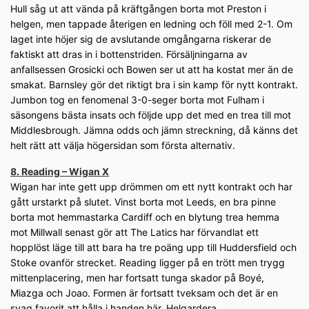
Hull såg ut att vända på kräftgången borta mot Preston i
helgen, men tappade återigen en ledning och föll med 2-1. Om
laget inte höjer sig de avslutande omgångarna riskerar de
faktiskt att dras in i bottenstriden. Försäljningarna av
anfallsessen Grosicki och Bowen ser ut att ha kostat mer än de
smakat. Barnsley gör det riktigt bra i sin kamp för nytt kontrakt.
Jumbon tog en fenomenal 3-0-seger borta mot Fulham i
säsongens bästa insats och följde upp det med en trea till mot
Middlesbrough. Jämna odds och jämn streckning, då känns det
helt rätt att välja högersidan som första alternativ.
8. Reading – Wigan X
Wigan har inte gett upp drömmen om ett nytt kontrakt och har
gått urstarkt på slutet. Vinst borta mot Leeds, en bra pinne
borta mot hemmastarka Cardiff och en blytung trea hemma
mot Millwall senast gör att The Latics har förvandlat ett
hopplöst läge till att bara ha tre poäng upp till Huddersfield och
Stoke ovanför strecket. Reading ligger på en trött men trygg
mittenplacering, men har fortsatt tunga skador på Boyé,
Miazga och Joao. Formen är fortsatt tveksam och det är en
svag favorit att hålla i handen här. Helgardera.