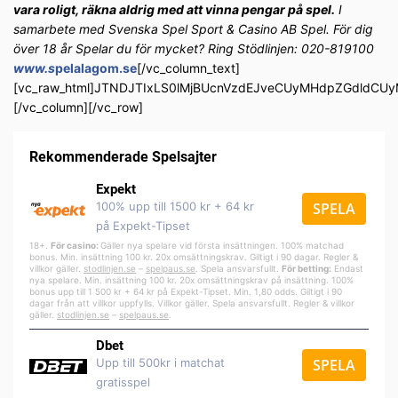
vara roligt, räkna aldrig med att vinna pengar på spel.
I
samarbete med Svenska Spel Sport & Casino AB Spel. För dig
över 18 år Spelar du för mycket? Ring Stödlinjen: 020-819100
www.s
pelalagom.se
[/vc_column_text]
[vc_raw_html]JTNDJTIxLS0lMjBUcnVzdEJveCUyMHdpZGdldC
[/vc_column][/vc_row]
Rekommenderade Spelsajter
Expekt
100% upp till 1500 kr + 64 kr
SPELA
på Expekt-Tipset
18+.
För casino:
Gäller nya spelare vid första insättningen. 100% matchad
bonus. Min. insättning 100 kr. 20x omsättningskrav. Giltigt i 90 dagar. Regler &
villkor gäller.
stodlinjen.se
–
spelpa
us.se
. Spela ansvarsfullt.
För betting:
Endast
nya spelare. Min. insättning 100 kr. 20x omsättningskrav på insättning. 100%
bonus upp till 1 500 kr + 64 kr på Expekt-Tipset. Min. 1,80 odds. Giltigt i 90
dagar från att villkor uppfylls. Villkor gäller. Spela ansvarsfullt. Regler & villkor
gäller.
stodlinjen.se
–
spelpaus.se
.
Dbet
Upp till 500kr i matchat
SPELA
gratisspel