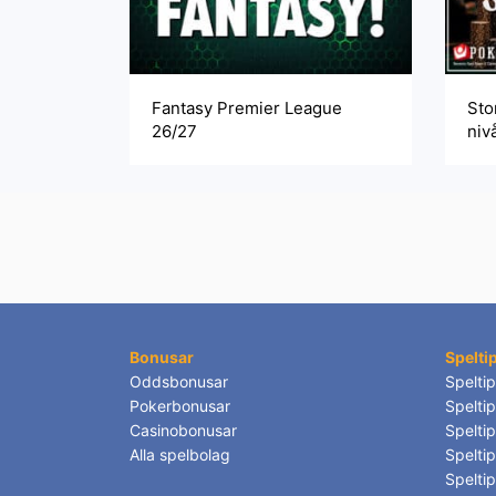
Fantasy Premier League
Sto
26/27
niv
Bonusar
Spelti
Oddsbonusar
Speltip
Pokerbonusar
Spelti
Casinobonusar
Spelti
Alla spelbolag
Speltip
Spelti