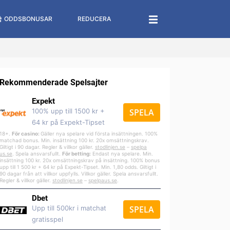
ODDSBONUSAR
REDUCERA
Rekommenderade Spelsajter
Expekt
100% upp till 1500 kr +
SPELA
64 kr på Expekt-Tipset
18+.
För casino:
Gäller nya spelare vid första insättningen. 100%
matchad bonus. Min. insättning 100 kr. 20x omsättningskrav.
Giltigt i 90 dagar. Regler & villkor gäller.
stodlinjen.se
–
spelpa
us.se
. Spela ansvarsfullt.
För betting:
Endast nya spelare. Min.
insättning 100 kr. 20x omsättningskrav på insättning. 100% bonus
upp till 1 500 kr + 64 kr på Expekt-Tipset. Min. 1,80 odds. Giltigt i
90 dagar från att villkor uppfylls. Villkor gäller. Spela ansvarsfullt.
Regler & villkor gäller.
stodlinjen.se
–
spelpaus.se
.
Dbet
Upp till 500kr i matchat
SPELA
gratisspel