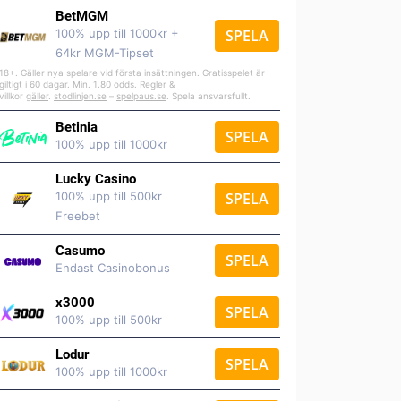
BetMGM
100% upp till 1000kr +
SPELA
64kr MGM-Tipset
18+. Gäller nya spelare vid första insättningen. Gratisspelet är
giltigt i 60 dagar. Min. 1.80 odds. Regler &
villkor
gäller
.
stodlinjen.se
–
spelpaus.se
. Spela ansvarsfullt.
Betinia
SPELA
100% upp till 1000kr
Lucky Casino
100% upp till 500kr
SPELA
Freebet
Casumo
SPELA
Endast Casinobonus
x3000
SPELA
100% upp till 500kr
Lodur
SPELA
100% upp till 1000kr