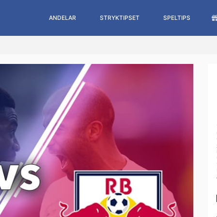
ANDELAR
STRYKTIPSET
SPELTIPS