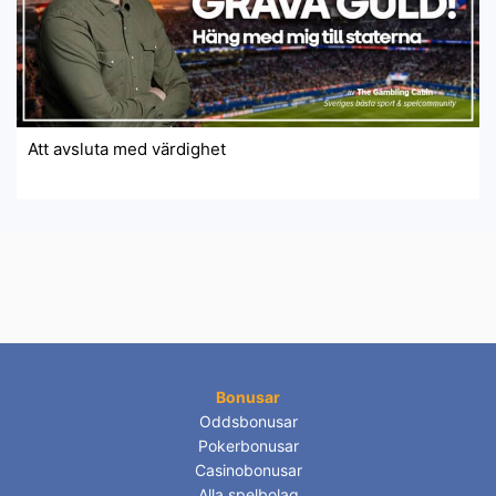
Att avsluta med värdighet
Bonusar
Oddsbonusar
Pokerbonusar
Casinobonusar
Alla spelbolag