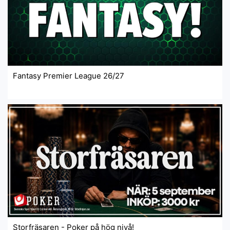
Fantasy Premier League 26/27
Storfräsaren - Poker på hög nivå!