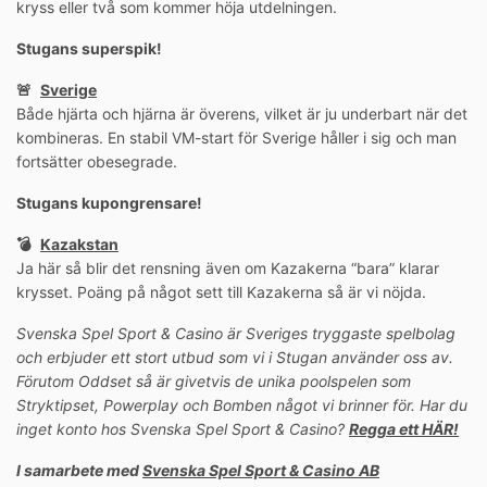
kryss eller två som kommer höja utdelningen.
Stugans superspik!
🚨
Sverige
Både hjärta och hjärna är överens, vilket är ju underbart när det
kombineras. En stabil VM-start för Sverige håller i sig och man
fortsätter obesegrade.
Stugans kupongrensare!
💣
Kazakstan
Ja här så blir det rensning även om Kazakerna “bara” klarar
krysset. Poäng på något sett till Kazakerna så är vi nöjda.
Svenska Spel Sport & Casino är Sveriges tryggaste spelbolag
och erbjuder ett stort utbud som vi i Stugan använder oss av.
Förutom Oddset så är givetvis de unika poolspelen som
Stryktipset, Powerplay och Bomben något vi brinner för. Har du
inget konto hos Svenska Spel Sport & Casino?
Regga ett HÄR!
I samarbete med
Svenska Spel Sport & Casino AB