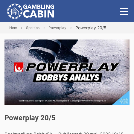
Powerplay 20/5
Hem
Speltips
Powerplay
Powerplay 20/5