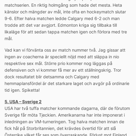
matchserien. En riktig holmgång som hade det mesta. Heta
känslor och mängder av mål, inte ofta en hockeymatch slutar
9-6. Efter halva matchen ledde Calgary med 6-2 och man
trodde att det var avgjort. Edmonton kriga sig tillbaka till
likaläge för att sedan tappa matchen igen och förlora med tre
mål.
Vad kan vi förvänta oss av match nummer två. Jag gissar att
ingen av coacherna är speciellt nöjd med att släppa in nio
respektive sex mål. Större prio kommer nog läggas på
defensiven och vi kommer få mer av ett ställningskrig. Tror
dock resultatet blir detsamma och Calgary med
hemmaplansfördel är det starkare laget och avgör på ordinarie
tid igen. Spiketta!
5. USA – Sverige 2
USA har två tuffa matcher kommande dagarna, där de förutom
Sverige får möta Tjeckien. Amerikanarna har inte imponerat i
inledningen av VM-turneringen. Tog halva matchen innan de
fick hål på Storbritannien, det krävdes övertid för att slå
Österrike vilket får ses som överraskande. Förlust mot Finland