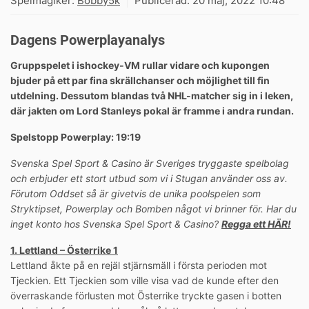
Spelmagiker:
Bobby5k
Publicerad:
20 maj, 2022 10:48
Dagens Powerplayanalys
Gruppspelet i ishockey-VM rullar vidare och kupongen
bjuder på ett par fina skrällchanser och möjlighet till fin
utdelning. Dessutom blandas två NHL-matcher sig in i leken,
där jakten om Lord Stanleys pokal är framme i andra rundan.
Spelstopp Powerplay: 19:19
Svenska Spel Sport & Casino är Sveriges tryggaste spelbolag
och erbjuder ett stort utbud som vi i Stugan använder oss av.
Förutom Oddset så är givetvis de unika poolspelen som
Stryktipset, Powerplay och Bomben något vi brinner för. Har du
inget konto hos Svenska Spel Sport & Casino?
Regga ett HÄR!
1. Lettland – Österrike 1
Lettland åkte på en rejäl stjärnsmäll i första perioden mot
Tjeckien. Ett Tjeckien som ville visa vad de kunde efter den
överraskande förlusten mot Österrike tryckte gasen i botten