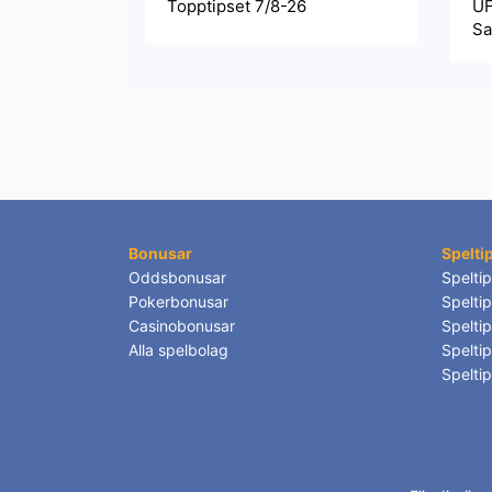
Topptipset 7/8-26
UF
Sa
Bonusar
Spelti
Oddsbonusar
Speltip
Pokerbonusar
Spelti
Casinobonusar
Spelti
Alla spelbolag
Speltip
Spelti