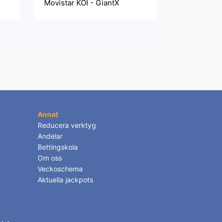
Movistar KOI - GiantX
Annat
Reducera verktyg
Andelar
Bettingskola
Om oss
Veckoschema
Aktuella jackpots