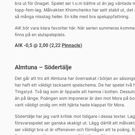
bra ut för Gnaget. Spelet ser t.o.m bättre ut än jag väntade
topp-fem-lag. Målvakten Khomchenko har sett stabil ut, det är
så många misstag heller. En kille med bra speluppfattning.
AIK bör vara klara favoriter här. När serien summeras komme
finns på en slutspelsplats.
AIK -0,5 @ 2,00 (2,22
Pinnacle
)
Almtuna – Södertälje
Det går att tro att Almtuna har överraskat i början av säsonge
har haft ett väldigt tacksamt spelschema. De har spelat t
Tingsryd. Två lag som är tippade att hamna i botten. Dessu
än på länge. Poängen som imponerar är den mot Mora på bor
varit väldigt orolig om mitt hjärta hade klappat för Mora.
Södertälje har jag varit kritisk mot tidigare i dessa texter. L
försvarsspelet ser ganska skakigt ut. Lägg därtill att målvak
ser väldigt bra ut är offensiven och förmågan att ta poäng. E