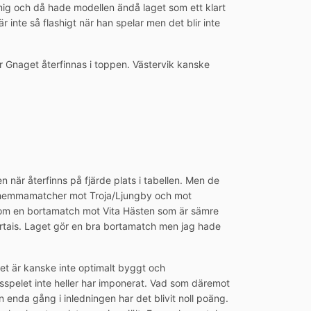
 mig och då hade modellen ändå laget som ett klart
 inte så flashigt när han spelar men det blir inte
r Gnaget återfinnas i toppen. Västervik kanske
n när återfinns på fjärde plats i tabellen. Men de
vå hemmamatcher mot Troja/Ljungby och mot
tom en bortamatch mot Vita Hästen som är sämre
tais. Laget gör en bra bortamatch men jag hade
aget är kanske inte optimalt byggt och
tsspelet inte heller har imponerat. Vad som däremot
n enda gång i inledningen har det blivit noll poäng.