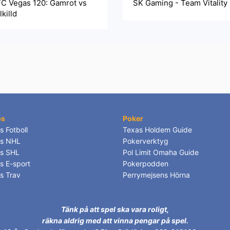
C Vegas 120: Gamrot vs
SK Gaming - Team Vitality
lkilld
ps
Poker
s Fotboll
Texas Holdem Guide
ps NHL
Pokerverktyg
ps SHL
Pol Limit Omaha Guide
s E-sport
Pokerpodden
ps Trav
Perrymejsens Hörna
Tänk på att spel ska vara roligt,
räkna aldrig med att vinna pengar på spel.