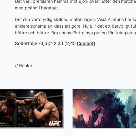
Det var i premiären hemma mot Björklöven. Efter den matchen 
med poäng i bagaget.
Det ska vara tydlig skillnad mellan lagen. Visst Almtuna har s
enklare schema än klass att göra. Nu blir det ett betydligt tu
bättre och bättre. Bra chans för tre nya poäng för ”kringlorna
Södertälje -0,5 @ 2,33 (2,45
Coolbet
)
// Henke