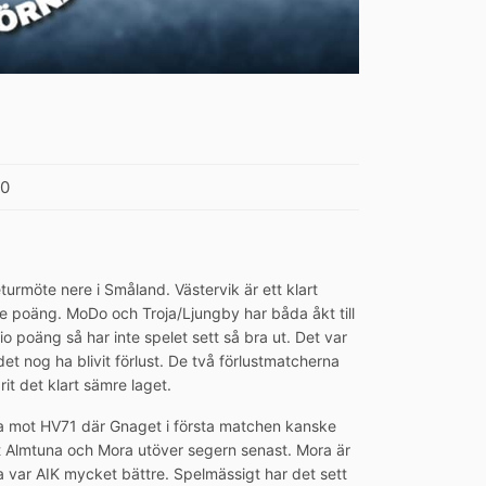
50
urmöte nere i Småland. Västervik är ett klart
re poäng. MoDo och Troja/Ljungby har båda åkt till
o poäng så har inte spelet sett så bra ut. Det var
t nog ha blivit förlust. De två förlustmatcherna
it det klart sämre laget.
åda mot HV71 där Gnaget i första matchen kanske
t Almtuna och Mora utöver segern senast. Mora är
a var AIK mycket bättre. Spelmässigt har det sett