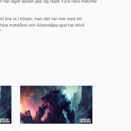
har laget spelat upp sig rejält. Fyra raka matcher
ett bra ut i början, men det har mer med ett
ffare motstånd och Södertäljes spel har blivit
”.