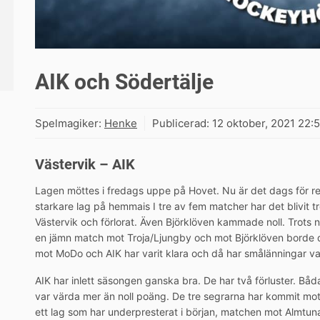
AIK och Södertälje
Spelmagiker:
Henke
Publicerad:
12 oktober, 2021 22:
Västervik – AIK
Lagen möttes i fredags uppe på Hovet. Nu är det dags för ret
starkare lag på hemmais I tre av fem matcher har det blivit t
Västervik och förlorat. Även Björklöven kammade noll. Trots ni
en jämn match mot Troja/Ljungby och mot Björklöven borde de
mot MoDo och AIK har varit klara och då har smålänningar var
AIK har inlett säsongen ganska bra. De har två förluster. B
var värda mer än noll poäng. De tre segrarna har kommit mo
ett lag som har underpresterat i början, matchen mot Almtun