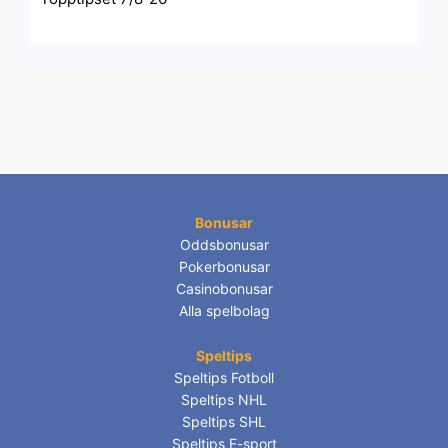
Bonusar
Oddsbonusar
Pokerbonusar
Casinobonusar
Alla spelbolag
Speltips
Speltips Fotboll
Speltips NHL
Speltips SHL
Speltips E-sport