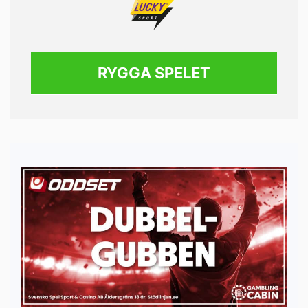
RYGGA SPELET