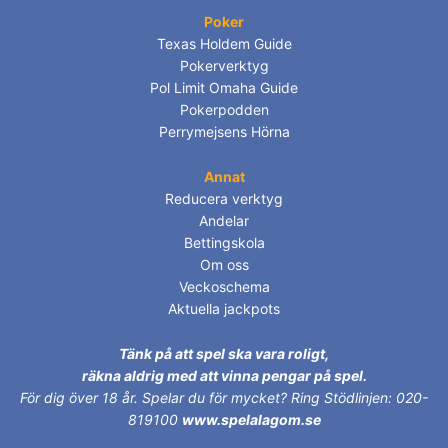
Poker
Texas Holdem Guide
Pokerverktyg
Pol Limit Omaha Guide
Pokerpodden
Perrymejsens Hörna
Annat
Reducera verktyg
Andelar
Bettingskola
Om oss
Veckoschema
Aktuella jackpots
Tänk på att spel ska vara roligt,
räkna aldrig med att vinna pengar på spel.
För dig över 18 år.
Spelar du för mycket? Ring Stödlinjen: 020-
819100
www.spelalagom.se