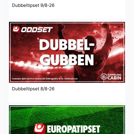
Dubbeltipset 9/8-26
Dubbeltipset 8/8-26