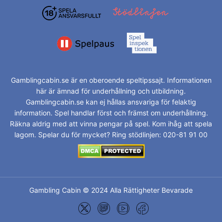
Gamblingcabin.se är en oberoende speltipssajt. Informationen
här är ämnad för underhållning och utbildning.
Gamblingcabin.se kan ej hållas ansvariga för felaktig
information. Spel handlar först och främst om underhållning.
Räkna aldrig med att vinna pengar på spel. Kom ihåg att spela
lagom. Spelar du för mycket? Ring stödlinjen: 020-81 91 00
Gambling Cabin © 2024 Alla Rättigheter Bevarade