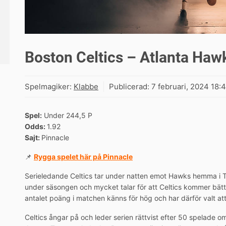
Boston Celtics – Atlanta Haw
Spelmagiker:
Klabbe
Publicerad:
7 februari, 2024 18:
Spel:
Under 244,5 P
Odds:
1.92
Sajt:
Pinnacle
📌
Rygga spelet här på Pinnacle
Serieledande Celtics tar under natten emot Hawks hemma i T
under säsongen och mycket talar för att Celtics kommer bättra
antalet poäng i matchen känns för hög och har därför valt att 
Celtics ångar på och leder serien rättvist efter 50 spelade 