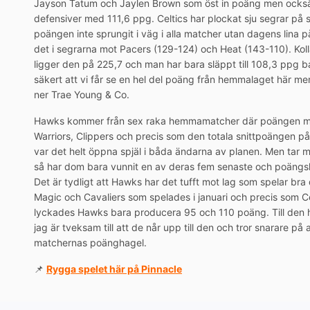
Jayson Tatum och Jaylen Brown som öst in poäng men också f
defensiver med 111,6 ppg. Celtics har plockat sju segrar på 
poängen inte sprungit i väg i alla matcher utan dagens lina på
det i segrarna mot Pacers (129-124) och Heat (143-110). Kol
ligger den på 225,7 och man har bara släppt till 108,3 ppg ba
säkert att vi får se en hel del poäng från hemmalaget här me
ner Trae Young & Co.
Hawks kommer från sex raka hemmamatcher där poängen min
Warriors, Clippers och precis som den totala snittpoängen p
var det helt öppna spjäl i båda ändarna av planen. Men tar m
så har dom bara vunnit en av deras fem senaste och poängskör
Det är tydligt att Hawks har det tufft mot lag som spelar br
Magic och Cavaliers som spelades i januari och precis som Ce
lyckades Hawks bara producera 95 och 110 poäng. Till den 
jag är tveksam till att de når upp till den och tror snarare på
matchernas poänghagel.
📌
Rygga spelet här på Pinnacle