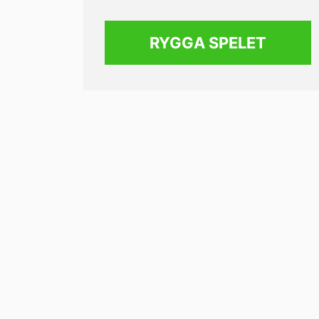
RYGGA SPELET