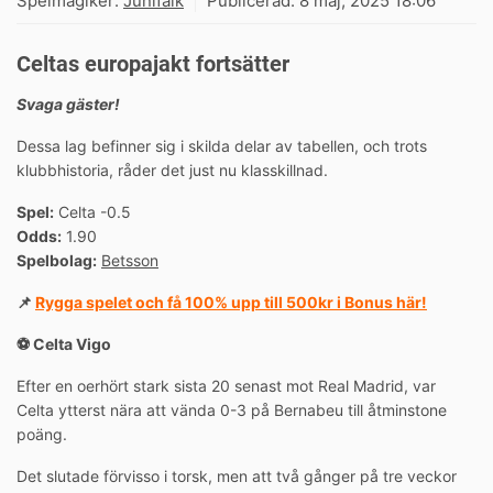
Spelmagiker:
Junifalk
Publicerad:
8 maj, 2025 18:06
Celtas europajakt fortsätter
Svaga gäster!
Dessa lag befinner sig i skilda delar av tabellen, och trots
klubbhistoria, råder det just nu klasskillnad.
Spel:
Celta -0.5
Odds:
1.90
Spelbolag:
Betsson
📌
Rygga spelet och få 100% upp till 500kr i Bonus här!
⚽️ Celta Vigo
Efter en oerhört stark sista 20 senast mot Real Madrid, var
Celta ytterst nära att vända 0-3 på Bernabeu till åtminstone
poäng.
Det slutade förvisso i torsk, men att två gånger på tre veckor