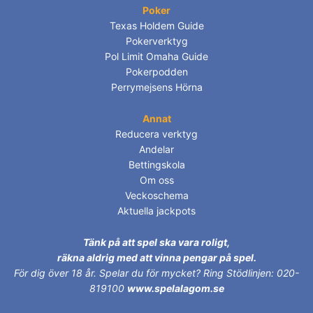
Poker
Texas Holdem Guide
Pokerverktyg
Pol Limit Omaha Guide
Pokerpodden
Perrymejsens Hörna
Annat
Reducera verktyg
Andelar
Bettingskola
Om oss
Veckoschema
Aktuella jackpots
Tänk på att spel ska vara roligt,
räkna aldrig med att vinna pengar på spel.
För dig över 18 år.
Spelar du för mycket? Ring Stödlinjen: 020-
819100
www.spelalagom.se