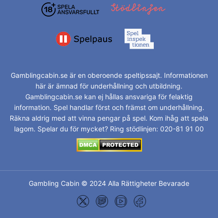
Gamblingcabin.se är en oberoende speltipssajt. Informationen
här är ämnad för underhållning och utbildning.
Gamblingcabin.se kan ej hållas ansvariga för felaktig
information. Spel handlar först och främst om underhållning.
Räkna aldrig med att vinna pengar på spel. Kom ihåg att spela
lagom. Spelar du för mycket? Ring stödlinjen: 020-81 91 00
Gambling Cabin © 2024 Alla Rättigheter Bevarade