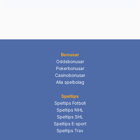
Bonusar
Oddsbonusar
Pokerbonusar
Casinobonusar
Alla spelbolag
Speltips
Speltips Fotboll
Speltips NHL
Speltips SHL
Speltips E-sport
Speltips Trav