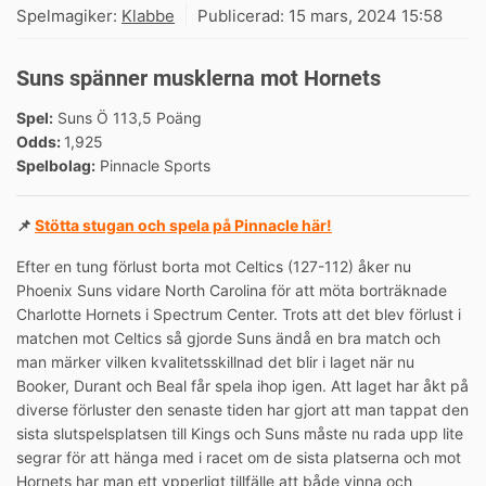
Spelmagiker:
Klabbe
Publicerad:
15 mars, 2024 15:58
Suns spänner musklerna mot Hornets
Spel:
Suns Ö 113,5 Poäng
Odds:
1,925
Spelbolag:
Pinnacle Sports
📌
Stötta stugan och spela på Pinnacle här!
Efter en tung förlust borta mot Celtics (127-112) åker nu
Phoenix Suns vidare North Carolina för att möta borträknade
Charlotte Hornets i Spectrum Center. Trots att det blev förlust i
matchen mot Celtics så gjorde Suns ändå en bra match och
man märker vilken kvalitetsskillnad det blir i laget när nu
Booker, Durant och Beal får spela ihop igen. Att laget har åkt på
diverse förluster den senaste tiden har gjort att man tappat den
sista slutspelsplatsen till Kings och Suns måste nu rada upp lite
segrar för att hänga med i racet om de sista platserna och mot
Hornets har man ett ypperligt tillfälle att både vinna och