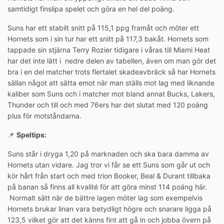
samtidigt finslipa spelet och göra en hel del poäng.
Suns har ett stabilt snitt på 115,1 ppg framåt och möter ett
Hornets som i sin tur har ett snitt på 117,3 bakåt. Hornets som
tappade sin stjärna Terry Rozier tidigare i våras till Miami Heat
har det inte lätt i nedre delen av tabellen, även om man gör det
bra i en del matcher trots flertalet skadeavbräck så har Hornets
sällan något att sätta emot när man ställs mot lag med liknande
kaliber som Suns och i matcher mot bland annat Bucks, Lakers,
Thunder och till och med 76ers har det slutat med 120 poäng
plus för motståndarna.
📌
Speltips:
Suns står i dryga 1,20 på marknaden och ska bara damma av
Hornets utan vidare. Jag tror vi får se ett Suns som går ut och
kör hårt från start och med trion Booker, Beal & Durant tillbaka
på banan så finns all kvalité för att göra minst 114 poäng här.
Normalt sätt när de bättre lagen möter lag som exempelvis
Hornets brukar linan vara betydligt högre och snarare ligga på
123,5 vilket gör att det känns fint att gå in och jobba övern på