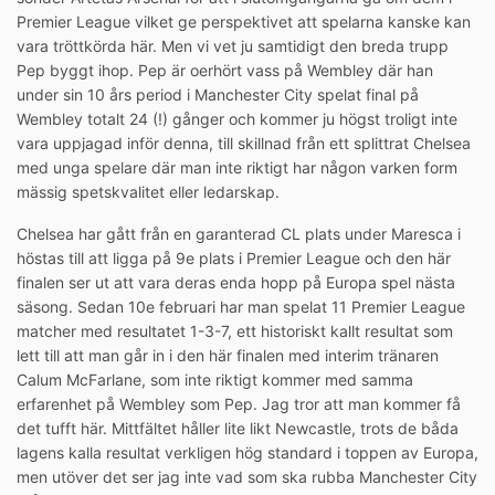
Premier League vilket ge perspektivet att spelarna kanske kan
vara tröttkörda här. Men vi vet ju samtidigt den breda trupp
Pep byggt ihop. Pep är oerhört vass på Wembley där han
under sin 10 års period i Manchester City spelat final på
Wembley totalt 24 (!) gånger och kommer ju högst troligt inte
vara uppjagad inför denna, till skillnad från ett splittrat Chelsea
med unga spelare där man inte riktigt har någon varken form
mässig spetskvalitet eller ledarskap.
Chelsea har gått från en garanterad CL plats under Maresca i
höstas till att ligga på 9e plats i Premier League och den här
finalen ser ut att vara deras enda hopp på Europa spel nästa
säsong. Sedan 10e februari har man spelat 11 Premier League
matcher med resultatet 1-3-7, ett historiskt kallt resultat som
lett till att man går in i den här finalen med interim tränaren
Calum McFarlane, som inte riktigt kommer med samma
erfarenhet på Wembley som Pep. Jag tror att man kommer få
det tufft här. Mittfältet håller lite likt Newcastle, trots de båda
lagens kalla resultat verkligen hög standard i toppen av Europa,
men utöver det ser jag inte vad som ska rubba Manchester City