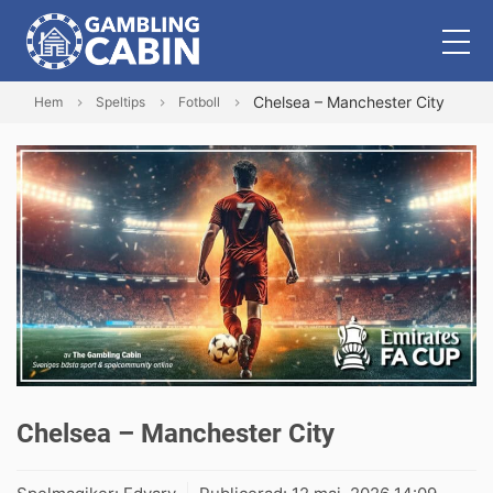
Chelsea – Manchester City
Hem
Speltips
Fotboll
Chelsea – Manchester City