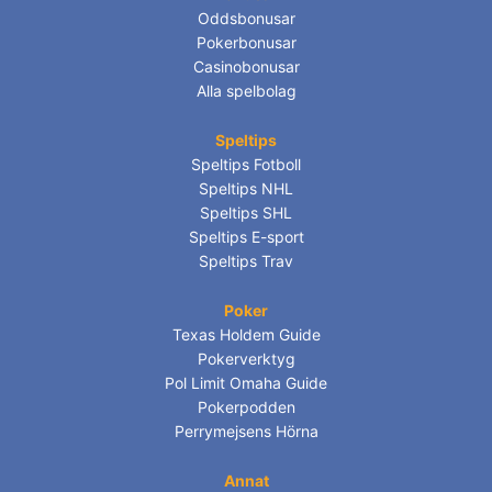
Oddsbonusar
Pokerbonusar
Casinobonusar
Alla spelbolag
Speltips
Speltips Fotboll
Speltips NHL
Speltips SHL
Speltips E-sport
Speltips Trav
Poker
Texas Holdem Guide
Pokerverktyg
Pol Limit Omaha Guide
Pokerpodden
Perrymejsens Hörna
Annat