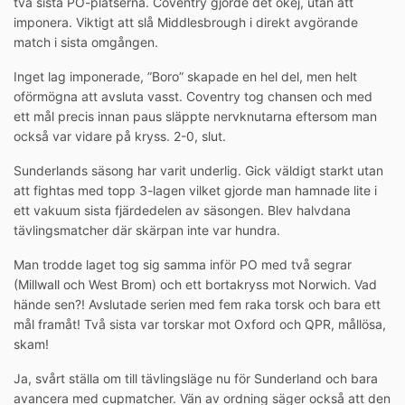
två sista PO-platserna. Coventry gjorde det okej, utan att
imponera. Viktigt att slå Middlesbrough i direkt avgörande
match i sista omgången.
Inget lag imponerade, ”Boro” skapade en hel del, men helt
oförmögna att avsluta vasst. Coventry tog chansen och med
ett mål precis innan paus släppte nervknutarna eftersom man
också var vidare på kryss. 2-0, slut.
Sunderlands säsong har varit underlig. Gick väldigt starkt utan
att fightas med topp 3-lagen vilket gjorde man hamnade lite i
ett vakuum sista fjärdedelen av säsongen. Blev halvdana
tävlingsmatcher där skärpan inte var hundra.
Man trodde laget tog sig samma inför PO med två segrar
(Millwall och West Brom) och ett bortakryss mot Norwich. Vad
hände sen?! Avslutade serien med fem raka torsk och bara ett
mål framåt! Två sista var torskar mot Oxford och QPR, mållösa,
skam!
Ja, svårt ställa om till tävlingsläge nu för Sunderland och bara
avancera med cupmatcher. Vän av ordning säger också att den