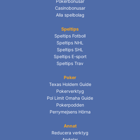
Pokerbonusar
Casinobonusar
Alla spelbolag
Speltips
Speltips Fotboll
Speltips NHL
Speltips SHL
Speltips E-sport
Speltips Trav
Poker
Texas Holdem Guide
Pokerverktyg
Pol Limit Omaha Guide
Pokerpodden
Perrymejsens Hörna
Annat
Reducera verktyg
Andelar