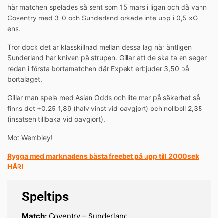
här matchen spelades så sent som 15 mars i ligan och då vann
Coventry med 3-0 och Sunderland orkade inte upp i 0,5 xG
ens.
Tror dock det är klasskillnad mellan dessa lag när äntligen
Sunderland har kniven på strupen. Gillar att de ska ta en seger
redan i första bortamatchen där Expekt erbjuder 3,50 på
bortalaget.
Gillar man spela med Asian Odds och lite mer på säkerhet så
finns det +0.25 1,89 (halv vinst vid oavgjort) och nollboll 2,35
(insatsen tillbaka vid oavgjort).
Mot Wembley!
Rygga med marknadens bästa freebet på upp till 2000sek
HÄR!
Speltips
Match:
Coventry – Sunderland