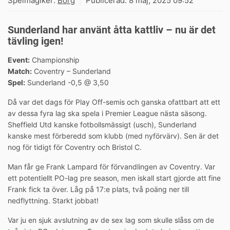
Spelmagiker:
Borg
Publicerad:
8 maj, 2025 09:52
Sunderland har använt åtta kattliv – nu är det
tävling igen!
Event:
Championship
Match:
Coventry – Sunderland
Spel:
Sunderland -0,5 @ 3,50
Då var det dags för Play Off-semis och ganska ofattbart att ett
av dessa fyra lag ska spela i Premier League nästa säsong.
Sheffield Utd kanske fotbollsmässigt (usch), Sunderland
kanske mest förberedd som klubb (med nyförvärv). Sen är det
nog för tidigt för Coventry och Bristol C.
Man får ge Frank Lampard för förvandlingen av Coventry. Var
ett potentiellt PO-lag pre season, men iskall start gjorde att fine
Frank fick ta över. Låg på 17:e plats, två poäng ner till
nedflyttning. Starkt jobbat!
Var ju en sjuk avslutning av de sex lag som skulle slåss om de