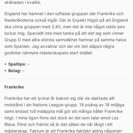
skillnaden i kvalité.
England har hamnat i den tuffaste gruppen där Frankrike och
Nederländerna också ingår. Där är Expekt högst på att England
ska vinna gruppen med 2,40, men det är inte något odds som
lockar mig. Speciellt inte med tanke på att det lag som vinner
Grupp D med allra största sannolikhet hamnar på samma halva
som Spanien. Jag avvaktar och ser om det släpps några
godbitar närmare mästerskapets start istället.
• Speltips:
–
• Bolag:
–
Frankrike
Frankrike har ett lyckat år bakom sig där de slaktade allt
motstånd i sin Nations League-grupp. 18 poäng av 18 möjliga
samt endast två insläppta mål gör att många håller Frankrike
högt. I mina ögon finns det dock en del som talar emot Les
Bleus. Först och främst så är det sällan de når långt i ett
mästerskap. Faktum är att Frankrike faktiskt aldrig någonsin