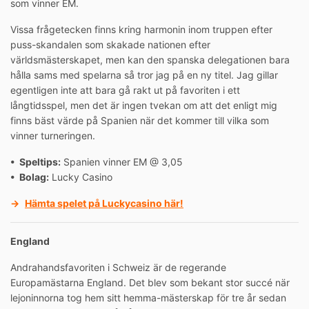
som vinner EM.
Vissa frågetecken finns kring harmonin inom truppen efter
puss-skandalen som skakade nationen efter
världsmästerskapet, men kan den spanska delegationen bara
hålla sams med spelarna så tror jag på en ny titel. Jag gillar
egentligen inte att bara gå rakt ut på favoriten i ett
långtidsspel, men det är ingen tvekan om att det enligt mig
finns bäst värde på Spanien när det kommer till vilka som
vinner turneringen.
• Speltips:
Spanien vinner EM @ 3,05
• Bolag:
Lucky Casino
→
Hämta spelet på Luckycasino här!
England
Andrahandsfavoriten i Schweiz är de regerande
Europamästarna England. Det blev som bekant stor succé när
lejoninnorna tog hem sitt hemma-mästerskap för tre år sedan