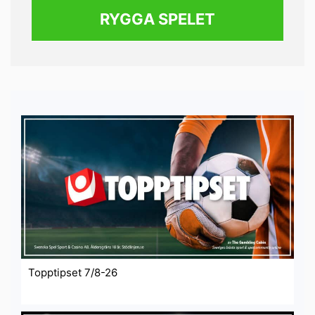
RYGGA SPELET
Topptipset 7/8-26