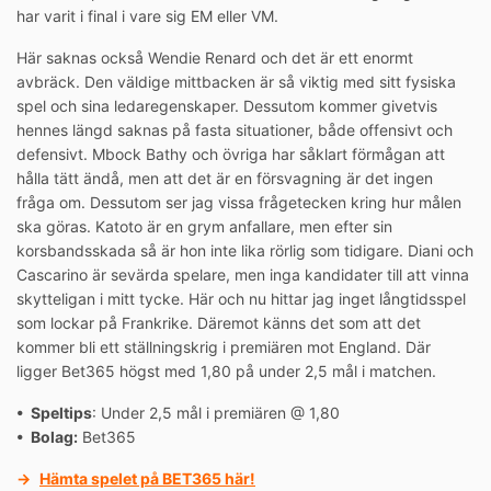
har varit i final i vare sig EM eller VM.
Här saknas också Wendie Renard och det är ett enormt
avbräck. Den väldige mittbacken är så viktig med sitt fysiska
spel och sina ledaregenskaper. Dessutom kommer givetvis
hennes längd saknas på fasta situationer, både offensivt och
defensivt. Mbock Bathy och övriga har såklart förmågan att
hålla tätt ändå, men att det är en försvagning är det ingen
fråga om. Dessutom ser jag vissa frågetecken kring hur målen
ska göras. Katoto är en grym anfallare, men efter sin
korsbandsskada så är hon inte lika rörlig som tidigare. Diani och
Cascarino är sevärda spelare, men inga kandidater till att vinna
skytteligan i mitt tycke. Här och nu hittar jag inget långtidsspel
som lockar på Frankrike. Däremot känns det som att det
kommer bli ett ställningskrig i premiären mot England. Där
ligger Bet365 högst med 1,80 på under 2,5 mål i matchen.
• Speltips
: Under 2,5 mål i premiären @ 1,80
• Bolag:
Bet365
→
Hämta spelet på BET365 här!