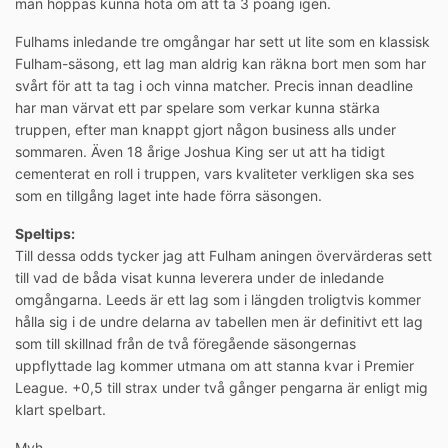
man hoppas kunna hota om att ta 3 poäng igen.
Fulhams inledande tre omgångar har sett ut lite som en klassisk
Fulham-säsong, ett lag man aldrig kan räkna bort men som har
svårt för att ta tag i och vinna matcher. Precis innan deadline
har man värvat ett par spelare som verkar kunna stärka
truppen, efter man knappt gjort någon business alls under
sommaren. Även 18 årige Joshua King ser ut att ha tidigt
cementerat en roll i truppen, vars kvaliteter verkligen ska ses
som en tillgång laget inte hade förra säsongen.
Speltips:
Till dessa odds tycker jag att Fulham aningen övervärderas sett
till vad de båda visat kunna leverera under de inledande
omgångarna. Leeds är ett lag som i längden troligtvis kommer
hålla sig i de undre delarna av tabellen men är definitivt ett lag
som till skillnad från de två föregående säsongernas
uppflyttade lag kommer utmana om att stanna kvar i Premier
League. +0,5 till strax under två gånger pengarna är enligt mig
klart spelbart.
Mvh