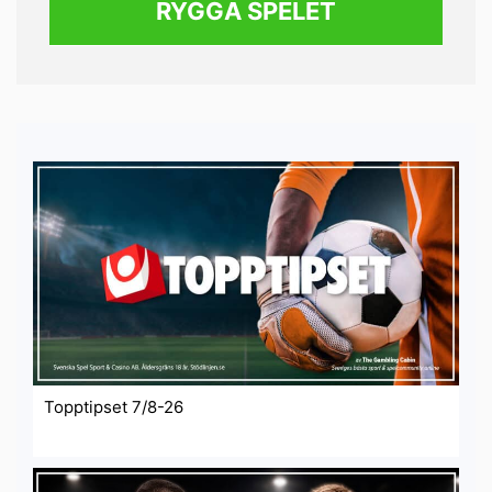
RYGGA SPELET
Topptipset 7/8-26