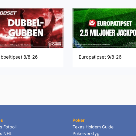
bbeltipset 8/8-26
Europatipset 9/8-26
ps
Poker
s Fotboll
Texas Holdem Guide
ps NHL
Pokerverktyg