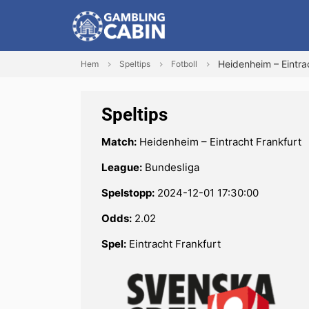
Heidenheim – Eintra
Hem
Speltips
Fotboll
Speltips
Match:
Heidenheim – Eintracht Frankfurt
League:
Bundesliga
Spelstopp:
2024-12-01 17:30:00
Odds:
2.02
Spel:
Eintracht Frankfurt