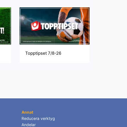
Topptipset 7/8-26
Annat
Reducera verktyg
Andelar