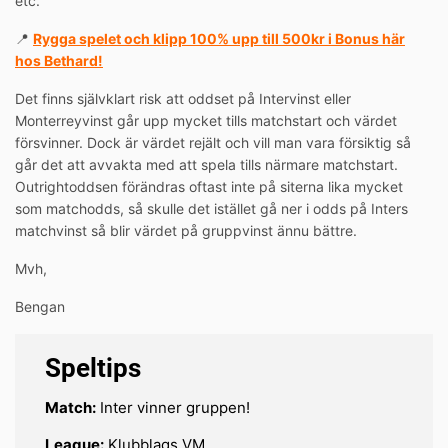
etc.
📍
Rygga spelet och klipp 100% upp till 500kr i Bonus här
hos Bethard!
Det finns självklart risk att oddset på Intervinst eller
Monterreyvinst går upp mycket tills matchstart och värdet
försvinner. Dock är värdet rejält och vill man vara försiktig så
går det att avvakta med att spela tills närmare matchstart.
Outrightoddsen förändras oftast inte på siterna lika mycket
som matchodds, så skulle det istället gå ner i odds på Inters
matchvinst så blir värdet på gruppvinst ännu bättre.
Mvh,
Bengan
Speltips
Match:
Inter vinner gruppen!
League:
Klubblags VM