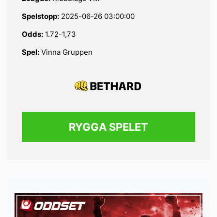
Spelstopp:
2025-06-26 03:00:00
Odds:
1.72-1,73
Spel:
Vinna Gruppen
RYGGA SPELET