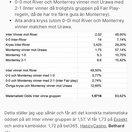
0-0 mot River och Monterrey vinner mot Urawa med
2-1 (Inter vinner då troligtvis gruppen på Fair Play-
regeln, då de har tre färre gula än Monterrey).
Alla andra kryss (utom 0-0) mot River och Monterrey
vinner matchen mot Urawa.
Detta ställer jag upp såhär och får att det korrekta matematiska
oddset på att Inter vinner gruppen är 1,57. Vi får 1,73 på
Expekt
och andra kambisidor. 1,72 på bet365,
HappyCasino
,
Bethard