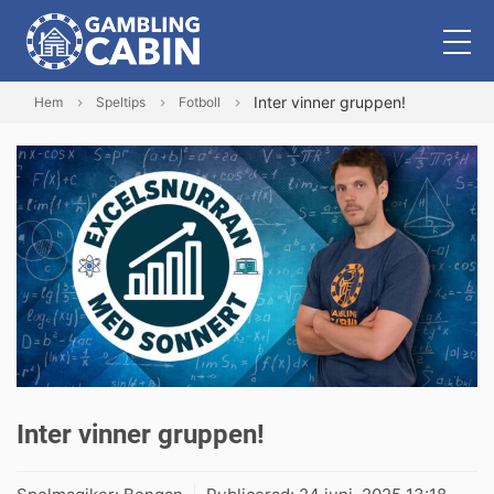
Inter vinner gruppen!
Hem
Speltips
Fotboll
Inter vinner gruppen!