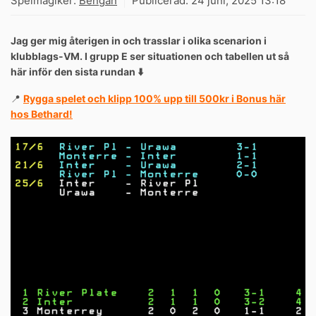
Spelmagiker:
Bengan
Publicerad:
24 juni, 2025 13:18
Jag ger mig återigen in och trasslar i olika scenarion i
klubblags-VM. I grupp E ser situationen och tabellen ut så
här inför den sista rundan ⬇️
📍
Rygga spelet och klipp 100% upp till 500kr i Bonus här
hos Bethard!