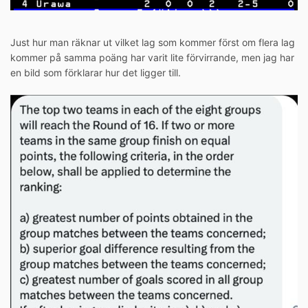
Just hur man räknar ut vilket lag som kommer först om flera lag
kommer på samma poäng har varit lite förvirrande, men jag har
en bild som förklarar hur det ligger till.