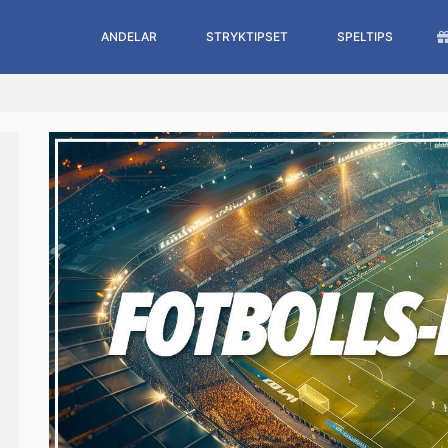
ANDELAR
STRYKTIPSET
SPELTIPS