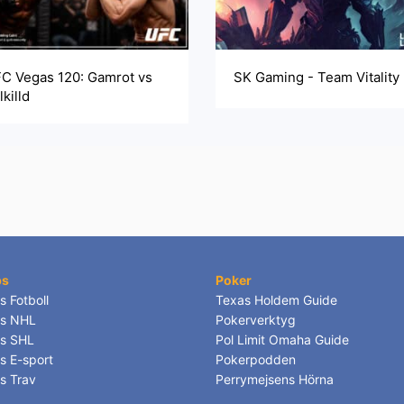
C Vegas 120: Gamrot vs
SK Gaming - Team Vitality
lkilld
ps
Poker
s Fotboll
Texas Holdem Guide
ps NHL
Pokerverktyg
ps SHL
Pol Limit Omaha Guide
s E-sport
Pokerpodden
ps Trav
Perrymejsens Hörna