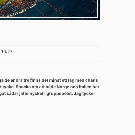
5 10:27
iga de andra tre finns det minst ett lag med chans
tt tycke. Snacka om att både Norge och Italien har
gat sådär jättemycket i gruppspelet. Jag tycker