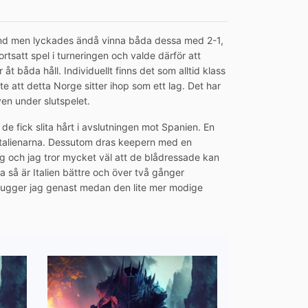
and men lyckades ändå vinna båda dessa med 2-1,
ortsatt spel i turneringen och valde därför att
åt båda håll. Individuellt finns det som alltid klass
att detta Norge sitter ihop som ett lag. Det har
ven under slutspelet.
h de fick slita hårt i avslutningen mot Spanien. En
 italienarna. Dessutom dras keepern med en
ag och jag tror mycket väl att de blådressade kan
 så är Italien bättre och över två gånger
 hugger jag genast medan den lite mer modige