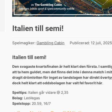
Italien till semi!
Spelmagiker:
Gambling Cabin
Publicerad:
12 juli, 202
Italien till semi!
Den svagaste kvartsfinalen är helt klart den första. I samtl
att ta hem guldet, men det finns det inte i denna match i mi
dragit drömlotten för inget av landslagen har direkt överty
dock helt klart att oddsbolagen har valt fel favorit här
.
Speltips:
Italien går vidare @ 2,35
Bolag:
LeoVegas
Spelstopp:
20.59, 16/7