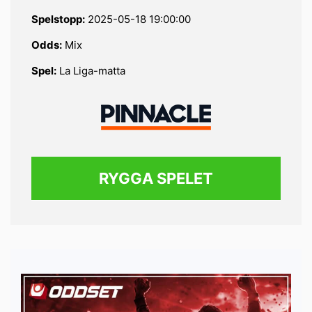
Spelstopp:
2025-05-18 19:00:00
Odds:
Mix
Spel:
La Liga-matta
RYGGA SPELET