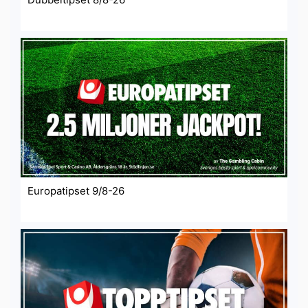
Europatipset 9/8-26