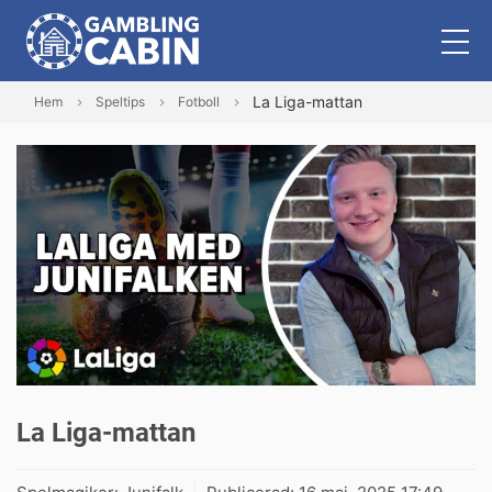
La Liga-mattan
Hem
Speltips
Fotboll
La Liga-mattan