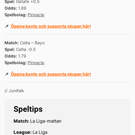
Spel:
Getafe +0.5
Odds:
1.86
Spelbolag:
Pinnacle
📌
Öppna konto och supporta stugan här!
Match:
Celta – Rayo
Spel:
Celta -0.5
Odds:
1.79
Spelbolag:
Pinnacle
📌
Öppna konto och supporta stugan här!
// Junifalk
Speltips
Match:
La Liga-mattan
League:
La Liga