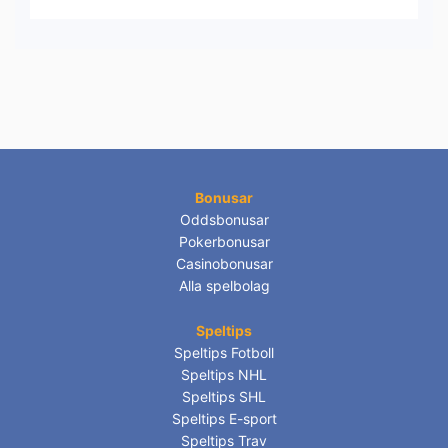
Bonusar
Oddsbonusar
Pokerbonusar
Casinobonusar
Alla spelbolag
Speltips
Speltips Fotboll
Speltips NHL
Speltips SHL
Speltips E-sport
Speltips Trav