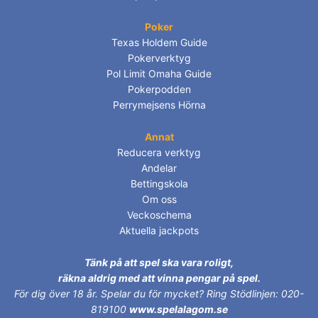
Poker
Texas Holdem Guide
Pokerverktyg
Pol Limit Omaha Guide
Pokerpodden
Perrymejsens Hörna
Annat
Reducera verktyg
Andelar
Bettingskola
Om oss
Veckoschema
Aktuella jackpots
Tänk på att spel ska vara roligt,
räkna aldrig med att vinna pengar på spel.
För dig över 18 år.
Spelar du för mycket? Ring Stödlinjen: 020-
819100
www.spelalagom.se