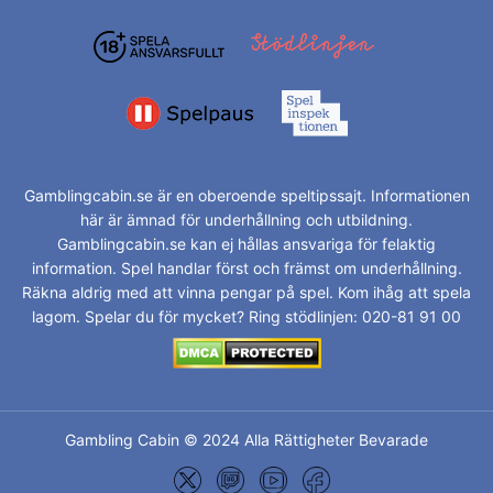
Gamblingcabin.se är en oberoende speltipssajt. Informationen
här är ämnad för underhållning och utbildning.
Gamblingcabin.se kan ej hållas ansvariga för felaktig
information. Spel handlar först och främst om underhållning.
Räkna aldrig med att vinna pengar på spel. Kom ihåg att spela
lagom. Spelar du för mycket? Ring stödlinjen: 020-81 91 00
Gambling Cabin © 2024 Alla Rättigheter Bevarade