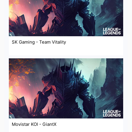
SK Gaming - Team Vitality
Movistar KOI - GiantX