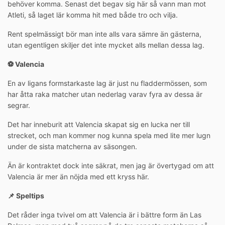
behöver komma. Senast det begav sig här så vann man mot
Atleti, så laget lär komma hit med både tro och vilja.
Rent spelmässigt bör man inte alls vara sämre än gästerna,
utan egentligen skiljer det inte mycket alls mellan dessa lag.
⚽️ Valencia
En av ligans formstarkaste lag är just nu fladdermössen, som
har åtta raka matcher utan nederlag varav fyra av dessa är
segrar.
Det har inneburit att Valencia skapat sig en lucka ner till
strecket, och man kommer nog kunna spela med lite mer lugn
under de sista matcherna av säsongen.
Än är kontraktet dock inte säkrat, men jag är övertygad om att
Valencia är mer än nöjda med ett kryss här.
📌 Speltips
Det råder inga tvivel om att Valencia är i bättre form än Las