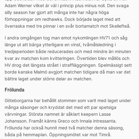
Adam Werner vilket är väl i princip plus minus noll. Den svaga
silly season har gjort att många inte har några höga
förhoppningar om redhawks. Dock började laget med att
överraska med tre pinnar i en svår bortamatch mot Skellefteå.
I andra omgången tog man emot nykomlingen HV71 och såg
länge ut att bärga ytterligare en vinst, tvåmålsledning i
tredjeperioden både reducerades och med mindre än minuten
kvar av matchen kom kvitteringen. Övertiden blev mållös och
HV drog det längsta strået i straffläggningen. Spelmässigt sett
borde kanske Malmö avgjort matchen tidigare då man var det
bättre laget under större delar av matchen.
Frölunda
Göteborgarna har behållit stommen som varit med laget under
många säsonger och kryddat det med ett par spetsiga
värvningar. Största namnet är såklart keepern Lasse
Johansson. Framåt känns Greco och Innala intressanta.
Frölunda har också hunnit med två matcher denna säsong,
båda på hemmaplan. Öppningsmötet var mot Timrå.