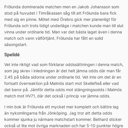
Frölunda dominerade matchen men en Jakob Johansson som
stod på huvudet i Timråkassen såg till att Frölunda bara fick
med sig en pinne. Mötet med Örebro gick mer planenligt för
Frölunda och trots tidigt underläge i matchen kunde man till slut
vinna under ordinarie tid. Man var det bästa laget även i denna
match och vann välförtjänt. Frölunda har fått en solid
säsongstart.
Spelidé
Vet inte riktigt vad som förklarar oddssättningen i denna match,
som jag skrev i inledningen är det helt jämna odds där man får
2.45 på båda sidorna under ordinarie tid. Vet inte om det är en
fortsatt överreaktion på Malmös start mot Skellefteå eller vad
det beror på. Jämför detta odds mot stängningsodds i Malmös
match mot HV71, där det också i princip var jämna odds.
I min bok är Frölunda ett mycket mer komplett och bättre lag
än nykomlingarna från Jönköping. Jag tror att detta odds
kommer sjunka ju närmare matchstart kommer. Bethard sticker
också ut lite mot övriga marknaden och har 5-10 punkter högre