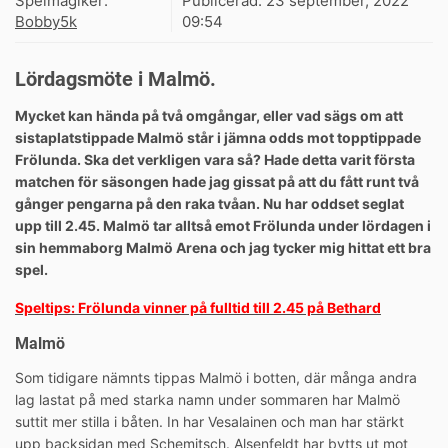
Spelmagiker:
Publicerad:
23 september, 2022
Bobby5k
09:54
Lördagsmöte i Malmö.
Mycket kan hända på två omgångar, eller vad sägs om att
sistaplatstippade Malmö står i jämna odds mot topptippade
Frölunda. Ska det verkligen vara så? Hade detta varit första
matchen för säsongen hade jag gissat på att du fått runt två
gånger pengarna på den raka tvåan. Nu har oddset seglat
upp till 2.45. Malmö tar alltså emot Frölunda under lördagen i
sin hemmaborg Malmö Arena och jag tycker mig hittat ett bra
spel.
Speltips: Frölunda vinner på fulltid till 2.45 på Bethard
Malmö
Som tidigare nämnts tippas Malmö i botten, där många andra
lag lastat på med starka namn under sommaren har Malmö
suttit mer stilla i båten. In har Vesalainen och man har stärkt
upp backsidan med Schemitsch. Alsenfeldt har bytts ut mot