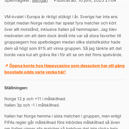
Spelmagiker:
Bengan
Publicerad:
10 juni, 2025 21:04
VM-kvalet i Europa är riktigt stökigt i år. Sverige har inte ens
börjat medan Norge redan har spelat fyra matcher och kört
över allt motstånd, inklusive Italien på hemmaplan. Jag blev
medveten om att dem dock ändå inte var så stora favoriter till
gruppsegern hos spelbolagen medan olika statistiksidor hade
dem så högt som 91% att vinna gruppen. Så jag tänkte att det
borde vara kul att gräva lite i för att se om det finns spelvärde.
📌
Öppna konto hos Happycasino som dessutom har ett gäng
boostade odds varje vecka här!
Ställningen:
Norge 12 p och +11 i målskillnad.
Italien 3p och -1 i målskillnad.
Italien har Norge hemma i sista matchen i gruppen, men enligt
FIFAs regler går målskillnad före inbördes målskillnad så även
om Italien vinner alla matcher så behöver det inte räcka hela