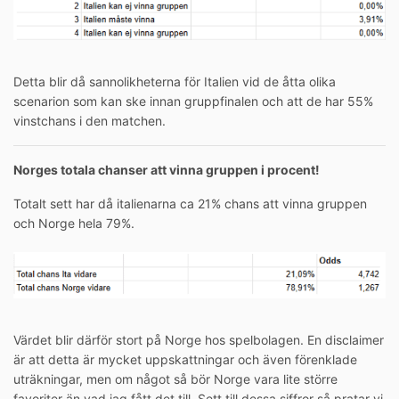
Detta blir då sannolikheterna för Italien vid de åtta olika
scenarion som kan ske innan gruppfinalen och att de har 55%
vinstchans i den matchen.
Norges totala chanser att vinna gruppen i procent!
Totalt sett har då italienarna ca 21% chans att vinna gruppen
och Norge hela 79%.
Värdet blir därför stort på Norge hos spelbolagen. En disclaimer
är att detta är mycket uppskattningar och även förenklade
uträkningar, men om något så bör Norge vara lite större
favoriter än vad jag fått det till. Sett till dessa siffror så pratar vi