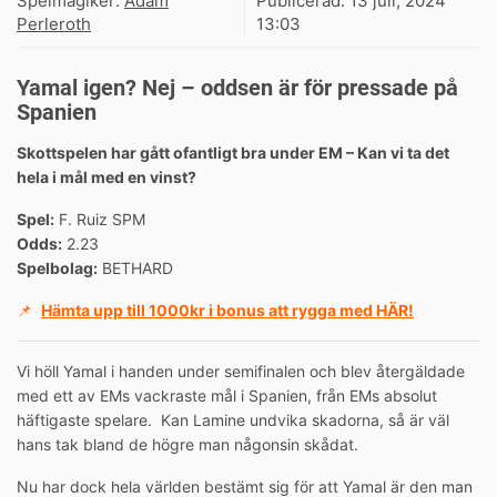
Spelmagiker:
Adam
Publicerad:
13 juli, 2024
Perleroth
13:03
Yamal igen? Nej – oddsen är för pressade på
Spanien
Skottspelen har gått ofantligt bra under EM – Kan vi ta det
hela i mål med en vinst?
Spel:
F. Ruiz SPM
Odds:
2.23
Spelbolag:
BETHARD
📌
Hämta upp till 1000kr i bonus att rygga med HÄR!
Vi höll Yamal i handen under semifinalen och blev återgäldade
med ett av EMs vackraste mål i Spanien, från EMs absolut
häftigaste spelare. Kan Lamine undvika skadorna, så är väl
hans tak bland de högre man någonsin skådat.
Nu har dock hela världen bestämt sig för att Yamal är den man