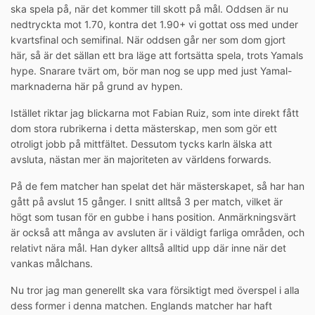
ska spela på, när det kommer till skott på mål. Oddsen är nu
nedtryckta mot 1.70, kontra det 1.90+ vi gottat oss med under
kvartsfinal och semifinal. När oddsen går ner som dom gjort
här, så är det sällan ett bra läge att fortsätta spela, trots Yamals
hype. Snarare tvärt om, bör man nog se upp med just Yamal-
marknaderna här på grund av hypen.
Istället riktar jag blickarna mot Fabian Ruiz, som inte direkt fått
dom stora rubrikerna i detta mästerskap, men som gör ett
otroligt jobb på mittfältet. Dessutom tycks karln älska att
avsluta, nästan mer än majoriteten av världens forwards.
På de fem matcher han spelat det här mästerskapet, så har han
gått på avslut 15 gånger. I snitt alltså 3 per match, vilket är
högt som tusan för en gubbe i hans position. Anmärkningsvärt
är också att många av avsluten är i väldigt farliga områden, och
relativt nära mål. Han dyker alltså alltid upp där inne när det
vankas målchans.
Nu tror jag man generellt ska vara försiktigt med överspel i alla
dess former i denna matchen. Englands matcher har haft