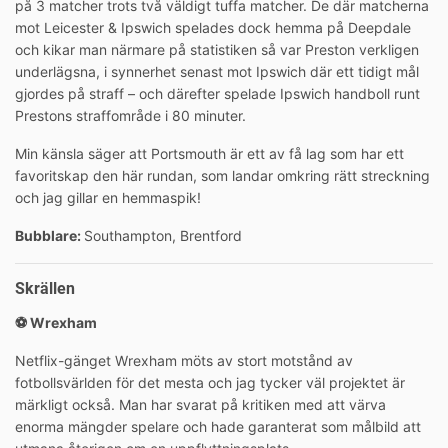
på 3 matcher trots två väldigt tuffa matcher. De där matcherna
mot Leicester & Ipswich spelades dock hemma på Deepdale
och kikar man närmare på statistiken så var Preston verkligen
underlägsna, i synnerhet senast mot Ipswich där ett tidigt mål
gjordes på straff – och därefter spelade Ipswich handboll runt
Prestons straffområde i 80 minuter.
Min känsla säger att Portsmouth är ett av få lag som har ett
favoritskap den här rundan, som landar omkring rätt streckning
och jag gillar en hemmaspik!
Bubblare:
Southampton, Brentford
Skrällen
⚽️ Wrexham
Netflix-gänget Wrexham möts av stort motstånd av
fotbollsvärlden för det mesta och jag tycker väl projektet är
märkligt också. Man har svarat på kritiken med att värva
enorma mängder spelare och hade garanterat som målbild att