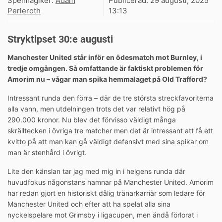
Spelmagiker:
Adam
Publicerad:
29 augusti, 2025
Perleroth
13:13
Stryktipset 30:e augusti
Manchester United står inför en ödesmatch mot Burnley, i
tredje omgången. Så omfattande är faktiskt problemen för
Amorim nu – vågar man spika hemmalaget på Old Trafford?
Intressant runda den förra – där de tre största streckfavoriterna
alla vann, men utdelningen trots det var relativt hög på
290.000 kronor. Nu blev det förvisso väldigt många
skrälltecken i övriga tre matcher men det är intressant att få ett
kvitto på att man kan gå väldigt defensivt med sina spikar om
man är stenhård i övrigt.
Lite den känslan tar jag med mig in i helgens runda där
huvudfokus någonstans hamnar på Manchester United. Amorim
har redan gjort en historiskt dålig tränarkarriär som ledare för
Manchester United och efter att ha spelat alla sina
nyckelspelare mot Grimsby i ligacupen, men ändå förlorat i