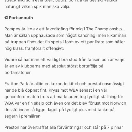
naturligt vilken spik man ska välja.
⚽️ Portsmouth
Pompey är lite av ett favoritgäng för mig i The Championship.
Man är sällan upphausade som något kanonlag, men kikar man
på truppen finns det fin spets i form av ett par lirare som håller
hög klass, framförallt offensivt.
Vidare så har man ett väldigt bra stöd från fansen och är varje
år en av klubbarna med absolut störst bortafölje på
bortamatcher.
Fratton Park är alltid en kokande kittel och prestationsmässigt
har de blå öppnat fint. Kryss mot WBA senast i en väl
genomförd match trots att marknaden tog tydligt ställning för
WBA var en fin skalp och även om det blev förlust mot Norwich
dessförinnan så ligger laget på tydligt plus med tanke på
segern i premiären.
Preston har överträffat alla förväntningar och står på 7 pinnar