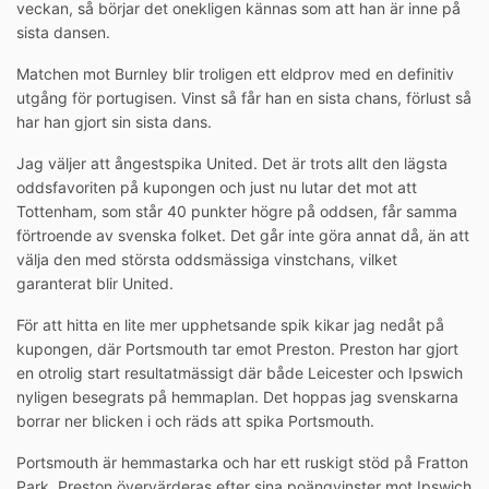
veckan, så börjar det onekligen kännas som att han är inne på
sista dansen.
Matchen mot Burnley blir troligen ett eldprov med en definitiv
utgång för portugisen. Vinst så får han en sista chans, förlust så
har han gjort sin sista dans.
Jag väljer att ångestspika United. Det är trots allt den lägsta
oddsfavoriten på kupongen och just nu lutar det mot att
Tottenham, som står 40 punkter högre på oddsen, får samma
förtroende av svenska folket. Det går inte göra annat då, än att
välja den med största oddsmässiga vinstchans, vilket
garanterat blir United.
För att hitta en lite mer upphetsande spik kikar jag nedåt på
kupongen, där Portsmouth tar emot Preston. Preston har gjort
en otrolig start resultatmässigt där både Leicester och Ipswich
nyligen besegrats på hemmaplan. Det hoppas jag svenskarna
borrar ner blicken i och räds att spika Portsmouth.
Portsmouth är hemmastarka och har ett ruskigt stöd på Fratton
Park. Preston övervärderas efter sina poängvinster mot Ipswich