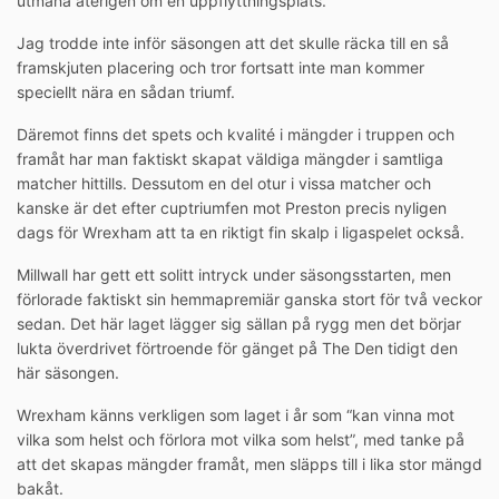
utmana återigen om en uppflyttningsplats.
Jag trodde inte inför säsongen att det skulle räcka till en så
framskjuten placering och tror fortsatt inte man kommer
speciellt nära en sådan triumf.
Däremot finns det spets och kvalité i mängder i truppen och
framåt har man faktiskt skapat väldiga mängder i samtliga
matcher hittills. Dessutom en del otur i vissa matcher och
kanske är det efter cuptriumfen mot Preston precis nyligen
dags för Wrexham att ta en riktigt fin skalp i ligaspelet också.
Millwall har gett ett solitt intryck under säsongsstarten, men
förlorade faktiskt sin hemmapremiär ganska stort för två veckor
sedan. Det här laget lägger sig sällan på rygg men det börjar
lukta överdrivet förtroende för gänget på The Den tidigt den
här säsongen.
Wrexham känns verkligen som laget i år som “kan vinna mot
vilka som helst och förlora mot vilka som helst”, med tanke på
att det skapas mängder framåt, men släpps till i lika stor mängd
bakåt.