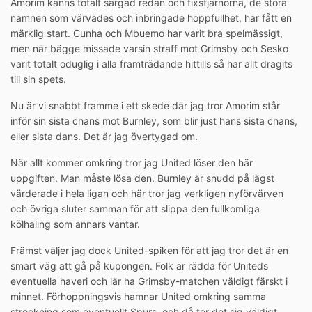
Amorim känns totalt sargad redan och fixstjärnorna, de stora
namnen som värvades och inbringade hoppfullhet, har fått en
märklig start. Cunha och Mbuemo har varit bra spelmässigt,
men när bägge missade varsin straff mot Grimsby och Sesko
varit totalt oduglig i alla framträdande hittills så har allt dragits
till sin spets.
Nu är vi snabbt framme i ett skede där jag tror Amorim står
inför sin sista chans mot Burnley, som blir just hans sista chans,
eller sista dans. Det är jag övertygad om.
När allt kommer omkring tror jag United löser den här
uppgiften. Man måste lösa den. Burnley är snudd på lägst
värderade i hela ligan och här tror jag verkligen nyförvärven
och övriga sluter samman för att slippa den fullkomliga
kölhaling som annars väntar.
Främst väljer jag dock United-spiken för att jag tror det är en
smart väg att gå på kupongen. Folk är rädda för Uniteds
eventuella haveri och lär ha Grimsby-matchen väldigt färskt i
minnet. Förhoppningsvis hamnar United omkring samma
streckning som eventuellt Spurs, och då ter det sig väldigt