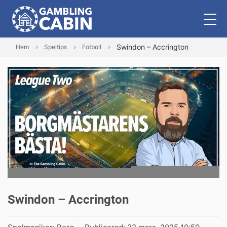
Swindon – Accrington
Hem
Speltips
Fotboll
Swindon – Accrington