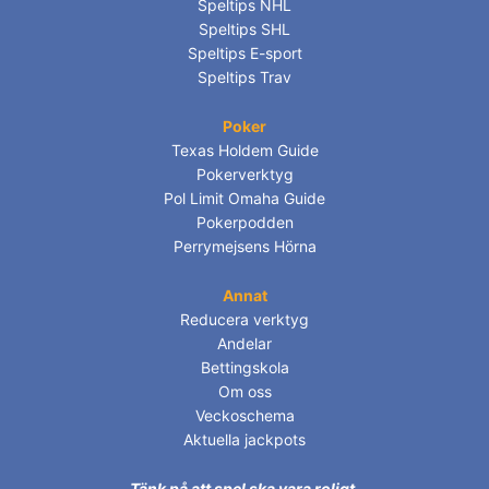
Speltips NHL
Speltips SHL
Speltips E-sport
Speltips Trav
Poker
Texas Holdem Guide
Pokerverktyg
Pol Limit Omaha Guide
Pokerpodden
Perrymejsens Hörna
Annat
Reducera verktyg
Andelar
Bettingskola
Om oss
Veckoschema
Aktuella jackpots
Tänk på att spel ska vara roligt,