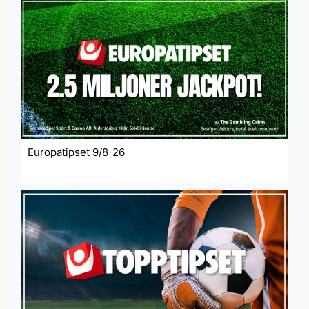
Europatipset 9/8-26