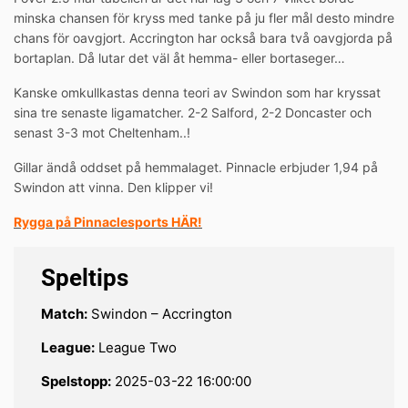
minska chansen för kryss med tanke på ju fler mål desto mindre
chans för oavgjort. Accrington har också bara två oavgjorda på
bortaplan. Då lutar det väl åt hemma- eller bortaseger…
Kanske omkullkastas denna teori av Swindon som har kryssat
sina tre senaste ligamatcher. 2-2 Salford, 2-2 Doncaster och
senast 3-3 mot Cheltenham..!
Gillar ändå oddset på hemmalaget. Pinnacle erbjuder 1,94 på
Swindon att vinna. Den klipper vi!
Rygga på Pinnaclesports HÄR!
Speltips
Match:
Swindon – Accrington
League:
League Two
Spelstopp:
2025-03-22 16:00:00