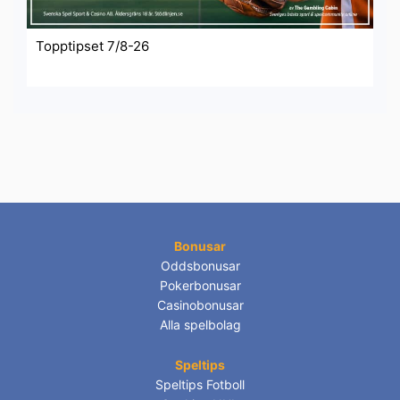
Topptipset 7/8-26
Bonusar
Oddsbonusar
Pokerbonusar
Casinobonusar
Alla spelbolag
Speltips
Speltips Fotboll