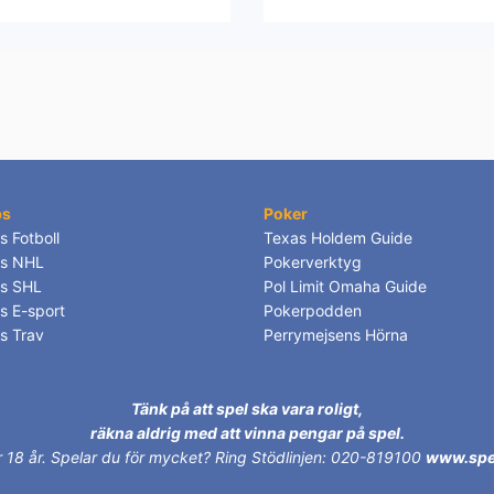
ps
Poker
s Fotboll
Texas Holdem Guide
ps NHL
Pokerverktyg
ps SHL
Pol Limit Omaha Guide
s E-sport
Pokerpodden
ps Trav
Perrymejsens Hörna
Tänk på att spel ska vara roligt,
räkna aldrig med att vinna pengar på spel.
r 18 år.
Spelar du för mycket? Ring Stödlinjen: 020-819100
www.spe