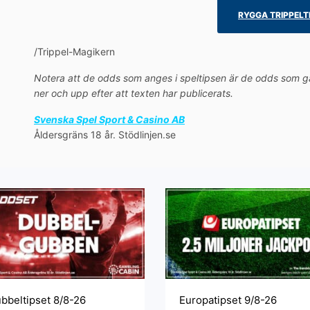
RYGGA TRIPPELT
/Trippel-Magikern
Notera att de odds som anges i speltipsen är de odds som gä
ner och upp efter att texten har publicerats.
Svenska Spel Sport & Casino AB
Åldersgräns 18 år. Stödlinjen.se
bbeltipset 8/8-26
Europatipset 9/8-26