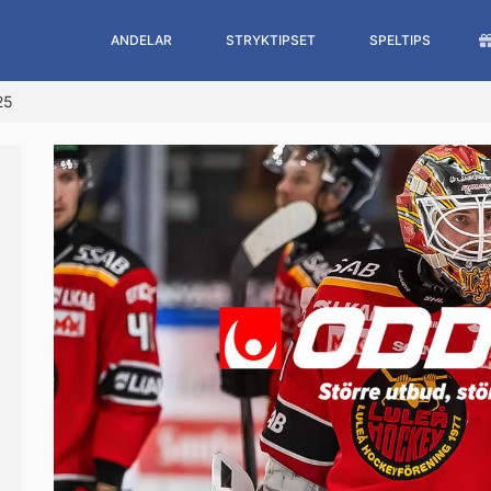
ANDELAR
STRYKTIPSET
SPELTIPS
25