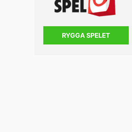
RYGGA SPELET