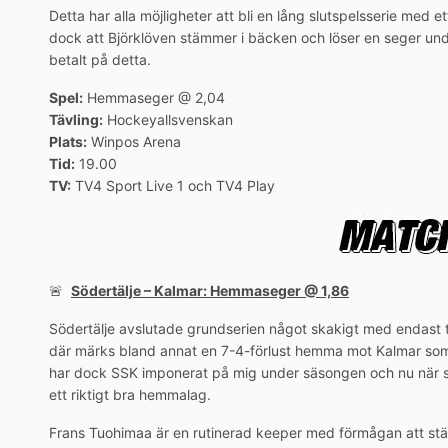
Detta har alla möjligheter att bli en lång slutspelsserie med ett
dock att Björklöven stämmer i bäcken och löser en seger und
betalt på detta.
Spel:
Hemmaseger @ 2,04
Tävling:
Hockeyallsvenskan
Plats:
Winpos Arena
Tid:
19.00
TV:
TV4 Sport Live 1 och TV4 Play
🚨
Södertälje – Kalmar: Hemmaseger @ 1,86
Södertälje avslutade grundserien något skakigt med endast
där märks bland annat en 7-4-förlust hemma mot Kalmar som st
har dock SSK imponerat på mig under säsongen och nu när slu
ett riktigt bra hemmalag.
Frans Tuohimaa är en rutinerad keeper med förmågan att stä