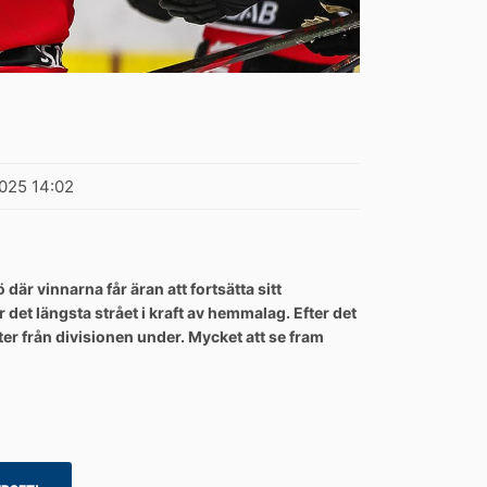
2025 14:02
där vinnarna får äran att fortsätta sitt
 det längsta strået i kraft av hemmalag. Efter det
ter från divisionen under. Mycket att se fram