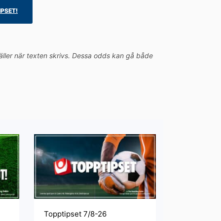
IPSET!
ller när texten skrivs. Dessa odds kan gå både
Topptipset 7/8-26