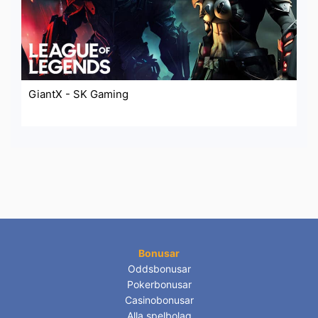
GiantX - SK Gaming
Bonusar
Oddsbonusar
Pokerbonusar
Casinobonusar
Alla spelbolag