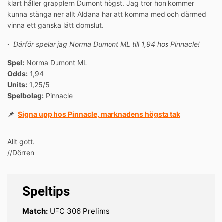
klart håller grapplern Dumont högst. Jag tror hon kommer
kunna stänga ner allt Aldana har att komma med och därmed
vinna ett ganska lätt domslut.
∙
Därför spelar jag Norma Dumont ML till 1,94 hos Pinnacle!
Spel:
Norma Dumont ML
Odds:
1,94
Units:
1,25/5
Spelbolag:
Pinnacle
📌
Signa upp hos Pinnacle, marknadens högsta tak
Allt gott.
//Dörren
Speltips
Match:
UFC 306 Prelims