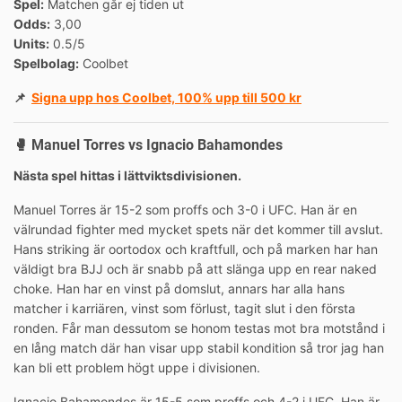
Spel:
Matchen går ej tiden ut
Odds:
3,00
Units:
0.5/5
Spelbolag:
Coolbet
📌
Signa upp hos Coolbet, 100% upp till 500 kr
🥊
Manuel Torres vs Ignacio Bahamondes
Nästa spel hittas i lättviktsdivisionen.
Manuel Torres är 15-2 som proffs och 3-0 i UFC. Han är en
välrundad fighter med mycket spets när det kommer till avslut.
Hans striking är oortodox och kraftfull, och på marken har han
väldigt bra BJJ och är snabb på att slänga upp en rear naked
choke. Han har en vinst på domslut, annars har alla hans
matcher i karriären, vinst som förlust, tagit slut i den första
ronden. Får man dessutom se honom testas mot bra motstånd i
en lång match där han visar upp stabil kondition så tror jag han
kan bli ett problem högt uppe i divisionen.
Ignacio Bahamondes är 15-5 som proffs och 4-2 i UFC. Han är