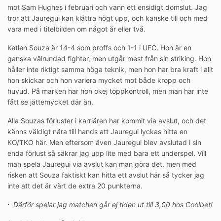
mot Sam Hughes i februari och vann ett ensidigt domslut. Jag
tror att Jauregui kan klättra högt upp, och kanske till och med
vara med i titelbilden om något år eller två.
Ketlen Souza är 14-4 som proffs och 1-1 i UFC. Hon är en
ganska välrundad fighter, men utgår mest från sin striking. Hon
håller inte riktigt samma höga teknik, men hon har bra kraft i allt
hon skickar och hon variera mycket mot både kropp och
huvud. På marken har hon okej toppkontroll, men man har inte
fått se jättemycket där än.
Alla Souzas förluster i karriären har kommit via avslut, och det
känns väldigt nära till hands att Jauregui lyckas hitta en
KO/TKO här. Men eftersom även Jauregui blev avslutad i sin
enda förlust så säkrar jag upp lite med bara ett underspel. Vill
man spela Jauregui via avslut kan man göra det, men med
risken att Souza faktiskt kan hitta ett avslut här så tycker jag
inte att det är värt de extra 20 punkterna.
∙
Därför spelar jag matchen går ej tiden ut till 3,00 hos Coolbet!