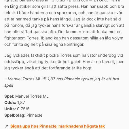
en lång striker som gillar att sätta press. Han har snabb och bra
teknik i både händerna och sparkarna, och han är ganska svår
att ta ner med tanke på hans längd. Jag är dock inte helt såld
på honom, då jag tycker hans försvar är ganska slarvigt och att
han blir träffad ganska ofta. Det kommer inte att funka mot en
fighter som Torres. Ibland kan han dessutom hålla en låg volym
och förlita sig helt på sina egna kontringar.
Jag lyckades faktiskt plocka Torres som halvstor underdog vid
oddssläpp, vilket jag tycker är helt galet. Han är nu favorit, men
jag tycker ändå att det fortfarande är lite högt.
∙
Manuel Torres ML till 1,87 hos Pinnacle tycker jag är ett bra
spel!
Spel:
Manuel Torres ML
Odds:
1,87
Units:
0.75/5
Spelbolag:
Pinnacle
📌
Signa upp hos Pinnacle, marknadens högsta tak