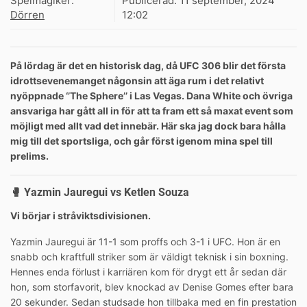
Spelmagiker:
Publicerad:
11 september, 2024
Dörren
12:02
På lördag är det en historisk dag, då UFC 306 blir det första
idrottsevenemanget någonsin att äga rum i det relativt
nyöppnade ‘’The Sphere’’ i Las Vegas. Dana White och övriga
ansvariga har gått all in för att ta fram ett så maxat event som
möjligt med allt vad det innebär. Här ska jag dock bara hålla
mig till det sportsliga, och går först igenom mina spel till
prelims.
🥊
Yazmin Jauregui vs Ketlen Souza
Vi börjar i stråviktsdivisionen.
Yazmin Jauregui är 11-1 som proffs och 3-1 i UFC. Hon är en
snabb och kraftfull striker som är väldigt teknisk i sin boxning.
Hennes enda förlust i karriären kom för drygt ett år sedan där
hon, som storfavorit, blev knockad av Denise Gomes efter bara
20 sekunder. Sedan studsade hon tillbaka med en fin prestation