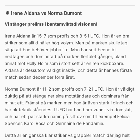
🥊
Irene Aldana vs Norma Dumont
Vi stänger prelims i bantamviktsdivisionen!
Irene Aldana är 15-7 som proffs och 8-5 i UFC. Hon är en bra
striker som alltid håller hög volym. Men på marken skulle jag
säga att hon behöver jobba lite. Man har sett henne bli
nedtagen och dominerad på marken flertalet gånger, bland
annat mot Holly Holm som i stort sett är en ren kickboxare.
Aldana är dessutom väldigt inaktiv, och detta är hennes första
match sedan december förra året.
Norma Dumont är 11-2 som proffs och 7-2 i UFC. Hon är väldigt
duktig på att stänga ner sina motståndare och dominera från
minut ett. Främst på marken men hon är även stark i clinch och
har ok teknik ståendes. I UFC har hon bara vunnit via domslut,
och har ett par starka namn på sitt cv som till exempel Felicia
Spencer, Karol Rosa och Germaine de Randamie.
Detta är en ganska klar striker vs grappler match där jag helt