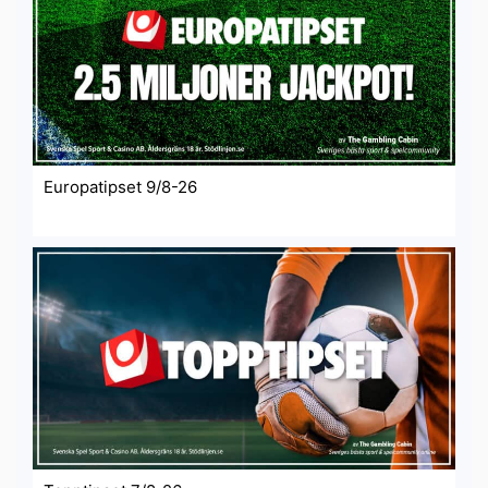
Europatipset 9/8-26