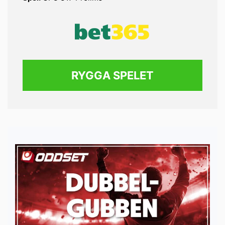
RYGGA SPELET