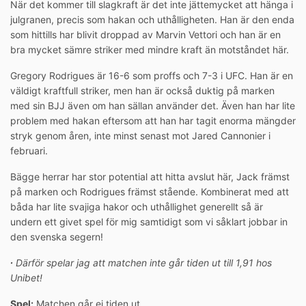
När det kommer till slagkraft är det inte jättemycket att hänga i
julgranen, precis som hakan och uthålligheten. Han är den enda
som hittills har blivit droppad av Marvin Vettori och han är en
bra mycket sämre striker med mindre kraft än motståndet här.
Gregory Rodrigues är 16-6 som proffs och 7-3 i UFC. Han är en
väldigt kraftfull striker, men han är också duktig på marken
med sin BJJ även om han sällan använder det. Även han har lite
problem med hakan eftersom att han har tagit enorma mängder
stryk genom åren, inte minst senast mot Jared Cannonier i
februari.
Bägge herrar har stor potential att hitta avslut här, Jack främst
på marken och Rodrigues främst stående. Kombinerat med att
båda har lite svajiga hakor och uthållighet generellt så är
undern ett givet spel för mig samtidigt som vi såklart jobbar in
den svenska segern!
∙
Därför spelar jag att matchen inte går tiden ut till 1,91 hos
Unibet!
Spel:
Matchen går ej tiden ut