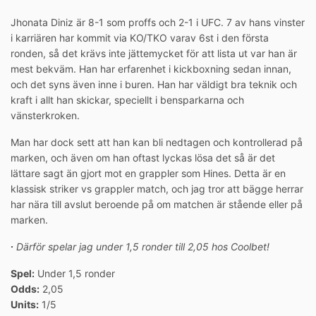
Jhonata Diniz är 8-1 som proffs och 2-1 i UFC. 7 av hans vinster
i karriären har kommit via KO/TKO varav 6st i den första
ronden, så det krävs inte jättemycket för att lista ut var han är
mest bekväm. Han har erfarenhet i kickboxning sedan innan,
och det syns även inne i buren. Han har väldigt bra teknik och
kraft i allt han skickar, speciellt i bensparkarna och
vänsterkroken.
Man har dock sett att han kan bli nedtagen och kontrollerad på
marken, och även om han oftast lyckas lösa det så är det
lättare sagt än gjort mot en grappler som Hines. Detta är en
klassisk striker vs grappler match, och jag tror att bägge herrar
har nära till avslut beroende på om matchen är stående eller på
marken.
∙
Därför spelar jag under 1,5 ronder till 2,05 hos Coolbet!
Spel:
Under 1,5 ronder
Odds:
2,05
Units:
1/5