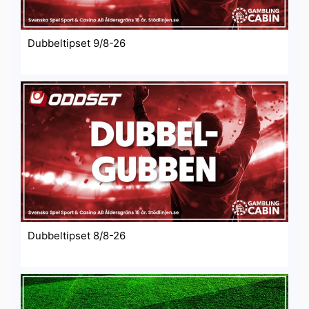
Dubbeltipset 9/8-26
Dubbeltipset 8/8-26