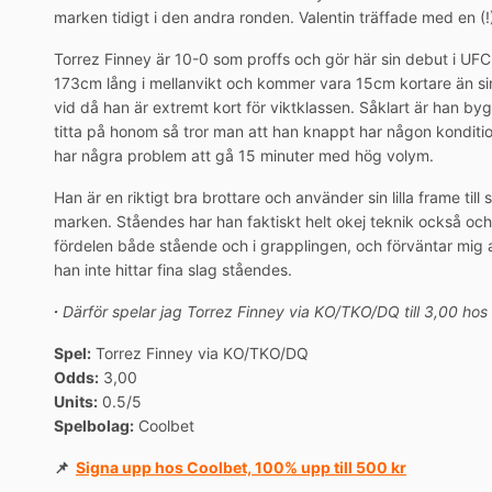
marken tidigt i den andra ronden. Valentin träffade med en (!)
Torrez Finney är 10-0 som proffs och gör här sin debut i UFC e
173cm lång i mellanvikt och kommer vara 15cm kortare än si
vid då han är extremt kort för viktklassen. Såklart är han by
titta på honom så tror man att han knappt har någon konditi
har några problem att gå 15 minuter med hög volym.
Han är en riktigt bra brottare och använder sin lilla frame till 
marken. Ståendes har han faktiskt helt okej teknik också och 
fördelen både stående och i grapplingen, och förväntar mig a
han inte hittar fina slag ståendes.
∙
Därför spelar jag Torrez Finney via KO/TKO/DQ till 3,00 hos
Spel:
Torrez Finney via KO/TKO/DQ
Odds:
3,00
Units:
0.5/5
Spelbolag:
Coolbet
📌
Signa upp hos Coolbet, 100% upp till 500 kr