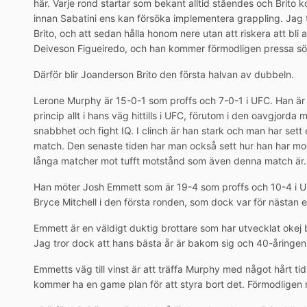
här. Varje rond startar som bekant alltid ståendes och Brito 
innan Sabatini ens kan försöka implementera grappling. Jag tro
Brito, och att sedan hålla honom nere utan att riskera att bli 
Deiveson Figueiredo, och han kommer förmodligen pressa sön
Därför blir Joanderson Brito den första halvan av dubbeln.
Lerone Murphy är 15-0-1 som proffs och 7-0-1 i UFC. Han är e
princip allt i hans väg hittills i UFC, förutom i den oavgjor
snabbhet och fight IQ. I clinch är han stark och man har sett en
match. Den senaste tiden har man också sett hur han har mogn
långa matcher mot tufft motstånd som även denna match är.
Han möter Josh Emmett som är 19-4 som proffs och 10-4 i U
Bryce Mitchell i den första ronden, som dock var för nästan e
Emmett är en väldigt duktig brottare som har utvecklat okej b
Jag tror dock att hans bästa år är bakom sig och 40-åringen s
Emmetts väg till vinst är att träffa Murphy med något hårt ti
kommer ha en game plan för att styra bort det. Förmodligen m