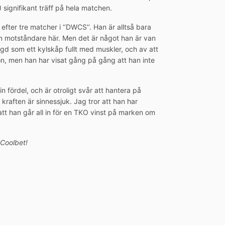
 signifikant träff på hela matchen.
fter tre matcher i ‘’DWCS’’. Han är alltså bara
n motståndare här. Men det är något han är van
ggd som ett kylskåp fullt med muskler, och av att
on, men han har visat gång på gång att han inte
sin fördel, och är otroligt svår att hantera på
kraften är sinnessjuk. Jag tror att han har
tt han går all in för en TKO vinst på marken om
 Coolbet!