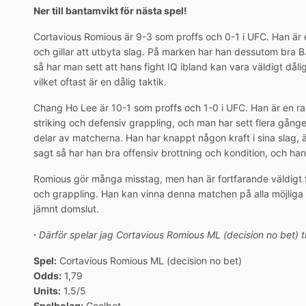
Ner till bantamvikt för nästa spel!
Cortavious Romious är 9-3 som proffs och 0-1 i UFC. Han är 
och gillar att utbyta slag. På marken har han dessutom bra B
så har man sett att hans fight IQ ibland kan vara väldigt dålig
vilket oftast är en dålig taktik.
Chang Ho Lee är 10-1 som proffs och 1-0 i UFC. Han är en rak
striking och defensiv grappling, och man har sett flera gånge
delar av matcherna. Han har knappt någon kraft i sina slag, 
sagt så har han bra offensiv brottning och kondition, och hans
Romious gör många misstag, men han är fortfarande väldigt far
och grappling. Han kan vinna denna matchen på alla möjliga 
jämnt domslut.
∙
Därför spelar jag Cortavious Romious ML (decision no bet) ti
Spel:
Cortavious Romious ML (decision no bet)
Odds:
1,79
Units:
1.5/5
Spelbolag:
Coolbet