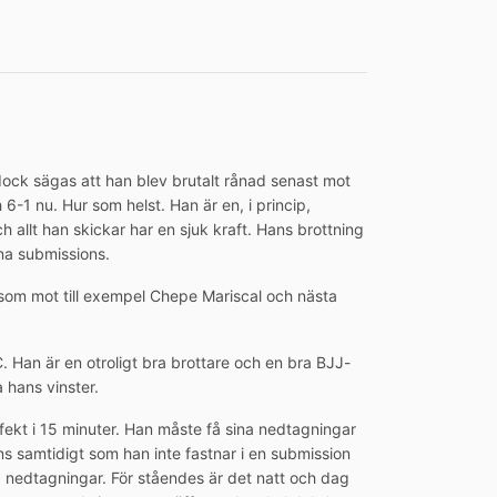
dock sägas att han blev brutalt rånad senast mot
6-1 nu. Hur som helst. Han är en, i princip,
 allt han skickar har en sjuk kraft. Hans brottning
ina submissions.
 som mot till exempel Chepe Mariscal och nästa
 Han är en otroligt bra brottare och en bra BJJ-
a hans vinster.
fekt i 15 minuter. Han måste få sina nedtagningar
ns samtidigt som han inte fastnar i en submission
na nedtagningar. För ståendes är det natt och dag