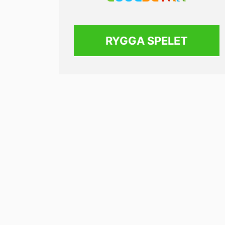
RYGGA SPELET