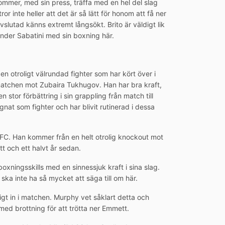
kommer, med sin press, träffa med en hel del slag
r inte heller att det är så lätt för honom att få ner
avslutad känns extremt långsökt. Brito är väldigt lik
der Sabatini med sin boxning här.
n otroligt välrundad fighter som har kört över i
da matchen mot Zubaira Tukhugov. Han har bra kraft,
 stor förbättring i sin grappling från match till
at som fighter och har blivit rutinerad i dessa
FC. Han kommer från en helt otrolig knockout mot
tt och ett halvt år sedan.
oxningsskills med en sinnessjuk kraft i sina slag.
ka inte ha så mycket att säga till om här.
digt in i matchen. Murphy vet såklart detta och
ed brottning för att trötta ner Emmett.