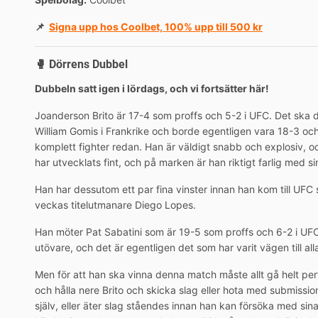
📌
Signa upp hos Coolbet, 100% upp till 500 kr
🥊
Dörrens Dubbel
Dubbeln satt igen i lördags, och vi fortsätter här!
Joanderson Brito är 17-4 som proffs och 5-2 i UFC. Det ska 
William Gomis i Frankrike och borde egentligen vara 18-3 och 
komplett fighter redan. Han är väldigt snabb och explosiv, och
har utvecklats fint, och på marken är han riktigt farlig med s
Han har dessutom ett par fina vinster innan han kom till UFC
veckas titelutmanare Diego Lopes.
Han möter Pat Sabatini som är 19-5 som proffs och 6-2 i UFC.
utövare, och det är egentligen det som har varit vägen till all
Men för att han ska vinna denna match måste allt gå helt per
och hålla nere Brito och skicka slag eller hota med submissio
själv, eller äter slag ståendes innan han kan försöka med si