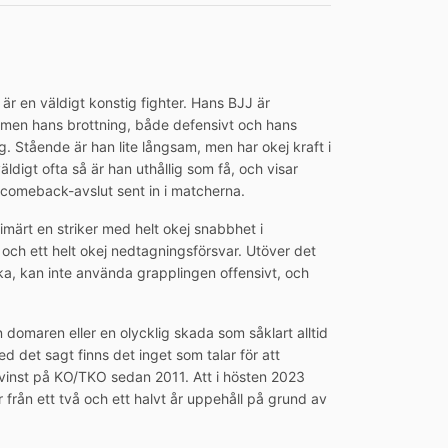
r en väldigt konstig fighter. Hans BJJ är
n, men hans brottning, både defensivt och hans
g. Stående är han lite långsam, men har okej kraft i
digt ofta så är han uthållig som få, och visar
t comeback-avslut sent in i matcherna.
märt en striker med helt okej snabbhet i
och ett helt okej nedtagningsförsvar. Utöver det
haka, kan inte använda grapplingen offensivt, och
 domaren eller en olycklig skada som såklart alltid
 det sagt finns det inget som talar för att
 vinst på KO/TKO sedan 2011. Att i hösten 2023
rån ett två och ett halvt år uppehåll på grund av