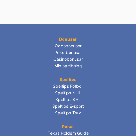
Bonusar
Oddsbonusar
Pokerbonusar
Casinobonusar
Alla spelbolag
Speltips
Speltips Fotboll
Speltips NHL
Speltips SHL
Speltips E-sport
Speltips Trav
Poker
Texas Holdem Guide