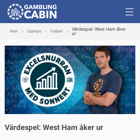
Värdespel: West Ham åker
Hem
Speltips
Fotboll
ur
Värdespel: West Ham åker ur