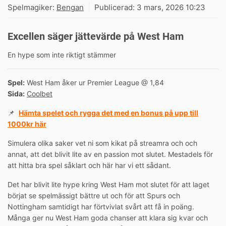
Spelmagiker:
Bengan
Publicerad:
3 mars, 2026 10:23
Excellen säger jättevärde på West Ham
En hype som inte riktigt stämmer
Spel:
West Ham åker ur Premier League @ 1,84
Sida:
Coolbet
📌
Hämta spelet och rygga det med en bonus på upp till
1000kr här
Simulera olika saker vet ni som kikat på streamra och och
annat, att det blivit lite av en passion mot slutet. Mestadels för
att hitta bra spel såklart och här har vi ett sådant.
Det har blivit lite hype kring West Ham mot slutet för att laget
börjat se spelmässigt bättre ut och för att Spurs och
Nottingham samtidigt har förtvivlat svårt att få in poäng.
Många ger nu West Ham goda chanser att klara sig kvar och