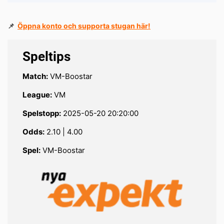
📌
Öppna konto och supporta stugan här!
Speltips
Match:
VM-Boostar
League:
VM
Spelstopp:
2025-05-20 20:20:00
Odds:
2.10 | 4.00
Spel:
VM-Boostar