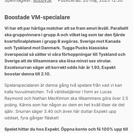
Spelmagiker:
Bobby5k
Publicerad:
20 maj, 2025 12:30
Boostade VM-specialare
Vi har ett par härliga matcher att se fram emot ikväll. Parallellt
ska gruppvinnare i grupp A och vilket lag som tar den fjärde
kvartsfinalplatsen i grupp B avgöras. Sverige mot Kanada
och Tyskland mot Danmark. Tugga Pucks klassiska
överspecial så sätter vi våra förhoppningar till Tyskland och
Sverige att de tillsammans ska lösa minst sex strutar.
Excelsnurran säger att korrekt odds här är 1.93, Expekt
boostar denna till 2.10.
Spelarspecialaren är denna gång två spelare från vad vi kan
kalla huvudmatchen. Två världsstjärnor i form av Lucas
Raymond och Nathan MacKinnon ska tillsammans göra över 2.5
poäng. Känns som har någon av dem en het kväll löser de det
själv. Snurran säger 3.40 och även här duttar Expekt upp
oddset, fyra gånger fläsket!
Spelet hittar du hos Expekt. Öppna konto och få 100% upp till