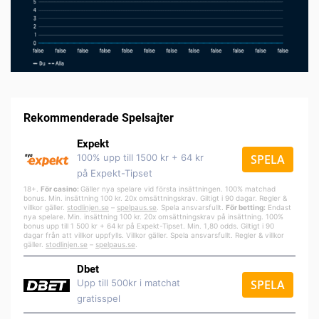
Rekommenderade Spelsajter
Expekt
100% upp till 1500 kr + 64 kr
SPELA
på Expekt-Tipset
18+.
För casino:
Gäller nya spelare vid första insättningen. 100% matchad
bonus. Min. insättning 100 kr. 20x omsättningskrav. Giltigt i 90 dagar. Regler &
villkor gäller.
stodlinjen.se
–
spelpa
us.se
. Spela ansvarsfullt.
För betting:
Endast
nya spelare. Min. insättning 100 kr. 20x omsättningskrav på insättning. 100%
bonus upp till 1 500 kr + 64 kr på Expekt-Tipset. Min. 1,80 odds. Giltigt i 90
dagar från att villkor uppfylls. Villkor gäller. Spela ansvarsfullt. Regler & villkor
gäller.
stodlinjen.se
–
spelpaus.se
.
Dbet
Upp till 500kr i matchat
SPELA
gratisspel