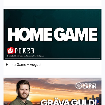
Home Game - Augusti