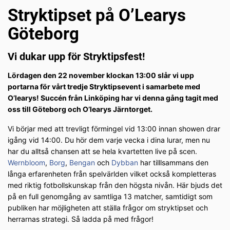
Stryktipset på O’Learys
Göteborg
Vi dukar upp för Stryktipsfest!
Lördagen den 22 november klockan 13:00 slår vi upp
portarna för vårt tredje Stryktipsevent i samarbete med
O’learys! Succén från Linköping har vi denna gång tagit med
oss till Göteborg och O’learys Järntorget.
Vi börjar med att trevligt förmingel vid 13:00 innan showen drar
igång vid 14:00. Du hör dem varje vecka i dina lurar, men nu
har du alltså chansen att se hela kvartetten live på scen.
Wernbloom
,
Borg
,
Bengan
och
Dybban
har tilllsammans den
långa erfarenheten från spelvärlden vilket också kompletteras
med riktig fotbollskunskap från den högsta nivån. Här bjuds det
på en full genomgång av samtliga 13 matcher, samtidigt som
publiken har möjligheten att ställa frågor om stryktipset och
herrarnas strategi. Så ladda på med frågor!