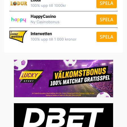
SPELA
100% upp till 1000kr
HappyCasino
SPELA
Ny Casinobonus
Interwetten
SPELA
100% upp till 1 000 kronor