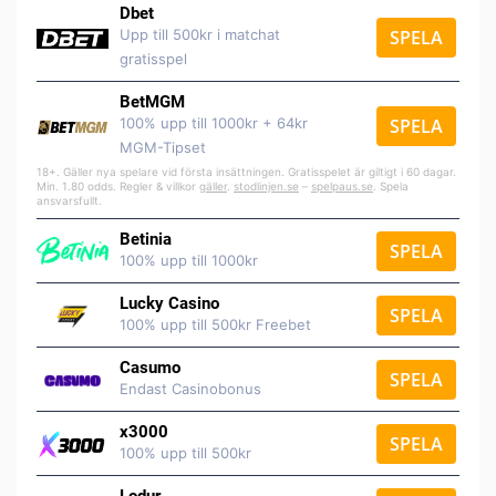
Dbet
Upp till 500kr i matchat
SPELA
gratisspel
BetMGM
100% upp till 1000kr + 64kr
SPELA
MGM-Tipset
18+. Gäller nya spelare vid första insättningen. Gratisspelet är giltigt i 60 dagar.
Min. 1.80 odds. Regler & villkor
gäller
.
stodlinjen.se
–
spelpaus.se
. Spela
ansvarsfullt.
Betinia
SPELA
100% upp till 1000kr
Lucky Casino
SPELA
100% upp till 500kr Freebet
Casumo
SPELA
Endast Casinobonus
x3000
SPELA
100% upp till 500kr
Lodur