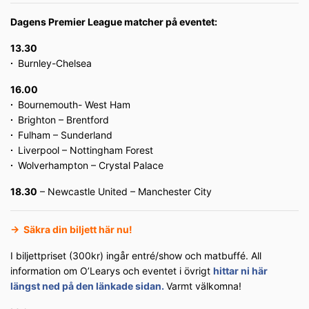
Dagens Premier League matcher på eventet:
13.30
∙
Burnley-Chelsea
16.00
∙
Bournemouth- West Ham
∙
Brighton – Brentford
∙
Fulham – Sunderland
∙
Liverpool – Nottingham Forest
∙
Wolverhampton – Crystal Palace
18.30
– Newcastle United – Manchester City
→
Säkra din biljett här nu!
I biljettpriset (300kr) ingår entré/show och matbuffé. All
information om O’Learys och eventet i övrigt
hittar ni här
längst ned på den länkade sidan.
Varmt välkomna!