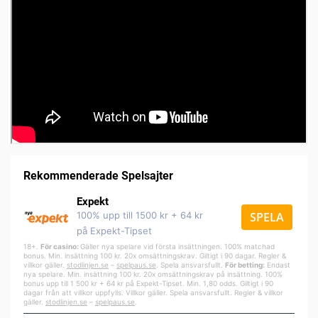
Rekommenderade Spelsajter
Expekt
100% upp till 1500 kr + 64 kr
SPELA
på Expekt-Tipset
18+.
För casino:
Gäller nya spelare vid första insättningen. 100% matchad
bonus. Min. insättning 100 kr. 20x omsättningskrav. Giltigt i 90 dagar. Regler &
villkor gäller.
stodlinjen.se
–
spelpa
us.se
. Spela ansvarsfullt.
För betting:
Endast
nya spelare. Min. insättning 100 kr. 20x omsättningskrav på insättning. 100%
bonus upp till 1 500 kr + 64 kr på Expekt-Tipset. Min. 1,80 odds. Giltigt i 90
dagar från att villkor uppfylls. Villkor gäller. Spela ansvarsfullt. Regler & villkor
gäller.
stodlinjen.se
–
spelpaus.se
.