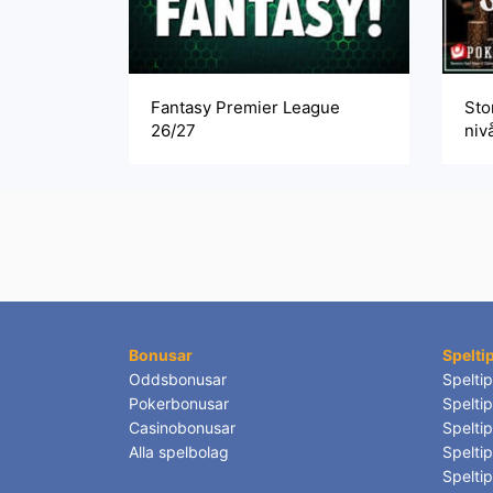
Fantasy Premier League
Sto
26/27
niv
Bonusar
Spelti
Oddsbonusar
Speltip
Pokerbonusar
Spelti
Casinobonusar
Spelti
Alla spelbolag
Speltip
Spelti