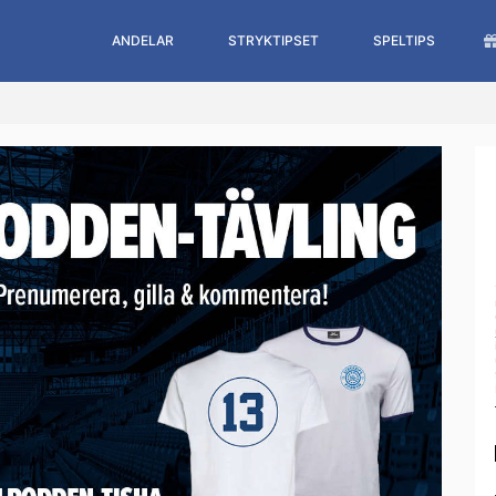
ANDELAR
STRYKTIPSET
SPELTIPS