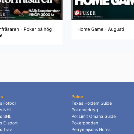
rfräsaren - Poker på hög
Home Game - Augusti
å!
ps
Poker
s Fotboll
Texas Holdem Guide
ps NHL
Pokerverktyg
ps SHL
Pol Limit Omaha Guide
s E-sport
Pokerpodden
ps Trav
Perrymejsens Hörna