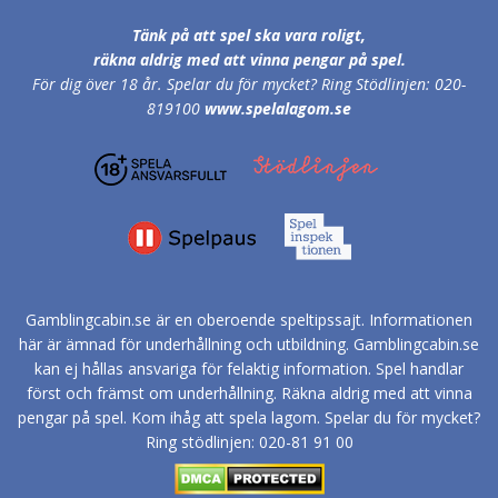
Tänk på att spel ska vara roligt,
räkna aldrig med att vinna pengar på spel.
För dig över 18 år.
Spelar du för mycket? Ring Stödlinjen: 020-
819100
www.spelalagom.se
Gamblingcabin.se är en oberoende speltipssajt. Informationen
här är ämnad för underhållning och utbildning. Gamblingcabin.se
kan ej hållas ansvariga för felaktig information. Spel handlar
först och främst om underhållning. Räkna aldrig med att vinna
pengar på spel. Kom ihåg att spela lagom. Spelar du för mycket?
Ring stödlinjen: 020-81 91 00