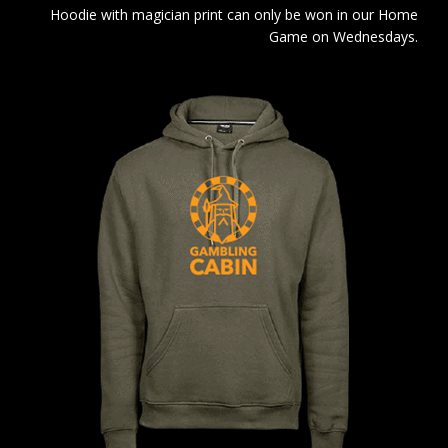
Hoodie with magician print can only be won in our Home
Game on Wednesdays.