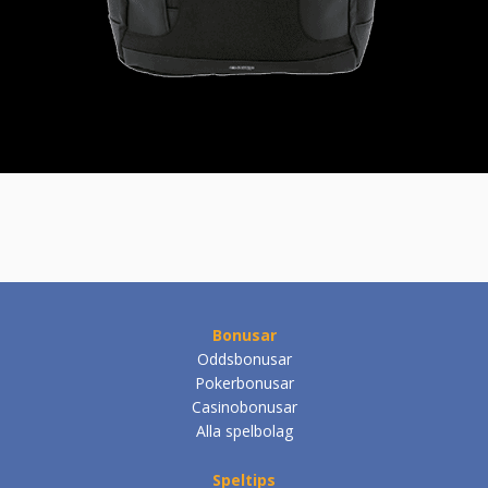
Bonusar
Oddsbonusar
Pokerbonusar
Casinobonusar
Alla spelbolag
Speltips