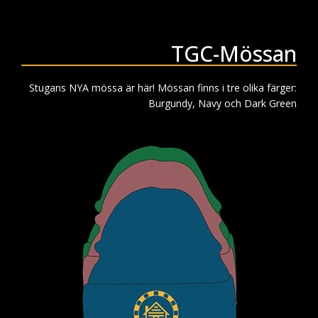
TGC-Mössan
Stugans NYA mössa är här! Mössan finns i tre olika färger:
Burgundy, Navy och Dark Green