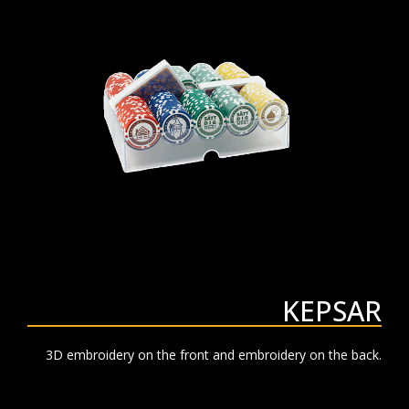
KEPSAR
3D embroidery on the front and embroidery on the back.