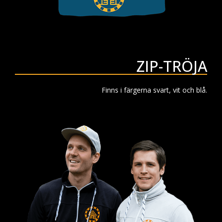
ZIP-TRÖJA
Finns i färgerna svart, vit och blå.