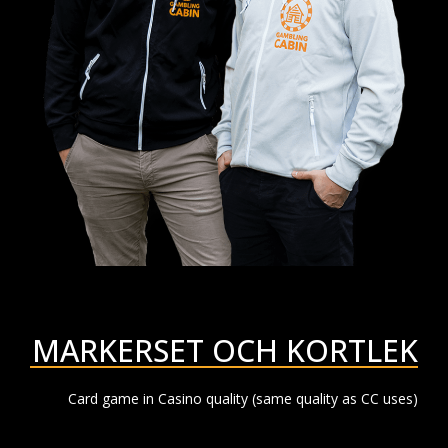
MARKERSET OCH KORTLEK
Card game in Casino quality (same quality as CC uses)