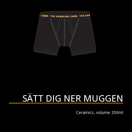
SÄTT DIG NER MUGGEN
Ceramics, volume 350ml