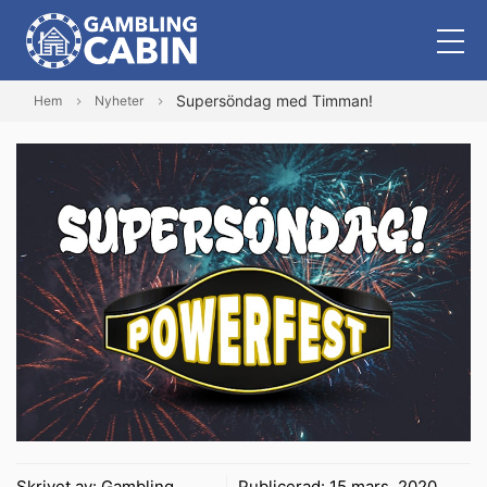
Supersöndag med Timman!
Hem
Nyheter
Skrivet av:
Gambling
Publicerad:
15 mars, 2020