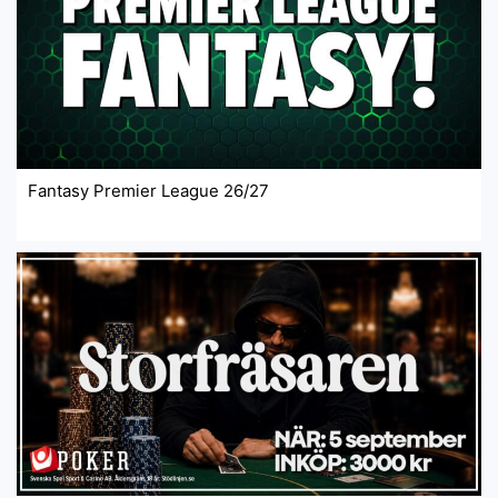
Fantasy Premier League 26/27