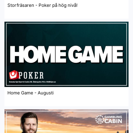
Storfräsaren - Poker på hög nivå!
Home Game - Augusti