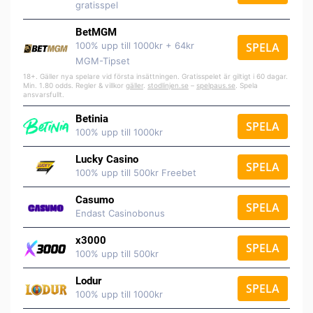
gratisspel
BetMGM
100% upp till 1000kr + 64kr
SPELA
MGM-Tipset
18+. Gäller nya spelare vid första insättningen. Gratisspelet är giltigt i 60 dagar.
Min. 1.80 odds. Regler & villkor
gäller
.
stodlinjen.se
–
spelpaus.se
. Spela
ansvarsfullt.
Betinia
SPELA
100% upp till 1000kr
Lucky Casino
SPELA
100% upp till 500kr Freebet
Casumo
SPELA
Endast Casinobonus
x3000
SPELA
100% upp till 500kr
Lodur
SPELA
100% upp till 1000kr