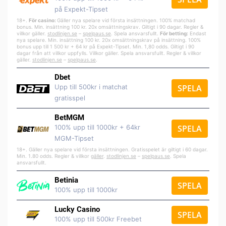
på Expekt-Tipset
18+.
För casino:
Gäller nya spelare vid första insättningen. 100% matchad
bonus. Min. insättning 100 kr. 20x omsättningskrav. Giltigt i 90 dagar. Regler &
villkor gäller.
stodlinjen.se
–
spelpa
us.se
. Spela ansvarsfullt.
För betting:
Endast
nya spelare. Min. insättning 100 kr. 20x omsättningskrav på insättning. 100%
bonus upp till 1 500 kr + 64 kr på Expekt-Tipset. Min. 1,80 odds. Giltigt i 90
dagar från att villkor uppfylls. Villkor gäller. Spela ansvarsfullt. Regler & villkor
gäller.
stodlinjen.se
–
spelpaus.se
.
Dbet
Upp till 500kr i matchat
SPELA
gratisspel
BetMGM
100% upp till 1000kr + 64kr
SPELA
MGM-Tipset
18+. Gäller nya spelare vid första insättningen. Gratisspelet är giltigt i 60 dagar.
Min. 1.80 odds. Regler & villkor
gäller
.
stodlinjen.se
–
spelpaus.se
. Spela
ansvarsfullt.
Betinia
SPELA
100% upp till 1000kr
Lucky Casino
SPELA
100% upp till 500kr Freebet