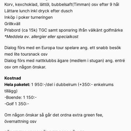
Korv, kexchoklad, lättöl, bubbelsaft(Timman) osv efter 9 hål
Lättare lunch inkl dryck efter dusch
Inköp i poker turneringen
Grillkväll
Prisbord (ca 15k) TGC samt sponsring ifrån välkänt golfmärke
*Meddela ev. allergier eller specialkost
Dialog förs med en Europa tour spelare ang. ett snabb besök
med lite toursnack osv
Dialog förs med nattklubbs ägare (medlem i stugan) ang. entré
osv om någon önskar.
Kostnad
Hela paketet:
1 950:-/del i dubbelrum (+350:- enkelrums
tillägg)
-Boende: 1 150:-
-Golf 1 350:-
Om någon önskar så går det ordna extra green fee,
övernattning osv