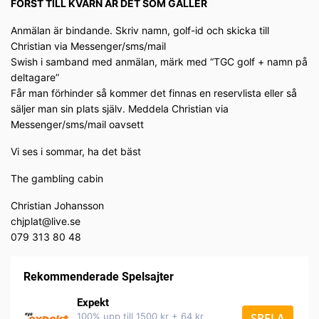
FÖRST TILL KVARN ÄR DET SOM GÄLLER
Anmälan är bindande. Skriv namn, golf-id och skicka till
Christian via Messenger/sms/mail
Swish i samband med anmälan, märk med “TGC golf + namn på
deltagare”
Får man förhinder så kommer det finnas en reservlista eller så
säljer man sin plats själv. Meddela Christian via
Messenger/sms/mail oavsett
Vi ses i sommar, ha det bäst
The gambling cabin
Christian Johansson
chjplat@live.se
079 313 80 48
Rekommenderade Spelsajter
Expekt
100% upp till 1500 kr + 64 kr
SPELA