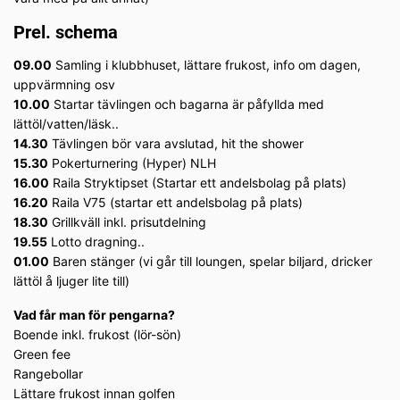
Prel. schema
09.00
Samling i klubbhuset, lättare frukost, info om dagen,
uppvärmning osv
10.00
Startar tävlingen och bagarna är påfyllda med
lättöl/vatten/läsk..
14.30
Tävlingen bör vara avslutad, hit the shower
15.30
Pokerturnering (Hyper) NLH
16.00
Raila Stryktipset (Startar ett andelsbolag på plats)
16.20
Raila V75 (startar ett andelsbolag på plats)
18.30
Grillkväll inkl. prisutdelning
19.55
Lotto dragning..
01.00
Baren stänger (vi går till loungen, spelar biljard, dricker
lättöl å ljuger lite till)
Vad får man för pengarna?
Boende inkl. frukost (lör-sön)
Green fee
Rangebollar
Lättare frukost innan golfen