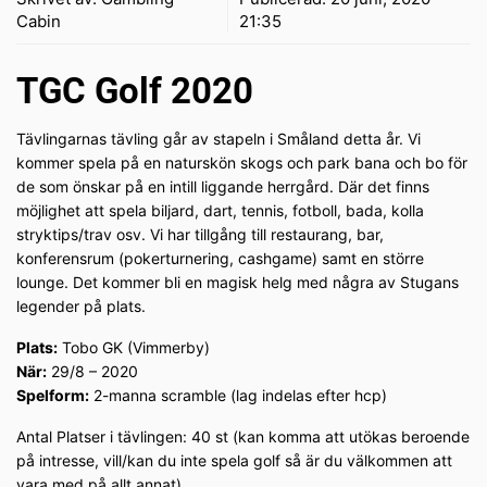
Cabin
21:35
TGC Golf 2020
Tävlingarnas tävling går av stapeln i Småland detta år. Vi
kommer spela på en naturskön skogs och park bana och bo för
de som önskar på en intill liggande herrgård. Där det finns
möjlighet att spela biljard, dart, tennis, fotboll, bada, kolla
stryktips/trav osv. Vi har tillgång till restaurang, bar,
konferensrum (pokerturnering, cashgame) samt en större
lounge. Det kommer bli en magisk helg med några av Stugans
legender på plats.
Plats:
Tobo GK (Vimmerby)
När:
29/8 – 2020
Spelform:
2-manna scramble (lag indelas efter hcp)
Antal Platser i tävlingen: 40 st (kan komma att utökas beroende
på intresse, vill/kan du inte spela golf så är du välkommen att
vara med på allt annat)