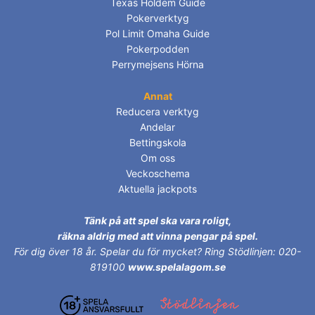
Texas Holdem Guide
Pokerverktyg
Pol Limit Omaha Guide
Pokerpodden
Perrymejsens Hörna
Annat
Reducera verktyg
Andelar
Bettingskola
Om oss
Veckoschema
Aktuella jackpots
Tänk på att spel ska vara roligt,
räkna aldrig med att vinna pengar på spel.
För dig över 18 år.
Spelar du för mycket? Ring Stödlinjen: 020-
819100
www.spelalagom.se