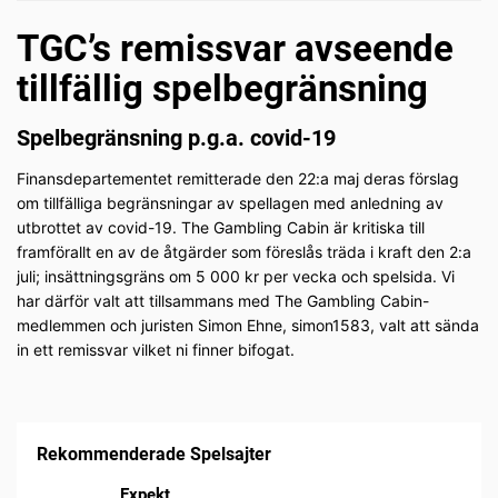
TGC’s remissvar avseende
tillfällig spelbegränsning
Spelbegränsning p.g.a. covid-19
Finansdepartementet remitterade den 22:a maj deras förslag
om tillfälliga begränsningar av spellagen med anledning av
utbrottet av covid-19. The Gambling Cabin är kritiska till
framförallt en av de åtgärder som föreslås träda i kraft den 2:a
juli; insättningsgräns om 5 000 kr per vecka och spelsida. Vi
har därför valt att tillsammans med The Gambling Cabin-
medlemmen och juristen Simon Ehne, simon1583, valt att sända
in ett remissvar vilket ni finner bifogat.
Rekommenderade Spelsajter
Expekt