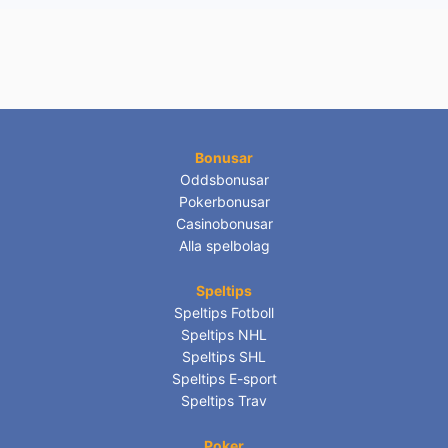
Bonusar
Oddsbonusar
Pokerbonusar
Casinobonusar
Alla spelbolag
Speltips
Speltips Fotboll
Speltips NHL
Speltips SHL
Speltips E-sport
Speltips Trav
Poker