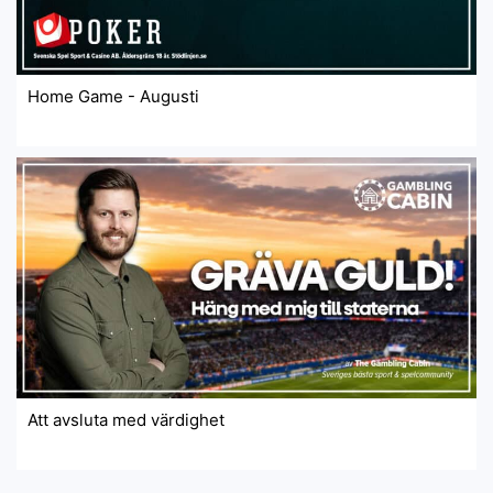
Home Game - Augusti
Att avsluta med värdighet