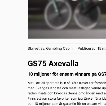
Skrivet av:
Gambling Cabin
Publicerad:
15 m
GS75 Axevalla
10 miljoner för ensam vinnare på GS
Mitt i att all sport ställs in så körs travet fortfa
med Sveriges längsta och mest utslagsgivande upp
raden insats och kryddas denna omgången med att
Finns ett par stora favoriter som jag tänker fälla 
och 10 miljoner som är garantin för en ensam vinn