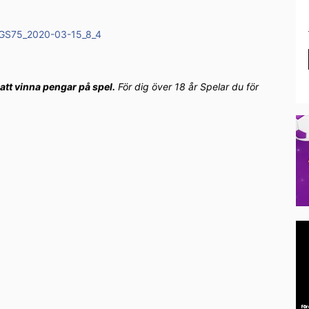
1_GS75_2020-03-15_8_4
 att vinna pengar på spel.
För dig över 18 år Spelar du för