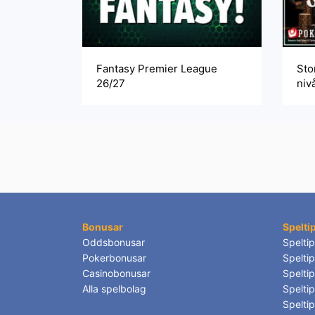
Fantasy Premier League
Sto
26/27
niv
Bonusar
Spelti
Oddsbonusar
Speltip
Pokerbonusar
Spelti
Casinobonusar
Spelti
Alla spelbolag
Speltip
Spelti