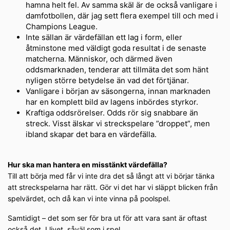
hamna helt fel. Av samma skäl är de också vanligare i
damfotbollen, där jag sett flera exempel till och med i
Champions League.
Inte sällan är värdefällan ett lag i form, eller
åtminstone med väldigt goda resultat i de senaste
matcherna. Människor, och därmed även
oddsmarknaden, tenderar att tillmäta det som hänt
nyligen större betydelse än vad det förtjänar.
Vanligare i början av säsongerna, innan marknaden
har en komplett bild av lagens inbördes styrkor.
Kraftiga oddsrörelser. Odds rör sig snabbare än
streck. Visst älskar vi streckspelare ”droppet”, men
ibland skapar det bara en värdefälla.
Hur ska man hantera en misstänkt värdefälla?
Till att börja med får vi inte dra det så långt att vi börjar tänka
att streckspelarna har rätt. Gör vi det har vi släppt blicken från
spelvärdet, och då kan vi inte vinna på poolspel.
Samtidigt – det som ser för bra ut för att vara sant är oftast
också det. I livet, såväl som i spel.