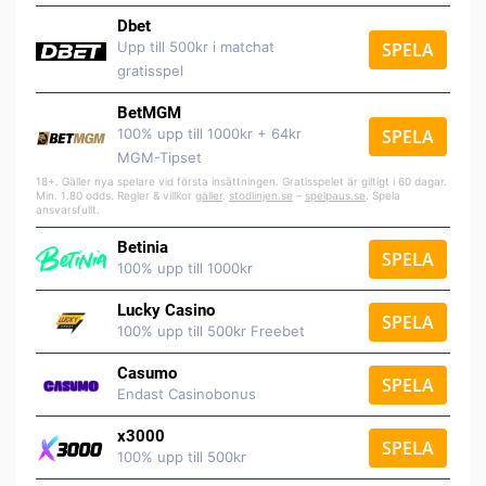
Dbet
Upp till 500kr i matchat
SPELA
gratisspel
BetMGM
100% upp till 1000kr + 64kr
SPELA
MGM-Tipset
18+. Gäller nya spelare vid första insättningen. Gratisspelet är giltigt i 60 dagar.
Min. 1.80 odds. Regler & villkor
gäller
.
stodlinjen.se
–
spelpaus.se
. Spela
ansvarsfullt.
Betinia
SPELA
100% upp till 1000kr
Lucky Casino
SPELA
100% upp till 500kr Freebet
Casumo
SPELA
Endast Casinobonus
x3000
SPELA
100% upp till 500kr