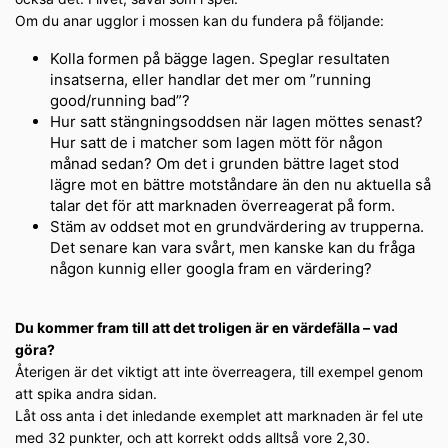
Om du anar ugglor i mossen kan du fundera på följande:
Kolla formen på bägge lagen. Speglar resultaten
insatserna, eller handlar det mer om ”running
good/running bad”?
Hur satt stängningsoddsen när lagen möttes senast?
Hur satt de i matcher som lagen mött för någon
månad sedan? Om det i grunden bättre laget stod
lägre mot en bättre motståndare än den nu aktuella så
talar det för att marknaden överreagerat på form.
Stäm av oddset mot en grundvärdering av trupperna.
Det senare kan vara svårt, men kanske kan du fråga
någon kunnig eller googla fram en värdering?
Du kommer fram till att det troligen är en värdefälla – vad
göra?
Återigen är det viktigt att inte överreagera, till exempel genom
att spika andra sidan.
Låt oss anta i det inledande exemplet att marknaden är fel ute
med 32 punkter, och att korrekt odds alltså vore 2,30.