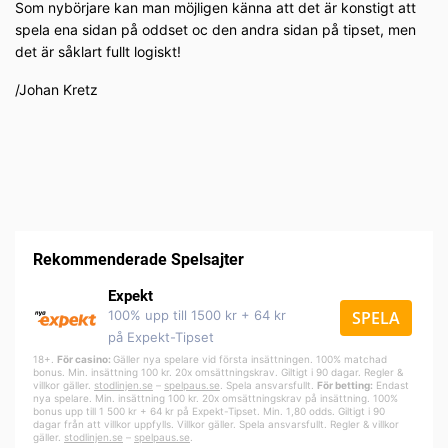
Som nybörjare kan man möjligen känna att det är konstigt att
spela ena sidan på oddset oc den andra sidan på tipset, men
det är såklart fullt logiskt!
/Johan Kretz
Rekommenderade Spelsajter
Expekt
100% upp till 1500 kr + 64 kr
SPELA
på Expekt-Tipset
18+.
För casino:
Gäller nya spelare vid första insättningen. 100% matchad
bonus. Min. insättning 100 kr. 20x omsättningskrav. Giltigt i 90 dagar. Regler &
villkor gäller.
stodlinjen.se
–
spelpa
us.se
. Spela ansvarsfullt.
För betting:
Endast
nya spelare. Min. insättning 100 kr. 20x omsättningskrav på insättning. 100%
bonus upp till 1 500 kr + 64 kr på Expekt-Tipset. Min. 1,80 odds. Giltigt i 90
dagar från att villkor uppfylls. Villkor gäller. Spela ansvarsfullt. Regler & villkor
gäller.
stodlinjen.se
–
spelpaus.se
.