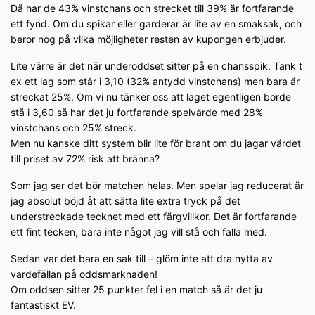
Då har de 43% vinstchans och strecket till 39% är fortfarande
ett fynd. Om du spikar eller garderar är lite av en smaksak, och
beror nog på vilka möjligheter resten av kupongen erbjuder.
Lite värre är det när underoddset sitter på en chansspik. Tänk t
ex ett lag som står i 3,10 (32% antydd vinstchans) men bara är
streckat 25%. Om vi nu tänker oss att laget egentligen borde
stå i 3,60 så har det ju fortfarande spelvärde med 28%
vinstchans och 25% streck.
Men nu kanske ditt system blir lite för brant om du jagar värdet
till priset av 72% risk att bränna?
Som jag ser det bör matchen helas. Men spelar jag reducerat är
jag absolut böjd åt att sätta lite extra tryck på det
understreckade tecknet med ett färgvillkor. Det är fortfarande
ett fint tecken, bara inte något jag vill stå och falla med.
Sedan var det bara en sak till – glöm inte att dra nytta av
värdefällan på oddsmarknaden!
Om oddsen sitter 25 punkter fel i en match så är det ju
fantastiskt EV.