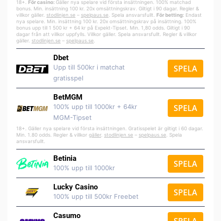
18+.
För casino:
Gäller nya spelare vid första insättningen. 100% matchad
bonus. Min. insättning 100 kr. 20x omsättningskrav. Giltigt i 90 dagar. Regler &
villkor gäller.
stodlinjen.se
–
spelpa
us.se
. Spela ansvarsfullt.
För betting:
Endast
nya spelare. Min. insättning 100 kr. 20x omsättningskrav på insättning. 100%
bonus upp till 1 500 kr + 64 kr på Expekt-Tipset. Min. 1,80 odds. Giltigt i 90
dagar från att villkor uppfylls. Villkor gäller. Spela ansvarsfullt. Regler & villkor
gäller.
stodlinjen.se
–
spelpaus.se
.
Dbet
Upp till 500kr i matchat
SPELA
gratisspel
BetMGM
100% upp till 1000kr + 64kr
SPELA
MGM-Tipset
18+. Gäller nya spelare vid första insättningen. Gratisspelet är giltigt i 60 dagar.
Min. 1.80 odds. Regler & villkor
gäller
.
stodlinjen.se
–
spelpaus.se
. Spela
ansvarsfullt.
Betinia
SPELA
100% upp till 1000kr
Lucky Casino
SPELA
100% upp till 500kr Freebet
Casumo
SPELA