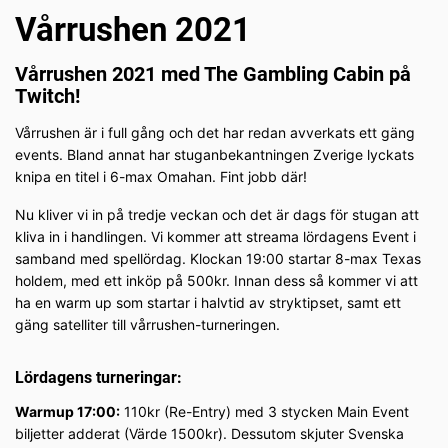
Vårrushen 2021
Vårrushen 2021 med The Gambling Cabin på
Twitch!
Vårrushen är i full gång och det har redan avverkats ett gäng
events. Bland annat har stuganbekantningen Zverige lyckats
knipa en titel i 6-max Omahan. Fint jobb där!
Nu kliver vi in på tredje veckan och det är dags för stugan att
kliva in i handlingen. Vi kommer att streama lördagens Event i
samband med spellördag. Klockan 19:00 startar 8-max Texas
holdem, med ett inköp på 500kr. Innan dess så kommer vi att
ha en warm up som startar i halvtid av stryktipset, samt ett
gäng satelliter till vårrushen-turneringen.
Lördagens turneringar:
Warmup 17:00:
110kr (Re-Entry) med 3 stycken Main Event
biljetter adderat (Värde 1500kr). Dessutom skjuter Svenska