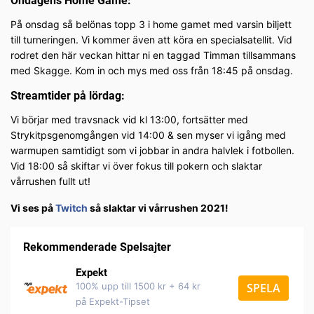
Ondagens Home Game:
På onsdag så belönas topp 3 i home gamet med varsin biljett
till turneringen. Vi kommer även att köra en specialsatellit. Vid
rodret den här veckan hittar ni en taggad Timman tillsammans
med Skagge. Kom in och mys med oss från 18:45 på onsdag.
Streamtider på lördag:
Vi börjar med travsnack vid kl 13:00, fortsätter med
Strykitpsgenomgången vid 14:00 & sen myser vi igång med
warmupen samtidigt som vi jobbar in andra halvlek i fotbollen.
Vid 18:00 så skiftar vi över fokus till pokern och slaktar
vårrushen fullt ut!
Vi ses på
Twitch
så slaktar vi vårrushen 2021!
Rekommenderade Spelsajter
Expekt
100% upp till 1500 kr + 64 kr
SPELA
på Expekt-Tipset