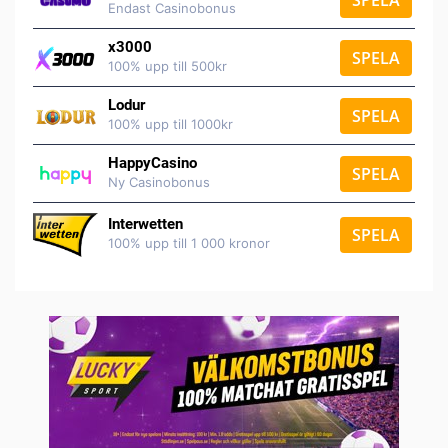
Endast Casinobonus
x3000
SPELA
100% upp till 500kr
Lodur
SPELA
100% upp till 1000kr
HappyCasino
SPELA
Ny Casinobonus
Interwetten
SPELA
100% upp till 1 000 kronor