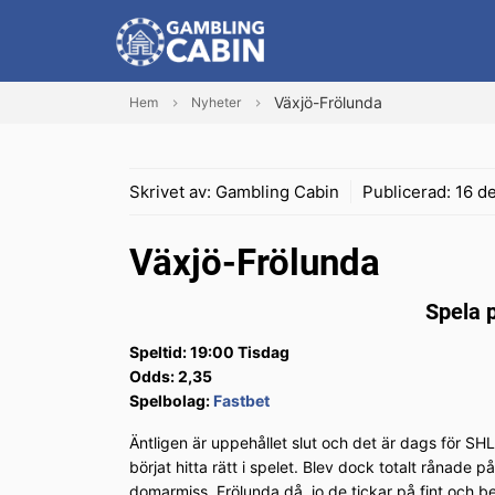
Växjö-Frölunda
Hem
Nyheter
Skrivet av:
Gambling Cabin
Publicerad:
16 d
Växjö-Frölunda
Spela 
Speltid: 19:00 Tisdag
Odds: 2,35
Spelbolag:
Fastbet
Äntligen är uppehållet slut och det är dags för SHL
börjat hitta rätt i spelet. Blev dock totalt rånade
domarmiss. Frölunda då, jo de tickar på fint och be