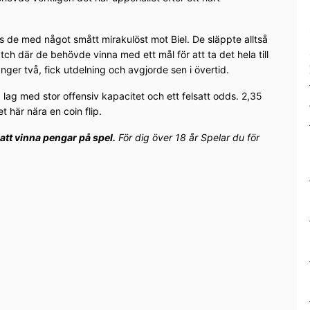
des de med något smått mirakulöst mot Biel. De släppte alltså
tch där de behövde vinna med ett mål för att ta det hela till
er två, fick utdelning och avgjorde sen i övertid.
å lag med stor offensiv kapacitet och ett felsatt odds. 2,35
t här nära en coin flip.
 att vinna pengar på spel.
För dig över 18 år Spelar du för