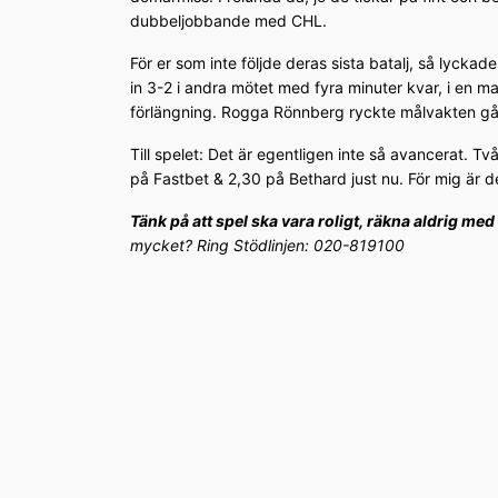
dubbeljobbande med CHL.
För er som inte följde deras sista batalj, så lycka
in 3-2 i andra mötet med fyra minuter kvar, i en ma
förlängning. Rogga Rönnberg ryckte målvakten gång
Till spelet: Det är egentligen inte så avancerat. Tv
på Fastbet & 2,30 på Bethard just nu. För mig är de
Tänk på att spel ska vara roligt, räkna aldrig med
mycket? Ring Stödlinjen: 020-819100