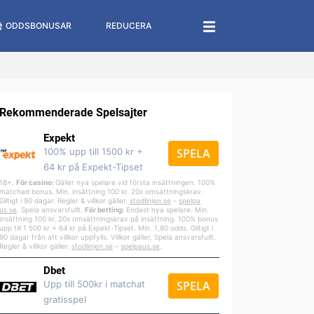
ODDSBONUSAR
REDUCERA
Rekommenderade Spelsajter
Expekt
100% upp till 1500 kr +
SPELA
64 kr på Expekt-Tipset
18+.
För casino:
Gäller nya spelare vid första insättningen. 100%
matchad bonus. Min. insättning 100 kr. 20x omsättningskrav.
Giltigt i 90 dagar. Regler & villkor gäller.
stodlinjen.se
–
spelpa
us.se
. Spela ansvarsfullt.
För betting:
Endast nya spelare. Min.
insättning 100 kr. 20x omsättningskrav på insättning. 100% bonus
upp till 1 500 kr + 64 kr på Expekt-Tipset. Min. 1,80 odds. Giltigt i
90 dagar från att villkor uppfylls. Villkor gäller. Spela ansvarsfullt.
Regler & villkor gäller.
stodlinjen.se
–
spelpaus.se
.
Dbet
Upp till 500kr i matchat
SPELA
gratisspel