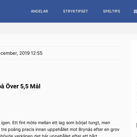
ANDELAR
STRYKTIPSET
SPELTIPS
ecember, 2019 12:55
på Över 5,5 Mål
 igen. Ett fint möte mellan ett lag som börjat tungt, men
 på tre poäng precis innan uppehållet mot Brynäs efter en grov
hövde verkligen det här uppehållet efter ett hårt