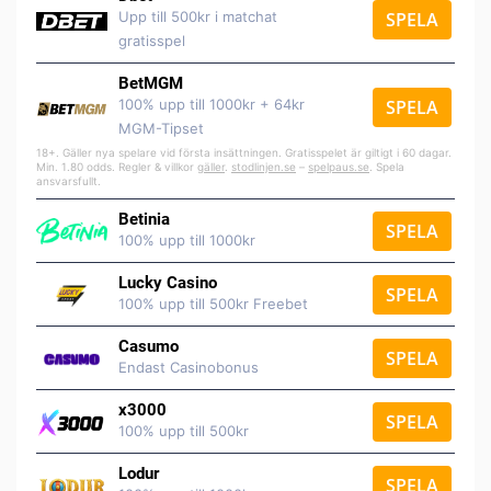
Upp till 500kr i matchat
SPELA
gratisspel
BetMGM
100% upp till 1000kr + 64kr
SPELA
MGM-Tipset
18+. Gäller nya spelare vid första insättningen. Gratisspelet är giltigt i 60 dagar.
Min. 1.80 odds. Regler & villkor
gäller
.
stodlinjen.se
–
spelpaus.se
. Spela
ansvarsfullt.
Betinia
SPELA
100% upp till 1000kr
Lucky Casino
SPELA
100% upp till 500kr Freebet
Casumo
SPELA
Endast Casinobonus
x3000
SPELA
100% upp till 500kr
Lodur
SPELA