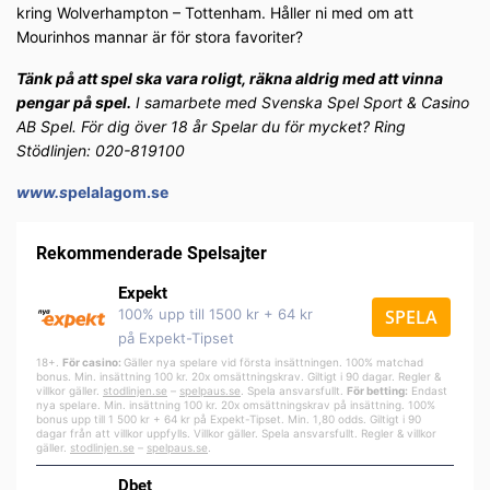
kring Wolverhampton – Tottenham. Håller ni med om att
Mourinhos mannar är för stora favoriter?
Tänk på att spel ska vara roligt, räkna aldrig med att vinna
pengar på spel.
I samarbete med Svenska Spel Sport & Casino
AB Spel. För dig över 18 år Spelar du för mycket? Ring
Stödlinjen: 020-819100
www.s
pelalagom.se
Rekommenderade Spelsajter
Expekt
100% upp till 1500 kr + 64 kr
SPELA
på Expekt-Tipset
18+.
För casino:
Gäller nya spelare vid första insättningen. 100% matchad
bonus. Min. insättning 100 kr. 20x omsättningskrav. Giltigt i 90 dagar. Regler &
villkor gäller.
stodlinjen.se
–
spelpa
us.se
. Spela ansvarsfullt.
För betting:
Endast
nya spelare. Min. insättning 100 kr. 20x omsättningskrav på insättning. 100%
bonus upp till 1 500 kr + 64 kr på Expekt-Tipset. Min. 1,80 odds. Giltigt i 90
dagar från att villkor uppfylls. Villkor gäller. Spela ansvarsfullt. Regler & villkor
gäller.
stodlinjen.se
–
spelpaus.se
.
Dbet