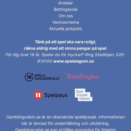
Andelar
Bettingskola
Om oss
Veckoschema
Aktuella jackpots
Tänk på att spel ska vara roligt,
räkna aldrig med att vinna pengar på spel.
För dig över 18 år.
Spelar du för mycket? Ring Stödlinjen: 020-
819100
www.spelalagom.se
Gamblingcabin.se är en oberoende speltipssajt. Informationen
här är ämnad för underhållning och utbildning.
Gamblingcabin.se kan ej hållas ansvariga för felaktig