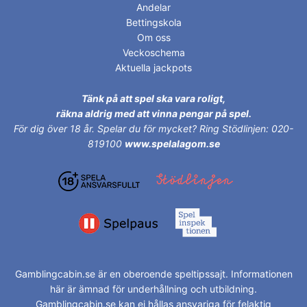
Andelar
Bettingskola
Om oss
Veckoschema
Aktuella jackpots
Tänk på att spel ska vara roligt,
räkna aldrig med att vinna pengar på spel.
För dig över 18 år.
Spelar du för mycket? Ring Stödlinjen: 020-
819100
www.spelalagom.se
Gamblingcabin.se är en oberoende speltipssajt. Informationen
här är ämnad för underhållning och utbildning.
Gamblingcabin.se kan ej hållas ansvariga för felaktig