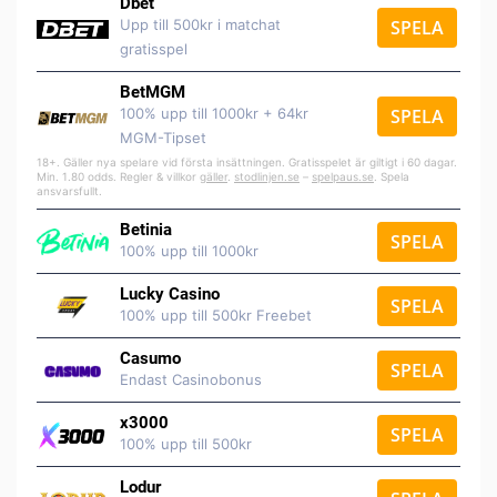
Dbet
Upp till 500kr i matchat
SPELA
gratisspel
BetMGM
100% upp till 1000kr + 64kr
SPELA
MGM-Tipset
18+. Gäller nya spelare vid första insättningen. Gratisspelet är giltigt i 60 dagar.
Min. 1.80 odds. Regler & villkor
gäller
.
stodlinjen.se
–
spelpaus.se
. Spela
ansvarsfullt.
Betinia
SPELA
100% upp till 1000kr
Lucky Casino
SPELA
100% upp till 500kr Freebet
Casumo
SPELA
Endast Casinobonus
x3000
SPELA
100% upp till 500kr
Lodur