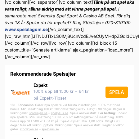
[vc_column][vc_separator][vc_column_text]
Tänk på att spel ska
vara roligt, räkna aldrig med att vinna pengar på spel.
I
samarbete med Svenska Spel Sport & Casino AB Spel. För dig
över 18 år Spelar du för mycket? Ring Stödlinjen: 020-819100
www.s
pelalagom.se
[/vc_column_text]
[vc_raw_html]JTNDJTIxLS0lMjBUcnVzdEJveCUyMHdpZGdldC
[/vc_column][/vc_row][vc_row][vc_column][td_block_15
custom_title=”Senaste artiklarna” ajax_pagination=”load_more”]
[/vc_column][/vc_row]
Rekommenderade Spelsajter
Expekt
100% upp till 1500 kr + 64 kr
SPELA
på Expekt-Tipset
18+.
För casino:
Gäller nya spelare vid första insättningen. 100% matchad
bonus. Min. insättning 100 kr. 20x omsättningskrav. Giltigt i 90 dagar. Regler &
villkor gäller.
stodlinjen.se
–
spelpa
us.se
. Spela ansvarsfullt.
För betting:
Endast
nya spelare. Min. insättning 100 kr. 20x omsättningskrav på insättning. 100%
bonus upp till 1 500 kr + 64 kr på Expekt-Tipset. Min. 1,80 odds. Giltigt i 90
dagar från att villkor uppfylls. Villkor gäller. Spela ansvarsfullt. Regler & villkor
gäller.
stodlinjen.se
–
spelpaus.se
.