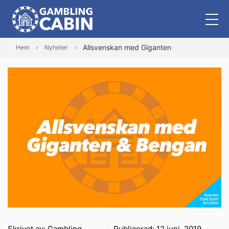
Allsvenskan med Giganten
Hem
Nyheter
Skrivet av:
Gambling
Publicerad:
12 juni, 2019