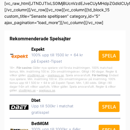
[vc_raw_html]JTNDJTIxLS0lMjBUcnVzdEJveCUyMHdpZGdldC
[/vc_column][/vc_row][vc_row][vc_column][td_block_15
custom_title=”Senaste speltipsen” category_id=”5″
ajax_pagination=”load_more”][/vc_column][/vc_row]
Rekommenderade Spelsajter
Expekt
100% upp till 1500 kr + 64 kr
SPELA
på Expekt-Tipset
18+.
För casino:
Gäller nya spelare vid första insättningen. 100% matchad
bonus. Min. insättning 100 kr. 20x omsättningskrav. Giltigt i 90 dagar. Regler &
villkor gäller.
stodlinjen.se
–
spelpa
us.se
. Spela ansvarsfullt.
För betting:
Endast
nya spelare. Min. insättning 100 kr. 20x omsättningskrav på insättning. 100%
bonus upp till 1 500 kr + 64 kr på Expekt-Tipset. Min. 1,80 odds. Giltigt i 90
dagar från att villkor uppfylls. Villkor gäller. Spela ansvarsfullt. Regler & villkor
gäller.
stodlinjen.se
–
spelpaus.se
.
Dbet
Upp till 500kr i matchat
SPELA
gratisspel
BetMGM
100% upp till 1000kr + 64kr