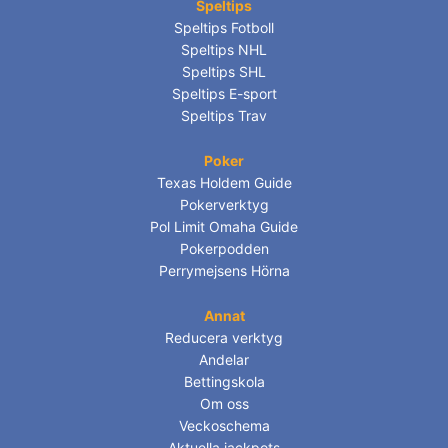
Speltips
Speltips Fotboll
Speltips NHL
Speltips SHL
Speltips E-sport
Speltips Trav
Poker
Texas Holdem Guide
Pokerverktyg
Pol Limit Omaha Guide
Pokerpodden
Perrymejsens Hörna
Annat
Reducera verktyg
Andelar
Bettingskola
Om oss
Veckoschema
Aktuella jackpots