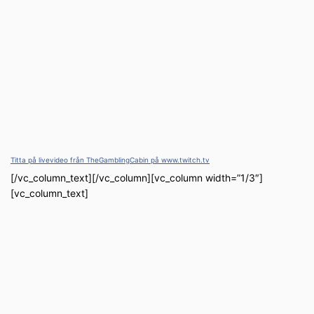
Titta på livevideo från TheGamblingCabin på www.twitch.tv
[/vc_column_text][/vc_column][vc_column width=”1/3″]
[vc_column_text]