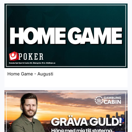
Home Game - Augusti