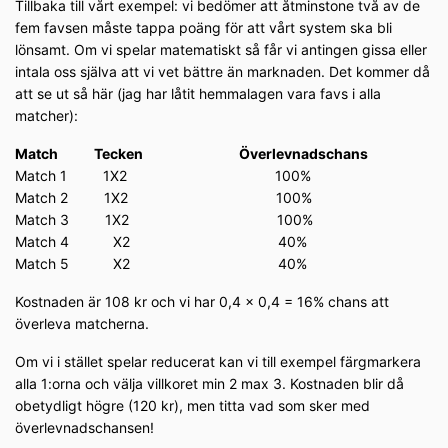
Tillbaka till vårt exempel: vi bedömer att åtminstone två av de
fem favsen måste tappa poäng för att vårt system ska bli
lönsamt. Om vi spelar matematiskt så får vi antingen gissa eller
intala oss själva att vi vet bättre än marknaden. Det kommer då
att se ut så här (jag har låtit hemmalagen vara favs i alla
matcher):
Match Tecken Överlevnadschans
Match 1 1X2 100%
Match 2 1X2 100%
Match 3 1X2 100%
Match 4 X2 40%
Match 5 X2 40%
Kostnaden är 108 kr och vi har 0,4 x 0,4 = 16% chans att
överleva matcherna.
Om vi i stället spelar reducerat kan vi till exempel färgmarkera
alla 1:orna och välja villkoret min 2 max 3. Kostnaden blir då
obetydligt högre (120 kr), men titta vad som sker med
överlevnadschansen!