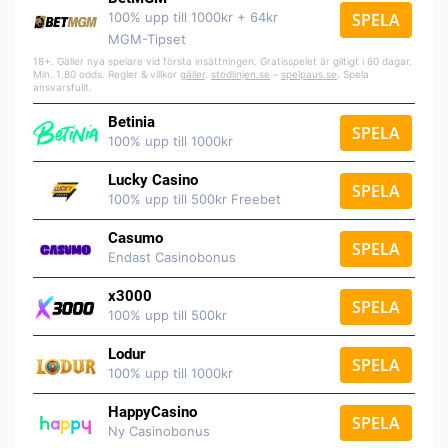
100% upp till 1000kr + 64kr
SPELA
MGM-Tipset
18+. Gäller nya spelare vid första insättningen. Gratisspelet är giltigt i 60 dagar.
Min. 1.80 odds. Regler & villkor
gäller
.
stodlinjen.se
–
spelpaus.se
. Spela
ansvarsfullt.
Betinia
SPELA
100% upp till 1000kr
Lucky Casino
SPELA
100% upp till 500kr Freebet
Casumo
SPELA
Endast Casinobonus
x3000
SPELA
100% upp till 500kr
Lodur
SPELA
100% upp till 1000kr
HappyCasino
SPELA
Ny Casinobonus