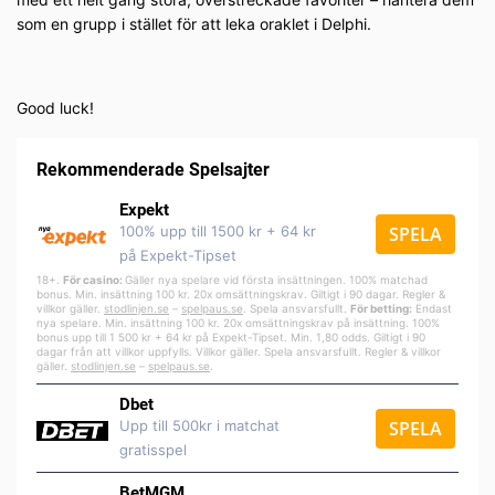
som en grupp i stället för att leka oraklet i Delphi.
Good luck!
Rekommenderade Spelsajter
Expekt
100% upp till 1500 kr + 64 kr
SPELA
på Expekt-Tipset
18+.
För casino:
Gäller nya spelare vid första insättningen. 100% matchad
bonus. Min. insättning 100 kr. 20x omsättningskrav. Giltigt i 90 dagar. Regler &
villkor gäller.
stodlinjen.se
–
spelpa
us.se
. Spela ansvarsfullt.
För betting:
Endast
nya spelare. Min. insättning 100 kr. 20x omsättningskrav på insättning. 100%
bonus upp till 1 500 kr + 64 kr på Expekt-Tipset. Min. 1,80 odds. Giltigt i 90
dagar från att villkor uppfylls. Villkor gäller. Spela ansvarsfullt. Regler & villkor
gäller.
stodlinjen.se
–
spelpaus.se
.
Dbet
Upp till 500kr i matchat
SPELA
gratisspel
BetMGM