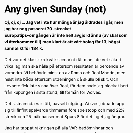
Any given Sunday (not)
Oj, oj, oj … Jag vet inte hur många år jag åldrades i går, men
jag har nog passerat 70-strecket.
Europatips-omgången är inte helt avgjord ännu (av skäl som
vi återkommer till) men klart är att vårt bolag får 13, högst
sannolikt för 184 k.
Det var det klassiska kvällsscenariot där man inte vet säkert
vilka lag man ska hålla på eftersom resultaten är beroende av
varandra. Vi behövde minst en av Roma och Real Madrid, men
helst inte båda eftersom utdelningen då skulle bli skit. Och
Levante fick inte vinna över Real, för dem hade jag plockat bort
från kupongen i sista stund, till förmån för Wolves.
Det sistnämnda var rätt, oavsett utgång. Wolves jobbade upp
sig till finfint spelvärde timmarna före spelstopp och med 22%
streck och 25 målchanser mot Spurs 8 är det inget jag ångrar.
Jag har tappat räkningen på alla VAR-bedömningar och