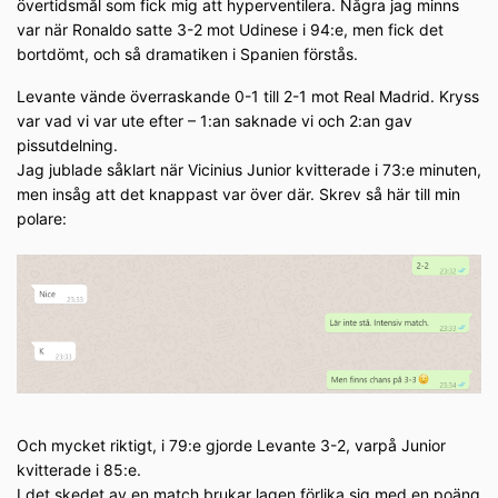
övertidsmål som fick mig att hyperventilera. Några jag minns
var när Ronaldo satte 3-2 mot Udinese i 94:e, men fick det
bortdömt, och så dramatiken i Spanien förstås.
Levante vände överraskande 0-1 till 2-1 mot Real Madrid. Kryss
var vad vi var ute efter – 1:an saknade vi och 2:an gav
pissutdelning.
Jag jublade såklart när Vicinius Junior kvitterade i 73:e minuten,
men insåg att det knappast var över där. Skrev så här till min
polare:
Och mycket riktigt, i 79:e gjorde Levante 3-2, varpå Junior
kvitterade i 85:e.
I det skedet av en match brukar lagen förlika sig med en poäng