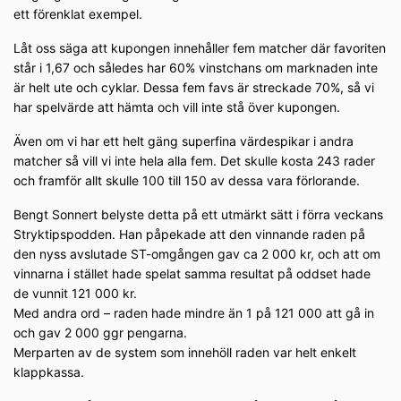
ett förenklat exempel.
Låt oss säga att kupongen innehåller fem matcher där favoriten
står i 1,67 och således har 60% vinstchans om marknaden inte
är helt ute och cyklar. Dessa fem favs är streckade 70%, så vi
har spelvärde att hämta och vill inte stå över kupongen.
Även om vi har ett helt gäng superfina värdespikar i andra
matcher så vill vi inte hela alla fem. Det skulle kosta 243 rader
och framför allt skulle 100 till 150 av dessa vara förlorande.
Bengt Sonnert belyste detta på ett utmärkt sätt i förra veckans
Stryktipspodden. Han påpekade att den vinnande raden på
den nyss avslutade ST-omgången gav ca 2 000 kr, och att om
vinnarna i stället hade spelat samma resultat på oddset hade
de vunnit 121 000 kr.
Med andra ord – raden hade mindre än 1 på 121 000 att gå in
och gav 2 000 ggr pengarna.
Merparten av de system som innehöll raden var helt enkelt
klappkassa.