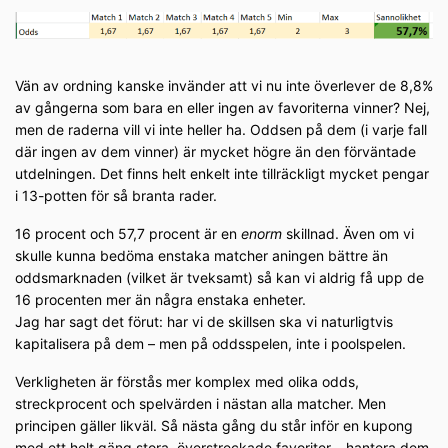
Vän av ordning kanske invänder att vi nu inte överlever de 8,8%
av gångerna som bara en eller ingen av favoriterna vinner? Nej,
men de raderna vill vi inte heller ha. Oddsen på dem (i varje fall
där ingen av dem vinner) är mycket högre än den förväntade
utdelningen. Det finns helt enkelt inte tillräckligt mycket pengar
i 13-potten för så branta rader.
16 procent och 57,7 procent är en
enorm
skillnad. Även om vi
skulle kunna bedöma enstaka matcher aningen bättre än
oddsmarknaden (vilket är tveksamt) så kan vi aldrig få upp de
16 procenten mer än några enstaka enheter.
Jag har sagt det förut: har vi de skillsen ska vi naturligtvis
kapitalisera på dem – men på oddsspelen, inte i poolspelen.
Verkligheten är förstås mer komplex med olika odds,
streckprocent och spelvärden i nästan alla matcher. Men
principen gäller likväl. Så nästa gång du står inför en kupong
med ett helt gäng stora, överstreckade favoriter – hantera dem