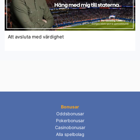
Att avsluta med värdighet
Bonusar
Oddsbonusar
Pokerbonusar
Casinobonusar
Alla spelbolag