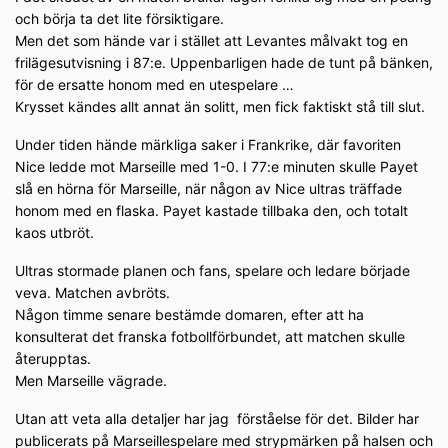
och börja ta det lite försiktigare.
Men det som hände var i stället att Levantes målvakt tog en
frilägesutvisning i 87:e. Uppenbarligen hade de tunt på bänken,
för de ersatte honom med en utespelare …
Krysset kändes allt annat än solitt, men fick faktiskt stå till slut.
Under tiden hände märkliga saker i Frankrike, där favoriten
Nice ledde mot Marseille med 1-0. I 77:e minuten skulle Payet
slå en hörna för Marseille, när någon av Nice ultras träffade
honom med en flaska. Payet kastade tillbaka den, och totalt
kaos utbröt.
Ultras stormade planen och fans, spelare och ledare började
veva. Matchen avbröts.
Någon timme senare bestämde domaren, efter att ha
konsulterat det franska fotbollförbundet, att matchen skulle
återupptas.
Men Marseille vägrade.
Utan att veta alla detaljer har jag förståelse för det. Bilder har
publicerats på Marseillespelare med strypmärken på halsen och