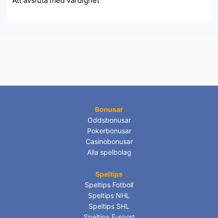
Att avsluta med värdighet
Bonusar
Oddsbonusar
Pokerbonusar
Casinobonusar
Alla spelbolag
Speltips
Speltips Fotboll
Speltips NHL
Speltips SHL
Speltips E-sport