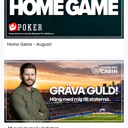
Home Game - Augusti