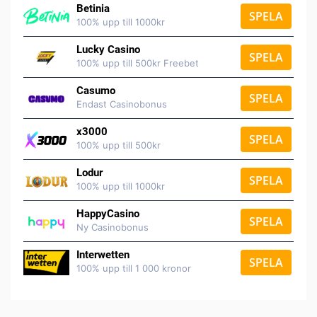
Betinia
SPELA
100% upp till 1000kr
Lucky Casino
SPELA
100% upp till 500kr Freebet
Casumo
SPELA
Endast Casinobonus
x3000
SPELA
100% upp till 500kr
Lodur
SPELA
100% upp till 1000kr
HappyCasino
SPELA
Ny Casinobonus
Interwetten
SPELA
100% upp till 1 000 kronor