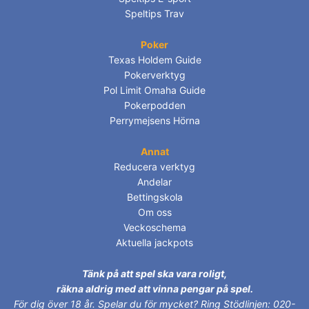
Speltips Trav
Poker
Texas Holdem Guide
Pokerverktyg
Pol Limit Omaha Guide
Pokerpodden
Perrymejsens Hörna
Annat
Reducera verktyg
Andelar
Bettingskola
Om oss
Veckoschema
Aktuella jackpots
Tänk på att spel ska vara roligt,
räkna aldrig med att vinna pengar på spel.
För dig över 18 år.
Spelar du för mycket? Ring Stödlinjen: 020-