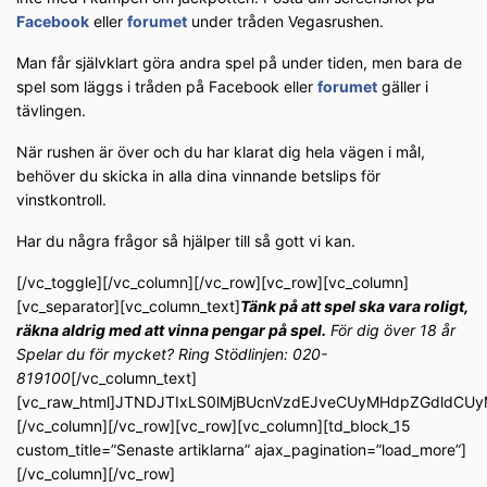
Facebook
eller
forumet
under tråden Vegasrushen.
Man får självklart göra andra spel på under tiden, men bara de
spel som läggs i tråden på Facebook eller
forumet
gäller i
tävlingen.
När rushen är över och du har klarat dig hela vägen i mål,
behöver du skicka in alla dina vinnande betslips för
vinstkontroll.
Har du några frågor så hjälper till så gott vi kan.
[/vc_toggle][/vc_column][/vc_row][vc_row][vc_column]
[vc_separator][vc_column_text]
Tänk på att spel ska vara roligt,
räkna aldrig med att vinna pengar på spel.
För dig över 18 år
Spelar du för mycket? Ring Stödlinjen: 020-
819100
[/vc_column_text]
[vc_raw_html]JTNDJTIxLS0lMjBUcnVzdEJveCUyMHdpZGdldC
[/vc_column][/vc_row][vc_row][vc_column][td_block_15
custom_title=”Senaste artiklarna” ajax_pagination=”load_more”]
[/vc_column][/vc_row]