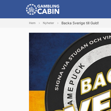
Backa Sverige till Guld!
Hem
Nyheter