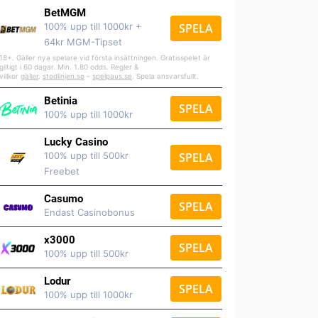
BetMGM
100% upp till 1000kr +
SPELA
64kr MGM-Tipset
18+. Gäller nya spelare vid första insättningen. Gratisspelet är
giltigt i 60 dagar. Min. 1.80 odds. Regler &
villkor
gäller
.
stodlinjen.se
–
spelpaus.se
. Spela ansvarsfullt.
Betinia
SPELA
100% upp till 1000kr
Lucky Casino
100% upp till 500kr
SPELA
Freebet
Casumo
SPELA
Endast Casinobonus
x3000
SPELA
100% upp till 500kr
Lodur
SPELA
100% upp till 1000kr