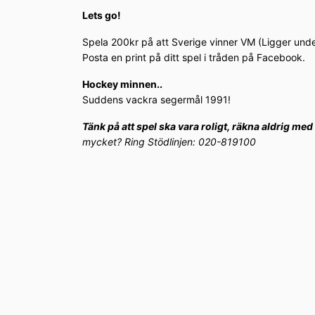
Lets go!
Spela 200kr på att Sverige vinner VM (Ligger unde
Posta en print på ditt spel i tråden på Facebook.
Hockey minnen..
Suddens vackra segermål 1991!
Tänk på att spel ska vara roligt, räkna aldrig med
mycket? Ring Stödlinjen: 020-819100