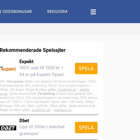
ODDSBONUSAR
REDUCERA
Rekommenderade Spelsajter
Expekt
100% upp till 1500 kr +
SPELA
64 kr på Expekt-Tipset
18+.
För casino:
Gäller nya spelare vid första insättningen. 100%
matchad bonus. Min. insättning 100 kr. 20x omsättningskrav.
Giltigt i 90 dagar. Regler & villkor gäller.
stodlinjen.se
–
spelpa
us.se
. Spela ansvarsfullt.
För betting:
Endast nya spelare. Min.
insättning 100 kr. 20x omsättningskrav på insättning. 100% bonus
upp till 1 500 kr + 64 kr på Expekt-Tipset. Min. 1,80 odds. Giltigt i
90 dagar från att villkor uppfylls. Villkor gäller. Spela ansvarsfullt.
Regler & villkor gäller.
stodlinjen.se
–
spelpaus.se
.
Dbet
Upp till 500kr i matchat
SPELA
gratisspel