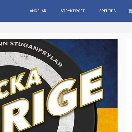
ANDELAR
STRYKTIPSET
SPELTIPS